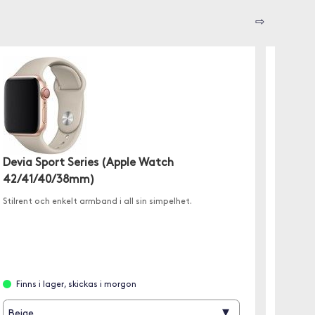
⇨
Spigen
Devia Sport Series (Apple Watch
Watc
42/41/40/38mm)
✓ Enkel 
Stilrent och enkelt armband i all sin simpelhet.
✓ Flexib
✓ Själv
Finns
Finns i lager, skickas i morgon
▾
Beige