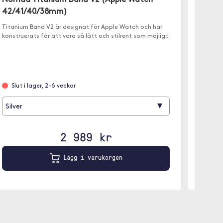
Nomad Titanium Band V2 (Apple Watch
Nomad
42/41/40/38mm)
42/41
Titanium Band V2 är designat för Apple Watch och har
Steel B
konstruerats för att vara så lätt och stilrent som möjligt.
konstrue
Slut i lager, 2-6 veckor
Leve
▾
Silver
Svart
2 989 kr
Lägg i varukorgen