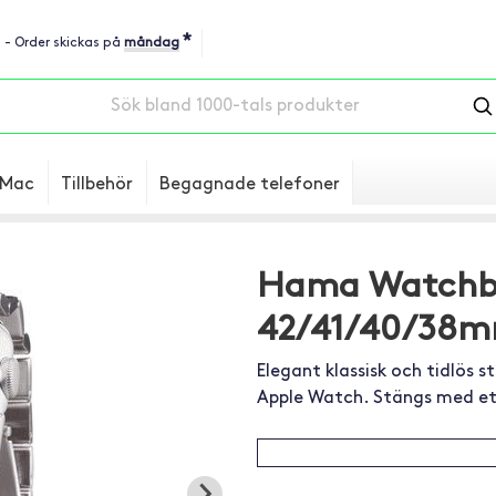
*
u - Order skickas på
måndag
Mac
Tillbehör
Begagnade telefoner
Hama Watchba
42/41/40/38
Elegant klassisk och tidlös 
Apple Watch. Stängs med ett