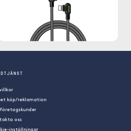
NDTJÄNST
illkor
et köp/reklamation
 företagskunder
takta oss
kie-inställningar