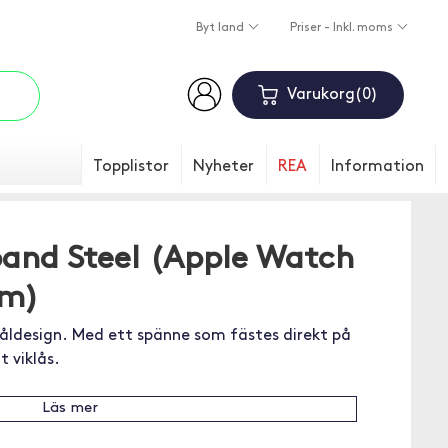
Byt land
Priser - Inkl. moms
Varukorg
0
Topplistor
Nyheter
REA
Information
nd Steel (Apple Watch
mm)
ståldesign. Med ett spänne som fästes direkt på
 viklås.
Läs mer