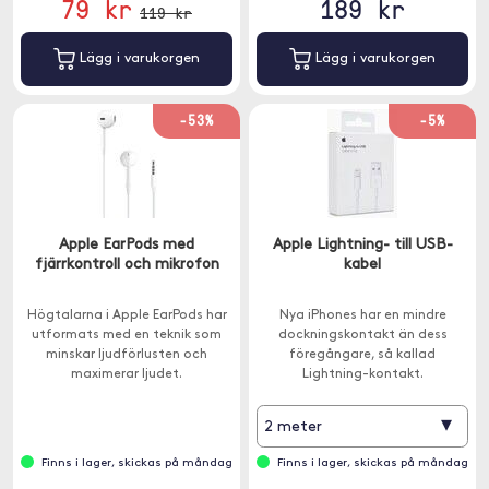
79 kr
189 kr
119 kr
Lägg i varukorgen
Lägg i varukorgen
-53%
-5%
Apple EarPods med
Apple Lightning- till USB-
fjärrkontroll och mikrofon
kabel
Högtalarna i Apple EarPods har
Nya iPhones har en mindre
utformats med en teknik som
dockningskontakt än dess
minskar ljudförlusten och
föregångare, så kallad
maximerar ljudet.
Lightning-kontakt.
▾
2 meter
Finns i lager, skickas på måndag
Finns i lager, skickas på måndag