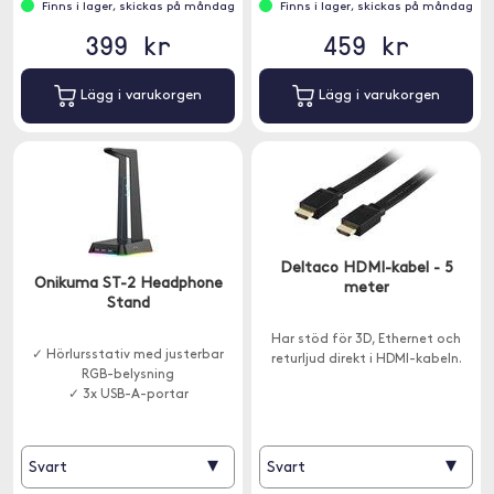
Finns i lager, skickas på måndag
Finns i lager, skickas på måndag
399 kr
459 kr
Lägg i varukorgen
Lägg i varukorgen
Deltaco HDMI-kabel - 5
Onikuma ST-2 Headphone
meter
Stand
Har stöd för 3D, Ethernet och
✓ Hörlursstativ med justerbar
returljud direkt i HDMI-kabeln.
RGB-belysning
✓ 3x USB-A-portar
▾
▾
Svart
Svart