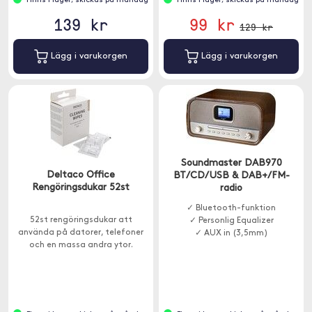
Finns i lager, skickas på måndag
Finns i lager, skickas på måndag
139 kr
99 kr
129 kr
Lägg i varukorgen
Lägg i varukorgen
Soundmaster DAB970
Deltaco Office
BT/CD/USB & DAB+/FM-
Rengöringsdukar 52st
radio
✓ Bluetooth-funktion
52st rengöringsdukar att
✓ Personlig Equalizer
använda på datorer, telefoner
✓ AUX in (3,5mm)
och en massa andra ytor.