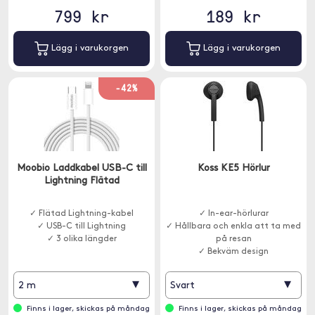
799 kr
189 kr
Lägg i varukorgen
Lägg i varukorgen
-42%
Moobio Laddkabel USB-C till
Koss KE5 Hörlur
Lightning Flätad
✓ Flätad Lightning-kabel
✓ In-ear-hörlurar
✓ USB-C till Lightning
✓ Hållbara och enkla att ta med
✓ 3 olika längder
på resan
✓ Bekväm design
▾
▾
2 m
Svart
Finns i lager, skickas på måndag
Finns i lager, skickas på måndag