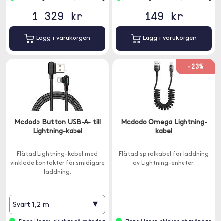
1 329 kr
149 kr
Lägg i varukorgen
Lägg i varukorgen
-23%
Mcdodo Button USB-A- till
Mcdodo Omega Lightning-
Lightning-kabel
kabel
Flätad Lightning-kabel med
Flätad spiralkabel för laddning
vinklade kontakter för smidigare
av Lightning-enheter.
laddning.
▾
Svart 1,2 m