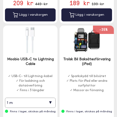
209 kr
189 kr
449 kr
199 kr
Lägg i varukorgen
Lägg i varukorgen
-35%
Moobio USB-C to Lightning
Trolsk Bil Baksätesförvaring
Cable
(iPad)
✓ USB-C- till Lightning-kabel
✓ Sparkskydd till bilsätet
✓ För laddning och
✓ Plats för iPad eller andra
dataöverföring
surfplattor
✓ Finns i 3 längder
✓ Massor av förvaring
▾
1 m
Finns i lager, skickas på måndag
Finns i lager, skickas på måndag