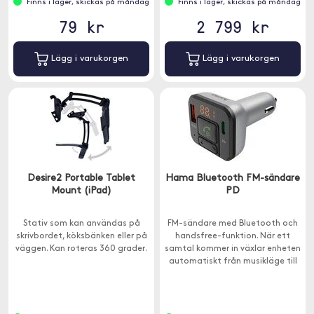
Finns i lager, skickas på måndag
Finns i lager, skickas på måndag
79 kr
2 799 kr
Lägg i varukorgen
Lägg i varukorgen
Desire2 Portable Tablet
Hama Bluetooth FM-sändare
Mount (iPad)
PD
Stativ som kan användas på
FM-sändare med Bluetooth och
skrivbordet, köksbänken eller på
handsfree-funktion. När ett
väggen. Kan roteras 360 grader.
samtal kommer in växlar enheten
automatiskt från musikläge till
handsfreeläge.