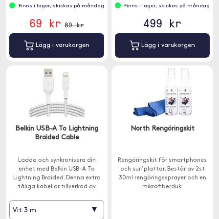
Finns i lager, skickas på måndag
Finns i lager, skickas på måndag
69 kr
499 kr
89 kr
Lägg i varukorgen
Lägg i varukorgen
Belkin USB-A To Lightning
North Rengöringskit
Braided Cable
Ladda och synkronisera din
Rengöringskit för smartphones
enhet med Belkin USB-A To
och surfplattor. Består av 2st
Lightning Braided. Denna extra
30ml rengöringssprayer och en
tåliga kabel är tillverkad av
mikrofiberduk.
förbättrad flätad nylon som
samtidigt ger en förstklassig
▾
Vit 3 m
look och känsla som