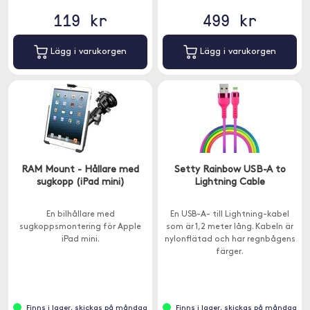
119 kr
499 kr
Lägg i varukorgen
Lägg i varukorgen
RAM Mount - Hållare med
Setty Rainbow USB-A to
sugkopp (iPad mini)
Lightning Cable
En bilhållare med
En USB-A- till Lightning-kabel
sugkoppsmontering för Apple
som är 1,2 meter lång. Kabeln är
iPad mini.
nylonflätad och har regnbågens
färger.
Finns i lager, skickas på måndag
Finns i lager, skickas på måndag