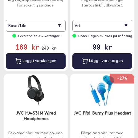
låg volymspecifikation (85 dB)
högtalarteknik som ger
för säkert lyssnande.
fantastisk ljudkvalitet.
▾
▾
Rosa/Lila
Vit
Leverans ca 3-7 vardagar
Finns i lager, skickas på måndag
169 kr
99 kr
249 kr
Lägg i varukorgen
Lägg i varukorgen
-27%
JVC HA-S31M Wired
JVC FR6 Gumy Plus Headset
Headphones
Bekväma hörlurar med on-ear-
Färgglada hörlurar med