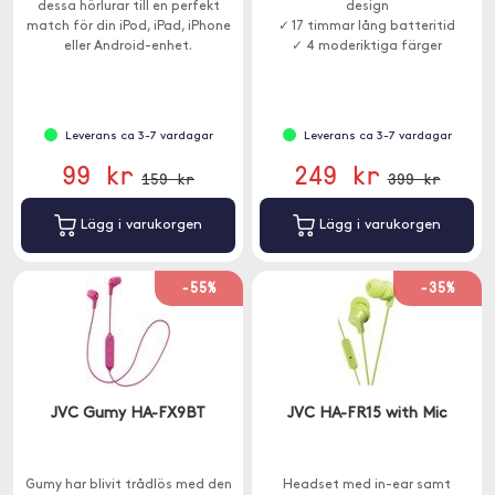
dessa hörlurar till en perfekt
design
match för din iPod, iPad, iPhone
✓ 17 timmar lång batteritid
eller Android-enhet.
✓ 4 moderiktiga färger
Leverans ca 3-7 vardagar
Leverans ca 3-7 vardagar
99 kr
249 kr
159 kr
399 kr
Lägg i varukorgen
Lägg i varukorgen
-55%
-35%
JVC Gumy HA-FX9BT
JVC HA-FR15 with Mic
Gumy har blivit trådlös med den
Headset med in-ear samt