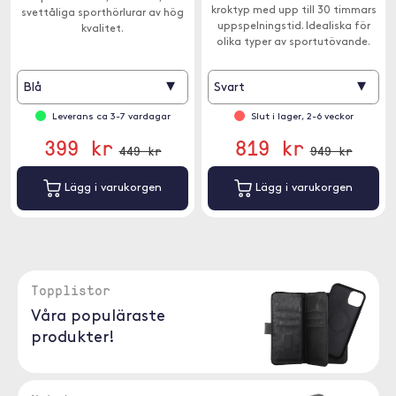
kroktyp med upp till 30 timmars
svettåliga sporthörlurar av hög
uppspelningstid. Idealiska för
kvalitet.
olika typer av sportutövande.
▾
▾
Blå
Svart
Leverans ca 3-7 vardagar
Slut i lager, 2-6 veckor
399 kr
819 kr
449 kr
949 kr
Lägg i varukorgen
Lägg i varukorgen
Topplistor
Våra populäraste
produkter!