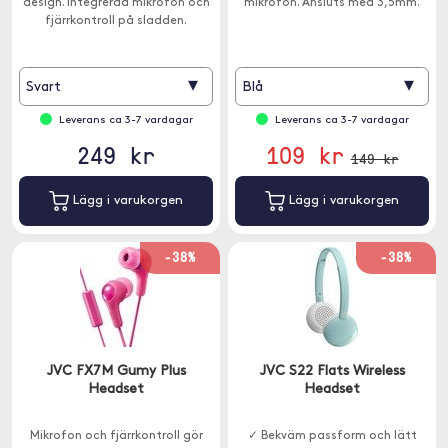
design. Integrerad mikrofon och
mikrofon. Ansluts med 3,5mm.
fjärrkontroll på sladden.
▾
▾
Svart
Blå
Leverans ca 3-7 vardagar
Leverans ca 3-7 vardagar
249 kr
109 kr
149 kr
Lägg i varukorgen
Lägg i varukorgen
-38%
-38%
JVC FX7M Gumy Plus
JVC S22 Flats Wireless
Headset
Headset
Mikrofon och fjärrkontroll gör
✓ Bekväm passform och lätt