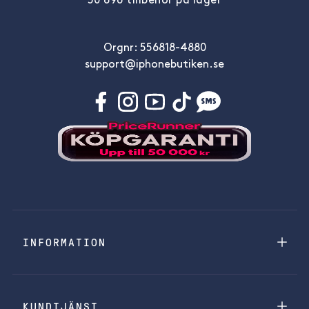
50 896 tillbehör på lager
Orgnr: 556818-4880
support@iphonebutiken.se
INFORMATION
KUNDTJÄNST