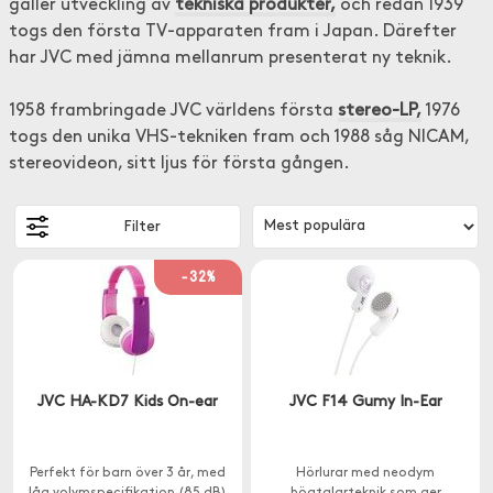
gäller utveckling av
tekniska produkter,
och redan 1939
togs den första TV-apparaten fram i Japan. Därefter
har JVC med jämna mellanrum presenterat ny teknik.
1958 frambringade JVC världens första
stereo-LP,
1976
togs den unika VHS-tekniken fram och 1988 såg NICAM,
stereovideon, sitt ljus för första gången.
Filter
-32%
JVC HA-KD7 Kids On-ear
JVC F14 Gumy In-Ear
Perfekt för barn över 3 år, med
Hörlurar med neodym