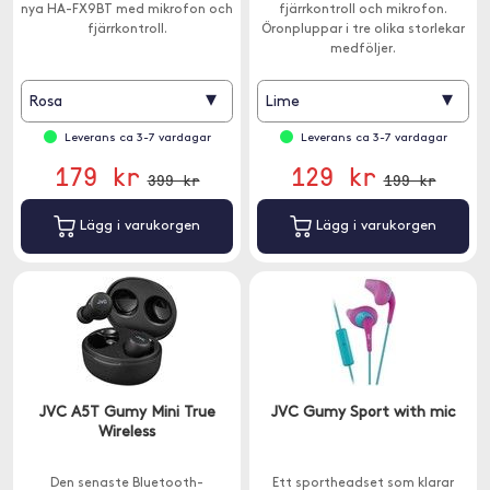
nya HA-FX9BT med mikrofon och
fjärrkontroll och mikrofon.
fjärrkontroll.
Öronpluppar i tre olika storlekar
medföljer.
▾
▾
Rosa
Lime
Leverans ca 3-7 vardagar
Leverans ca 3-7 vardagar
179 kr
129 kr
399 kr
199 kr
Lägg i varukorgen
Lägg i varukorgen
JVC A5T Gumy Mini True
JVC Gumy Sport with mic
Wireless
Den senaste Bluetooth-
Ett sportheadset som klarar