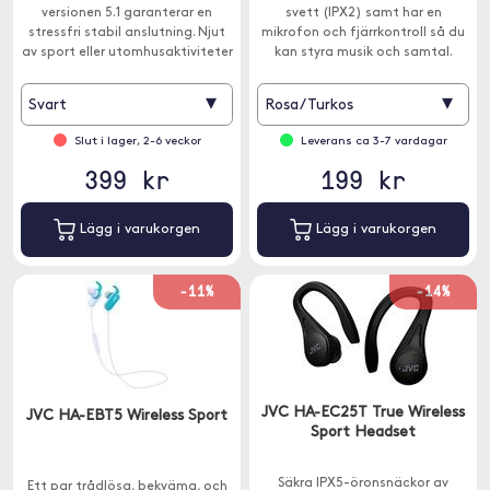
versionen 5.1 garanterar en
svett (IPX2) samt har en
stressfri stabil anslutning. Njut
mikrofon och fjärrkontroll så du
av sport eller utomhusaktiviteter
kan styra musik och samtal.
utan att oroa dig för att bli våt
eller svettig.
▾
▾
Svart
Rosa/Turkos
Slut i lager, 2-6 veckor
Leverans ca 3-7 vardagar
399 kr
199 kr
Lägg i varukorgen
Lägg i varukorgen
-11%
-14%
JVC HA-EC25T True Wireless
JVC HA-EBT5 Wireless Sport
Sport Headset
Säkra IPX5-öronsnäckor av
Ett par trådlösa, bekväma, och