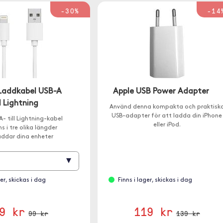
-30%
-14
Laddkabel USB-A
Apple USB Power Adapter
ll Lightning
Använd denna kompakta och praktisk
USB-adapter för att ladda din iPhone
- till Lightning-kabel
eller iPod.
ns i tre olika längder
addar dina enheter
▾
ger, skickas i dag
Finns i lager, skickas i dag
9 kr
119 kr
99 kr
139 kr