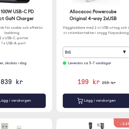
 100W USB-C PD
Allocacoc Powercube
t GaN Charger
Original 4-way 2xUSB
ik för snabb och effektiv
Väggladdare med 2 st USB-uttag och 
laddning
st strömkontakter i snygg förpackning
2 x USB-C-portar
 1 x USB-A-port
▾
Blå
ger, skickas i dag
Leverans ca 3-7 vardagar
839 kr
199 kr
259 kr
Lägg i varukorgen
Lägg i varukorgen
-34