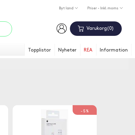
Byt land
Priser - Inkl. moms
Varukorg
0
Topplistor
Nyheter
REA
Information
-5%