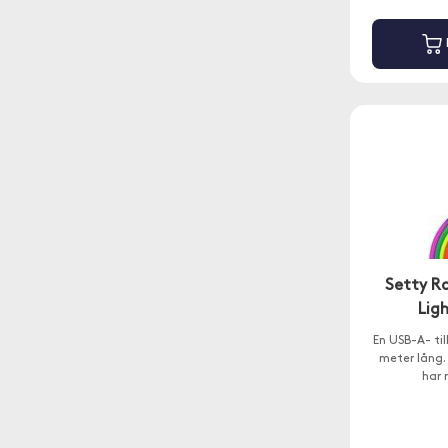
Setty R
Lig
En USB-A- til
meter lång.
har 