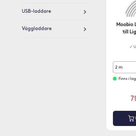
USB-laddare
Moobio 
Väggladdare
till L
✓ U
2 m
Finns i la
7