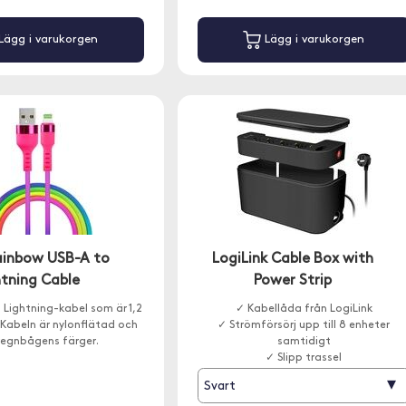
Lägg i varukorgen
Lägg i varukorgen
ainbow USB-A to
LogiLink Cable Box with
htning Cable
Power Strip
l Lightning-kabel som är 1,2
✓ Kabellåda från LogiLink
 Kabeln är nylonflätad och
✓ Strömförsörj upp till 8 enheter
regnbågens färger.
samtidigt
✓ Slipp trassel
▾
Svart