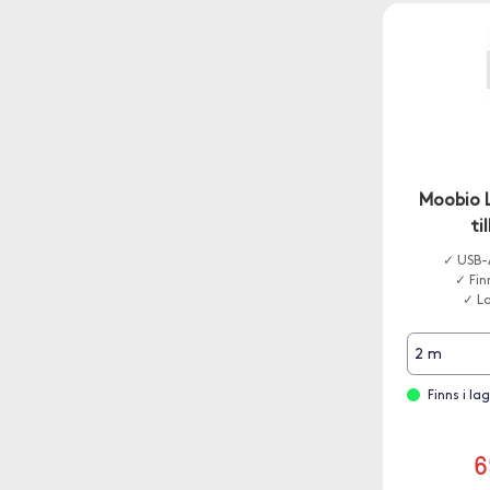
Moobio 
ti
✓ USB-A
✓ Fin
✓ L
2 m
Finns i la
6