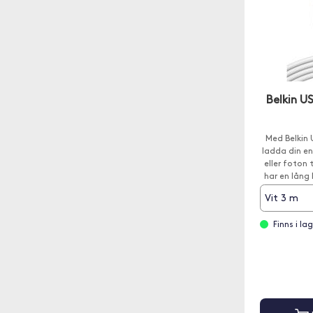
Belkin U
Med Belkin 
ladda din en
eller foton 
har en lång 
för att tål
Vit 3 m
Finns i la