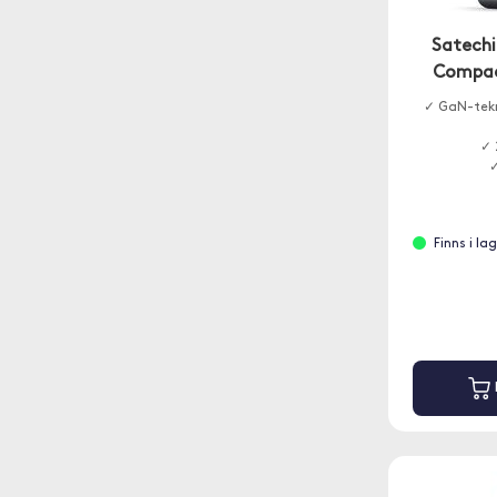
Satechi
Compac
✓ GaN-tekn
✓ 
✓
Finns i la