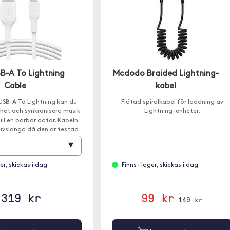
SB-A To Lightning
Mcdodo Braided Lightning-
Cable
kabel
USB-A To Lightning kan du
Flätad spiralkabel för laddning av
het och synkronisera musik
Lightning-enheter.
till en bärbar dator. Kabeln
livslängd då den är testad
a mer än 8 000 böjningar.
▾
ger, skickas i dag
Finns i lager, skickas i dag
319 kr
99 kr
149 kr