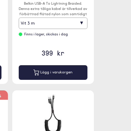
Belkin USB-A To Lightning Braided.
Denna extra tåliga kabel är tillverkad av
förbättrad flätad nylon som samtidigt
ger en förstklassig look och känsla som
▾
Vit 3 m
kompletterar dina enheter.
Finns i lager, skickas i dag
399 kr
Lägg i varukorgen
%