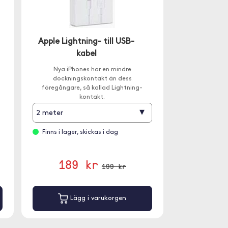
Apple Lightning- till USB-
kabel
Nya iPhones har en mindre
dockningskontakt än dess
föregångare, så kallad Lightning-
kontakt.
▾
2 meter
Finns i lager, skickas i dag
189 kr
199 kr
Lägg i varukorgen