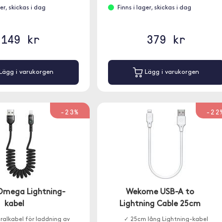
ger, skickas i dag
Finns i lager, skickas i dag
149 kr
379 kr
Lägg i varukorgen
Lägg i varukorgen
-23%
-22
mega Lightning-
Wekome USB-A to
kabel
Lightning Cable 25cm
iralkabel för laddning av
✓ 25cm lång Lightning-kabel