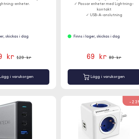
ghtning-enheter.
✓ Passar enheter med Lightning-
kontakt
✓ USB-A-anslutning
ger, skickas i dag
Finns i lager, skickas i dag
9 kr
69 kr
129 kr
89 kr
Lägg i varukorgen
Lägg i varukorgen
-23