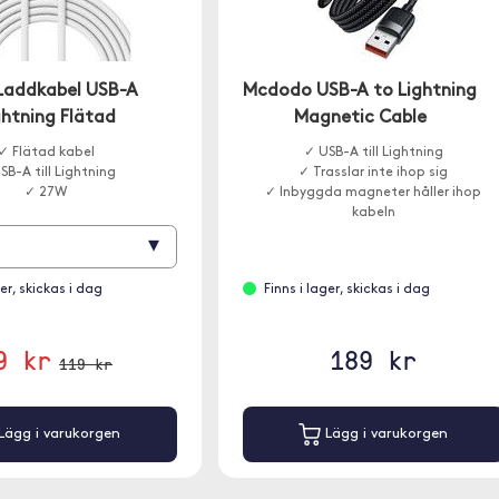
Laddkabel USB-A
Mcdodo USB-A to Lightning
ightning Flätad
Magnetic Cable
✓ Flätad kabel
✓ USB-A till Lightning
SB-A till Lightning
✓ Trasslar inte ihop sig
✓ 27W
✓ Inbyggda magneter håller ihop
kabeln
▾
ger, skickas i dag
Finns i lager, skickas i dag
9 kr
189 kr
119 kr
Lägg i varukorgen
Lägg i varukorgen