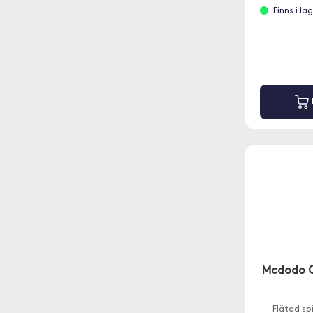
Finns i la
Mcdodo O
Flätad sp