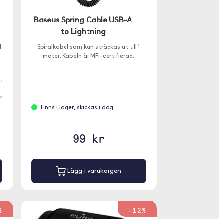
Baseus Spring Cable USB-A
to Lightning
4
Spiralkabel som kan sträckas ut till 1
.
meter. Kabeln är MFi-certifierad.
Finns i lager, skickas i dag
99 kr
Lägg i varukorgen
%
-12%