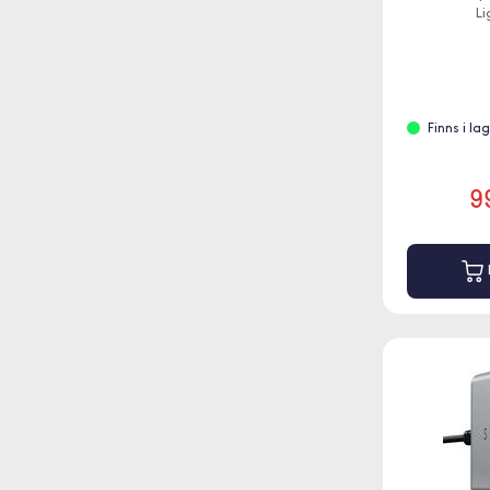
Li
Finns i la
9