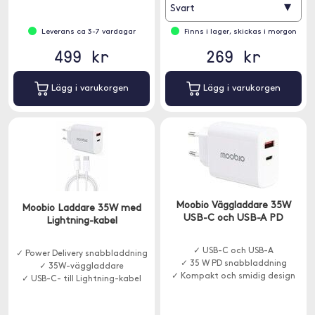
▾
Svart
Leverans ca 3-7 vardagar
Finns i lager, skickas i morgon
499 kr
269 kr
Lägg i varukorgen
Lägg i varukorgen
Moobio Väggladdare 35W
Moobio Laddare 35W med
USB-C och USB-A PD
Lightning-kabel
✓ USB-C och USB-A
✓ Power Delivery snabbladdning
✓ 35 W PD snabbladdning
✓ 35W-väggladdare
✓ Kompakt och smidig design
✓ USB-C- till Lightning-kabel