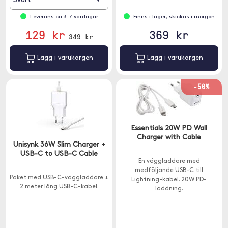
Svart
Leverans ca 3-7 vardagar
Finns i lager, skickas i morgon
129 kr
369 kr
349 kr
Lägg i varukorgen
Lägg i varukorgen
-56%
Essentials 20W PD Wall
Charger with Cable
Unisynk 36W Slim Charger +
USB-C to USB-C Cable
En väggladdare med
medföljande USB-C till
Paket med USB-C-väggladdare +
Lightning-kabel. 20W PD-
2 meter lång USB-C-kabel.
laddning.