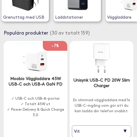
Grenuttag med USB
Laddstationer
Väggladdare
Populära produkter
(30 av totalt 159)
-7%
Moobio Väggladdare 45W
Unisynk USB-C PD 20W Slim
USB-C och USB-A GaN PD
Charger
✓ USB-C och USB-A-portar
En slimmad väggladdare med 1x
✓ Totalt 45W ut
USB-C-ingång som gör att du
✓ Power Delivery & Quick Charge
kan ladda din telefon snabbt.
3.0
▾
Vit