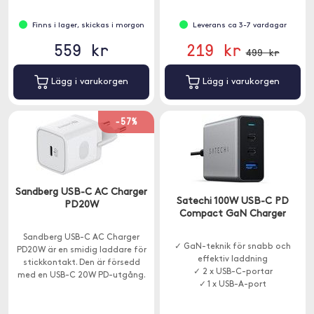
Finns i lager, skickas i morgon
Leverans ca 3-7 vardagar
559 kr
219 kr
499 kr
Lägg i varukorgen
Lägg i varukorgen
-57%
Sandberg USB-C AC Charger
Satechi 100W USB-C PD
PD20W
Compact GaN Charger
Sandberg USB-C AC Charger
✓ GaN-teknik för snabb och
PD20W är en smidig laddare för
effektiv laddning
stickkontakt. Den är försedd
✓ 2 x USB-C-portar
med en USB-C 20W PD-utgång.
✓ 1 x USB-A-port