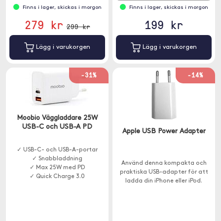
Finns i lager, skickas i morgon
Finns i lager, skickas i morgon
279 kr
199 kr
299 kr
Lägg i varukorgen
Lägg i varukorgen
-31%
-14%
Moobio Väggladdare 25W
USB-C och USB-A PD
Apple USB Power Adapter
✓ USB-C- och USB-A-portar
✓ Snabbladdning
Använd denna kompakta och
✓ Max 25W med PD
praktiska USB-adapter för att
✓ Quick Charge 3.0
ladda din iPhone eller iPod.