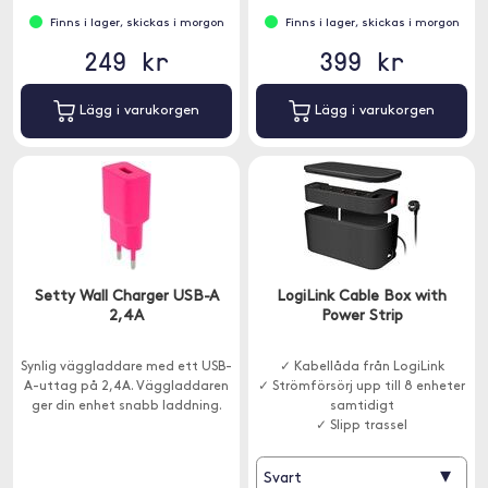
Finns i lager, skickas i morgon
Finns i lager, skickas i morgon
249 kr
399 kr
Lägg i varukorgen
Lägg i varukorgen
Setty Wall Charger USB-A
LogiLink Cable Box with
2,4A
Power Strip
Synlig väggladdare med ett USB-
✓ Kabellåda från LogiLink
A-uttag på 2,4A. Väggladdaren
✓ Strömförsörj upp till 8 enheter
ger din enhet snabb laddning.
samtidigt
✓ Slipp trassel
▾
Svart