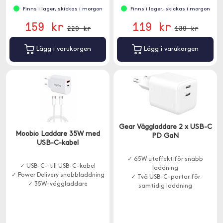
Finns i lager, skickas i morgon
Finns i lager, skickas i morgon
159 kr
119 kr
229 kr
139 kr
Lägg i varukorgen
Lägg i varukorgen
Gear Väggladdare 2 x USB-C
Moobio Laddare 35W med
PD GaN
USB-C-kabel
✓ 65W uteffekt för snabb
✓ USB-C- till USB-C-kabel
laddning
✓ Power Delivery snabbladdning
✓ Två USB-C-portar för
✓ 35W-väggladdare
samtidig laddning
✓ Stöd för Power Delivery