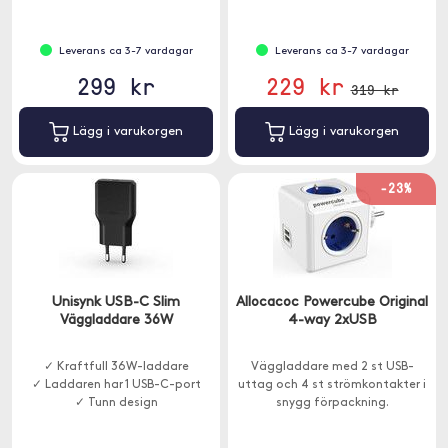
Leverans ca 3-7 vardagar
Leverans ca 3-7 vardagar
299 kr
229 kr
319 kr
Lägg i varukorgen
Lägg i varukorgen
-23%
Unisynk USB-C Slim
Allocacoc Powercube Original
Väggladdare 36W
4-way 2xUSB
✓ Kraftfull 36W-laddare
Väggladdare med 2 st USB-
✓ Laddaren har 1 USB-C-port
uttag och 4 st strömkontakter i
✓ Tunn design
snygg förpackning.