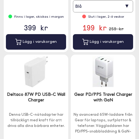
▾
Blå
Finns i lager, skickas i morgon
Slut i lager, 2-6 veckor
399 kr
199 kr
259 kr
Lägg i varukorgen
Lägg i varukorgen
Deltaco 87W PD USB-C Wall
Gear PD/PPS Travel Charger
Charger
with GaN
Denna USB-C-nätadapter har
Ny avancerad 65W-laddare från
tillräckligt med kraft för att
Gear för laptops, surfplattor &
driva alla dina bärbara enheter.
telefoner. Väggladdaren har
PD/PPS-snabbladdning & GaN-
teknik.