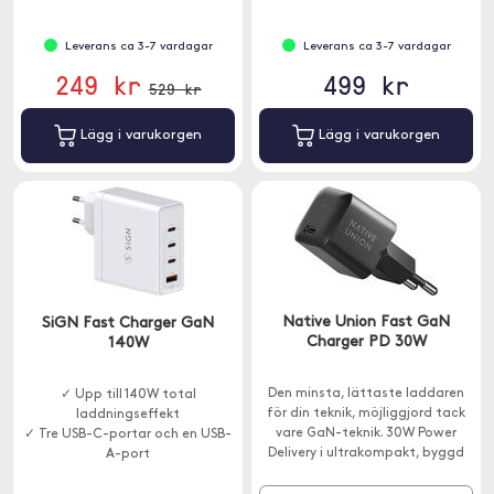
Leverans ca 3-7 vardagar
Leverans ca 3-7 vardagar
249 kr
499 kr
529 kr
Lägg i varukorgen
Lägg i varukorgen
Native Union Fast GaN
SiGN Fast Charger GaN
Charger PD 30W
140W
Den minsta, lättaste laddaren
✓ Upp till 140W total
för din teknik, möjliggjord tack
laddningseffekt
vare GaN-teknik. 30W Power
✓ Tre USB-C-portar och en USB-
Delivery i ultrakompakt, byggd
A-port
för resor.