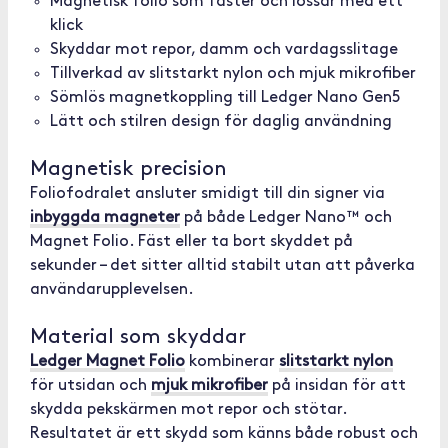
Magnetisk folio som fäster och lossar med ett
klick
Skyddar mot repor, damm och vardagsslitage
Tillverkad av slitstarkt nylon och mjuk mikrofiber
Sömlös magnetkoppling till Ledger Nano Gen5
Lätt och stilren design för daglig användning
Magnetisk precision
Foliofodralet ansluter smidigt till din signer via
inbyggda magneter
på både Ledger Nano™ och
Magnet Folio. Fäst eller ta bort skyddet på
sekunder – det sitter alltid stabilt utan att påverka
användarupplevelsen.
Material som skyddar
Ledger Magnet Folio
kombinerar
slitstarkt nylon
för utsidan och
mjuk mikrofiber
på insidan för att
skydda pekskärmen mot repor och stötar.
Resultatet är ett skydd som känns både robust och