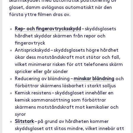
skärmskyddet med automatisk positionering av
glaset, damm avlägsnas automatiskt när den
första yttre filmen dras av.
Rep- och fingeravtrycksskydd
– skyddsglasets
hårdhet skyddar skärmen från repor och
fingeravtryck
Antisprickskydd – skyddsglasets högre hårdhet
ökar dess motståndskraft mot stötar och fall,
vilket minimerar risken för att telefonens skärm
spricker eller går sönder
Reducering av bländning –
minskar bländning
och
förbättrar skärmens läsbarhet i starkt solljus
Kemisk resistens – skyddsglaset innehåller en
kemisk sammansättning som förbättrar
skärmens motståndskraft mot kemikalier och
syror
Slitstark
– på grund av hårdheten kommer
skyddsglaset att slitas mindre, vilket innebär att