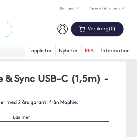
Byt land
Priser - Inkl. moms
Varukorg
0
Topplistor
Nyheter
REA
Information
 & Sync USB-C (1,5m) -
er med 2 års garanti från Mophie.
Läs mer