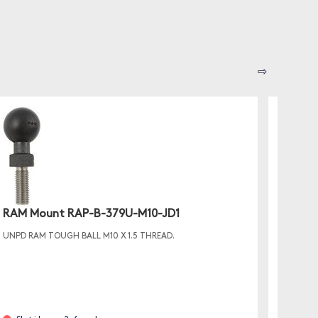
⇨
Champ
✓ En US
RAM Mount RAP-B-379U-M10-JD1
✓ En US
✓ Snab
UNPD RAM TOUGH BALL M10 X 1.5 THREAD.
Finn