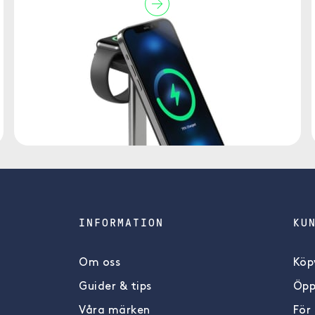
INFORMATION
KU
Om oss
Köpv
Guider & tips
Öpp
Våra märken
För