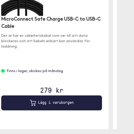
Joyro
MicroConnect Safe Charge USB-C to USB-C
100W
Cable
En USB-
Det är här en säkerhetskabel som ser till att data
kan lad
blockeras och att kabeln enbart kan användas för
laddning.
Slut 
Finns i lager, skickas på måndag
279 kr
Lägg i varukorgen