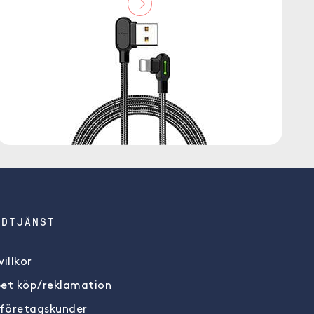
NDTJÄNST
illkor
et köp/reklamation
 företagskunder