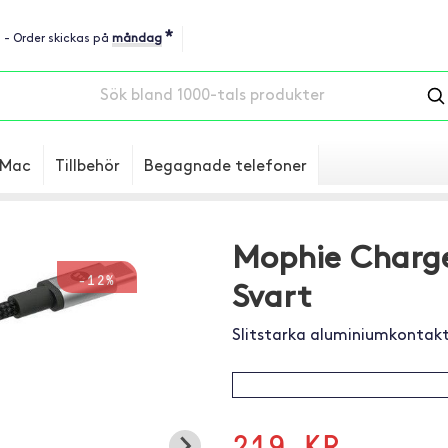
*
u - Order skickas på
måndag
Mac
Tillbehör
Begagnade telefoner
Mophie Charge
-12%
Svart
Slitstarka aluminiumkontakt
219 KR