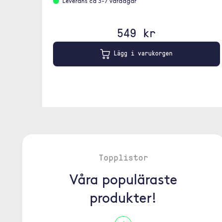
Leverans ca 3-7 vardagar
549 kr
Lägg i varukorgen
Topplistor
Våra populäraste
produkter!