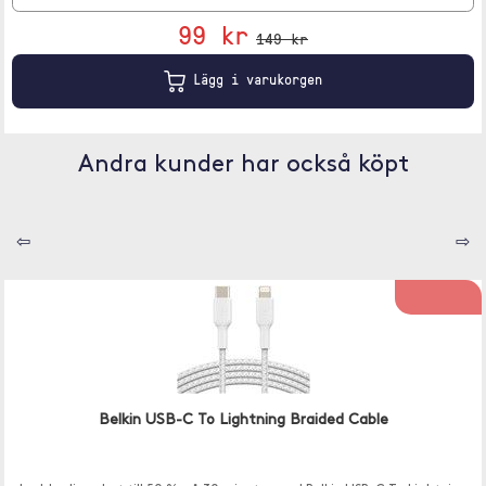
99 kr
149 kr
Lägg i varukorgen
Andra kunder har också köpt
⇦
⇨
Belkin USB-C To Lightning Braided Cable