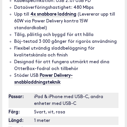
Kabelspecifikation: USB 2.0 / USB PD
Dataöverföringshastighet: 480 Mbps
Upp till
4x snabbare laddning
(Levererar upp till
60W via Power Delivery kontra 15W
standardkabel)
Tålig, pålitlig och byggd för att hålla
Böj-testad 3 000 gånger för rigorös användning
Flexibel utvändig sladdbeläggning för
kvalitetskänsla och finish
Designad för att fungera utmärkt med dina
OtterBox-fodral och tillbehör
Stöder USB
Power Delivery-
snabbladdningsteknik
Passar:
iPad & iPhone med USB-C, andra
enheter med USB-C
Färg:
Svart, vit, rosa
Längd:
1 meter