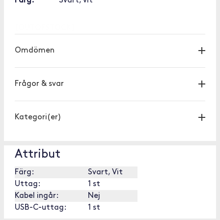
Färg:
Svart, vit
[OUTOFSTOCK]
Omdömen
Frågor & svar
Kategori(er)
Attribut
Färg:
Svart, Vit
Uttag:
1 st
Kabel ingår:
Nej
USB-C-uttag:
1 st