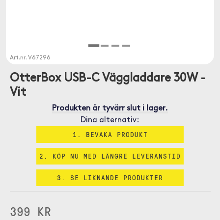
Art.nr.
V67296
OtterBox USB-C Väggladdare 30W -
Vit
Produkten är tyvärr slut i lager.
Dina alternativ:
1. BEVAKA PRODUKT
2. KÖP NU MED LÄNGRE LEVERANSTID
3. SE LIKNANDE PRODUKTER
399 KR