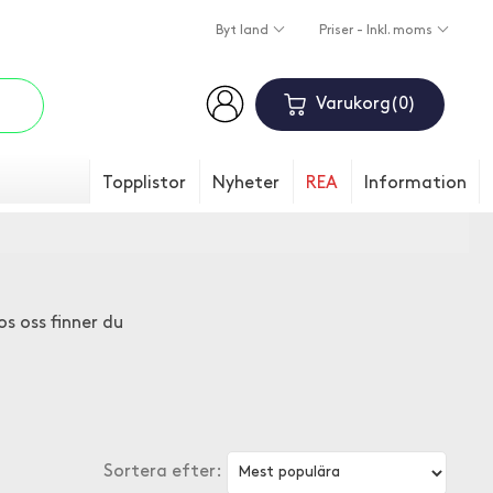
Byt land
Priser - Inkl. moms
Varukorg
0
Topplistor
Nyheter
REA
Information
os oss finner du
Sortera efter: