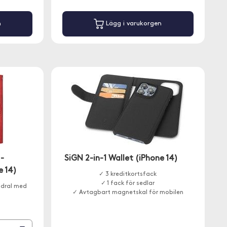
n
Lägg i varukorgen
 -
SiGN 2-in-1 Wallet (iPhone 14)
 14)
✓ 3 kreditkortsfack
✓ 1 fack för sedlar
odral med
✓ Avtagbart magnetskal för mobilen
.