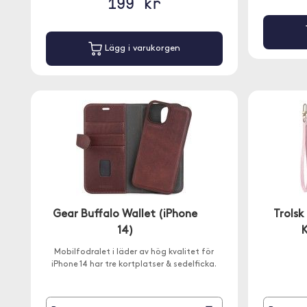
199 kr
Lägg i varukorgen
Gear Buffalo Wallet (iPhone
Trolsk
14)
K
Mobilfodralet i läder av hög kvalitet för
iPhone 14 har tre kortplatser & sedelficka.