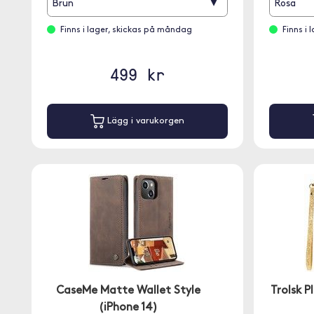
▾
Brun
Rosa
Finns i lager, skickas på måndag
Finns i
499 kr
Lägg i varukorgen
CaseMe Matte Wallet Style
Trolsk P
(iPhone 14)