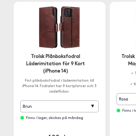
Trolsk Plånboksfodral
Trols
Läderimitation för 9 Kort
Mag
(iPhone 14)
✓ 
Fint plånboksfodral i läderimitation till
✓ K
iPhone 14. Fodralet har 9 kortplatser och 3
sedelfickor.
Rosa
▾
Brun
Finns i
Finns i lager, skickas på måndag