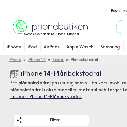
Beställ n
Svenska experten på iPhone-tillbehör
iPhone
iPad
AirPods
Apple Watch
Samsung
iPhone
»
iPhone 14
»
Fodral
» Plånboksfodral
iPhone 14-Plånboksfodral
Ett
plånboksfodral
passar dig som vill ha kort, mobilt
plånboksfodral i olika modeller, material och färger f
Läs mer iPhone 14-Plånboksfodral
Filter