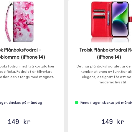
sk Plånboksfodral -
Trolsk Plånboksfodral R
oblomma (iPhone 14)
(iPhone 14)
nboksfodral med två kortplatser
Det här plånboksfodralet är de
delficka. Fodralet är tillverkat i
kombinationen av funktionali
tation och stängs med magnet.
elegans, designat för att pa
moderna livsstil.
 lager, skickas på måndag
Finns i lager, skickas på mån
149 kr
149 kr