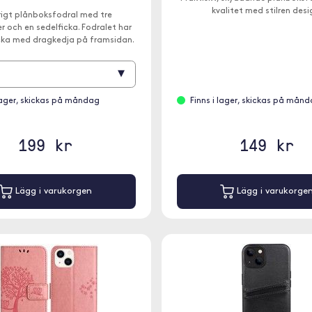
kvalitet med stilren desi
rigt plånboksfodral med tre
r och en sedelficka. Fodralet har
cka med dragkedja på framsidan.
▾
 lager, skickas på måndag
Finns i lager, skickas på mån
199 kr
149 kr
Lägg i varukorgen
Lägg i varukorge