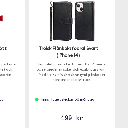
ött
Trolsk Plånboksfodral Svart
(iPhone 14)
n perfekta
Fodralet är exakt utformat för iPhone 14
tet och
och erbjuder en säker och exakt passform.
ssa din
Med tre kortfack och en rymlig ficka för
kontanter eller kvitton.
dag
Finns i lager, skickas på måndag
199 kr