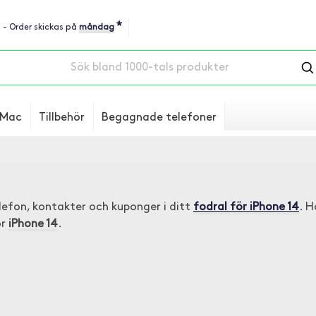
*
u - Order skickas på
måndag
Mac
Tillbehör
Begagnade telefoner
elefon, kontakter och kuponger i ditt
fodral för iPhone 14
. H
ör
iPhone 14
.