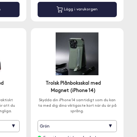
n
Lägg i varukorgen
ed
Trolsk Plånboksskal med
)
Magnet (iPhone 14)
raktiskt
Skydda din iPhone 14 samtidigt som du kan
ör att du
ta med dig dina viktigaste kort när du är på
ngliga.
språng.
▾
▾
Grön