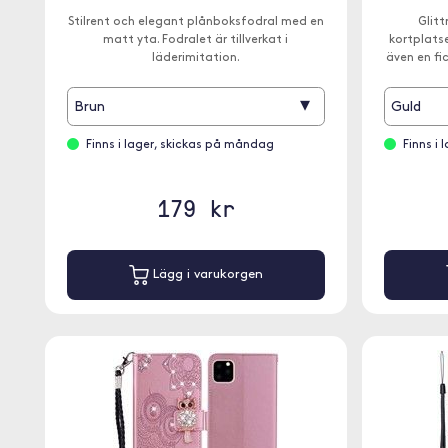
Stilrent och elegant plånboksfodral med en
Glitt
matt yta. Fodralet är tillverkat i
kortplatse
läderimitation.
även en fi
▾
Brun
Guld
Finns i lager, skickas på måndag
Finns i
179 kr
Lägg i varukorgen