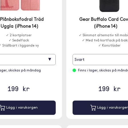
 Plånboksfodral Träd
Gear Buffalo Card Cov
 Uggla (iPhone 14)
(iPhone 14)
✓ 2 kortplatser
✓ Slimmat alternativ till mob
✓ Sedelfack
✓ Med två kortfack på bak
✓ Ställbart i liggande vy
✓ Konstläder
▾
Svart
 lager, skickas på måndag
Finns i lager, skickas på mån
199 kr
199 kr
Lägg i varukorgen
Lägg i varukorge