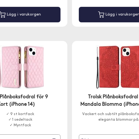
Lägg i varukorgen
Lägg i varukorge
 Plånboksfodral för 9
Trolsk Plånboksfodral
ort (iPhone 14)
Mandala Blomma (iPhone
✓ 9 st kortfack
Vackert och subtilt plånboksf
✓ 1 sedeltack
eleganta blommor på
✓ Myntfack