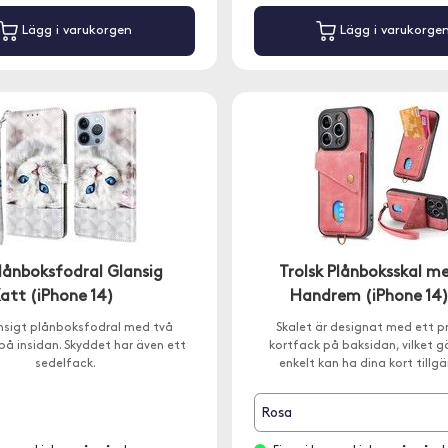
Lägg i varukorgen
Lägg i varukorge
Plånboksfodral Glansig
Trolsk Plånboksskal m
att (iPhone 14)
Handrem (iPhone 14
ansigt plånboksfodral med två
Skalet är designat med ett p
på insidan. Skyddet har även ett
kortfack på baksidan, vilket g
sedelfack.
enkelt kan ha dina kort tillgä
Rosa