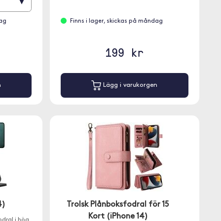
▾
dag
Finns i lager, skickas på måndag
199 kr
n
Lägg i varukorgen
4)
Trolsk Plånboksfodral för 15
Kort (iPhone 14)
dral i hög