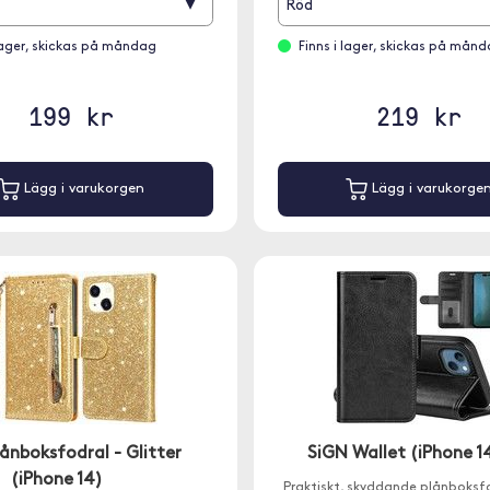
▾
Röd
 lager, skickas på måndag
Finns i lager, skickas på mån
199 kr
219 kr
Lägg i varukorgen
Lägg i varukorge
lånboksfodral - Glitter
SiGN Wallet (iPhone 1
(iPhone 14)
Praktiskt, skyddande plånboksfo