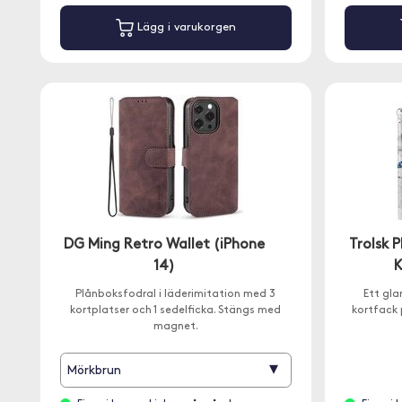
Lägg i varukorgen
DG Ming Retro Wallet (iPhone
Trolsk 
14)
K
Plånboksfodral i läderimitation med 3
Ett gl
kortplatser och 1 sedelficka. Stängs med
kortfack 
magnet.
▾
Mörkbrun