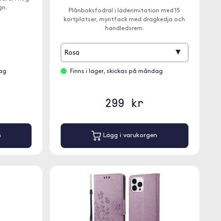
gn.
Plånboksfodral i läderimitation med 15
kortplatser, myntfack med dragkedja och
handledsrem.
▾
Rosa
dag
Finns i lager, skickas på måndag
299 kr
n
Lägg i varukorgen