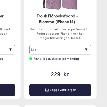
er
Trolsk Plånboksfodral -
Blomma (iPhone 14)
ilfodral
Plånboksfodral med mönster på framsidan.
sidan
Fodralet passar iPhone 14 och har
magnetisk låsning för locket.
▾
▾
Lila
dag
Finns i lager, skickas på måndag
229 kr
n
Lägg i varukorgen