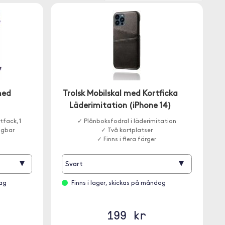
med
Trolsk Mobilskal med Kortficka
Läderimitation (iPhone 14)
tfack, 1
✓ Plånboksfodral i läderimitation
agbar
✓ Två kortplatser
✓ Finns i flera färger
▾
▾
Svart
dag
Finns i lager, skickas på måndag
199 kr