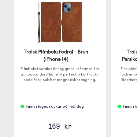
Trolsk Plånboksfodral - Brun
Trol
(iPhone 14)
Persik
Plånboksfodralet är noggrant utformat för
Fint plå
att passa din iPhone 14 perfekt. 3 kortfack, 1
och en se
sedelfack och har magnetisk stängning.
läderimi
Finns i lager, skickas på måndag
Finns i
169 kr