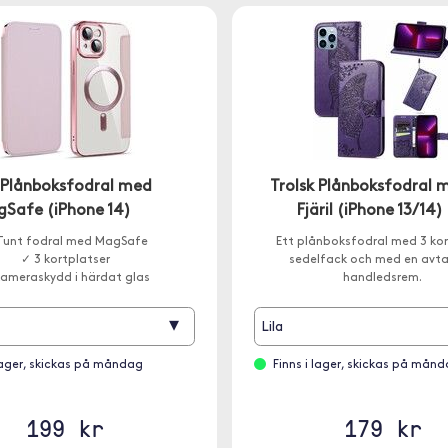
k Plånboksfodral med
Trolsk Plånboksfodral 
Safe (iPhone 14)
Fjäril (iPhone 13/14)
Tunt fodral med MagSafe
Ett plånboksfodral med 3 kor
✓ 3 kortplatser
sedelfack och med en avt
ameraskydd i härdat glas
handledsrem.
▾
Lila
 lager, skickas på måndag
Finns i lager, skickas på mån
199 kr
179 kr