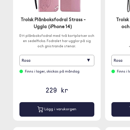
Trolsk Plånboksfodral Strass -
Trolsk
Uggla (iPhone 14)
och
Ett plånboksfodral med två kortplatser och
en sedelficka. Fodralet har ugglor på sig
och gnistrande stenar.
▾
Rosa
Rosa
Finns i lager, skickas på måndag
Finns i
229 kr
Lägg i varukorgen