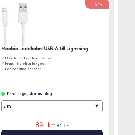
-30%
Moobio Laddkabel USB-A till Lightning
Trols
(iPhon
✓ USB-A- till Lightning-kabel
✓ Finns i tre olika längder
✓ Plånb
✓ Laddar dina enheter
✓ Blom
✓ 2 kort
Finns i lager, skickas i dag
Finns
▾
2 m
69 kr
99 kr