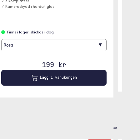
✓ 3 kortplatser
✓ Kameraskydd i härdat glas
Finns
Finns i lager, skickas i dag
Svart
▾
Rosa
199 kr
Lägg i varukorgen
⇨