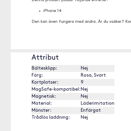
Denna produkt passar följande enheter:
iPhone 14
Den kan även fungera med andra. Är du osäker? Ko
Attribut
Bältesklipp:
Nej
Färg:
Rosa, Svart
Kortplatser:
9
MagSafe-kompatibel:
Nej
Magnetisk:
Nej
Material:
Läderimitation
Mönster:
Enfärgat
Trådlös laddning:
Nej