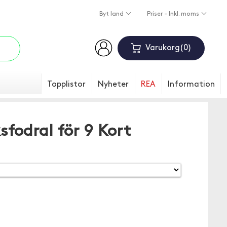
Byt land
Priser - Inkl. moms
Varukorg
0
Topplistor
Nyheter
REA
Information
sfodral för 9 Kort