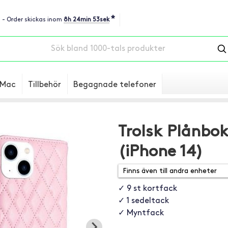
*
u - Order skickas inom
8h 24min 52sek
Mac
Tillbehör
Begagnade telefoner
Trolsk Plånbok
(iPhone 14)
✓ 9 st kortfack
✓ 1 sedeltack
✓ Myntfack