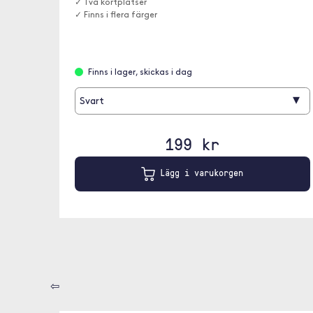
✓ Två kortplatser
✓ Finns i flera färger
Finns i lager, skickas i dag
▾
Svart
199 kr
Lägg i varukorgen
⇦