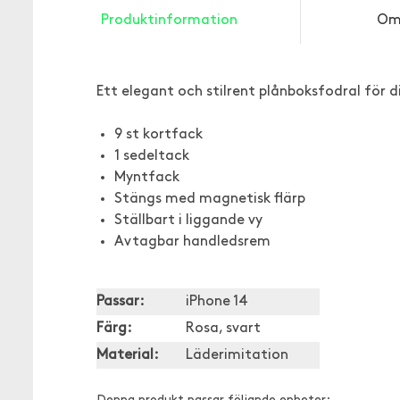
Produktinformation
Om
Ett elegant och stilrent plånboksfodral för d
9 st kortfack
1 sedeltack
Myntfack
Stängs med magnetisk flärp
Ställbart i liggande vy
Avtagbar handledsrem
Passar:
iPhone 14
Färg:
Rosa, svart
Material:
Läderimitation