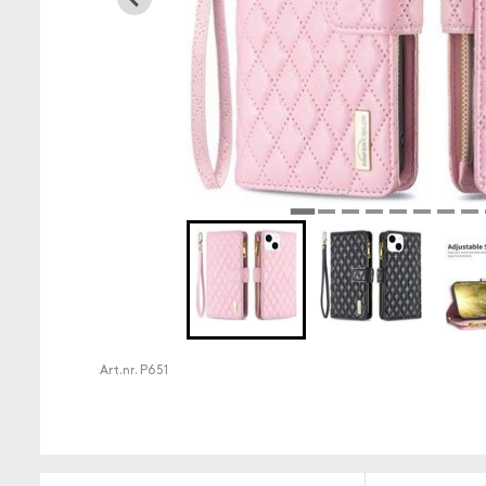
Art.nr.
P651