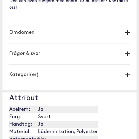
Den kan även fungera med andra. Är du osäker? Kontakta
oss!
Omdömen
Frågor & svar
Kategori(er)
Attribut
Axelrem:
Ja
Färg:
Svart
Handtag:
Ja
Material:
Läderimitation, Polyester