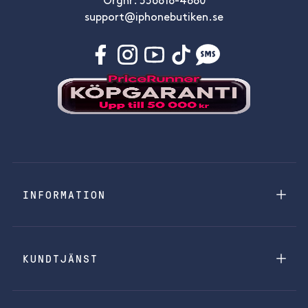
Orgnr: 556818-4880
support@iphonebutiken.se
INFORMATION
KUNDTJÄNST