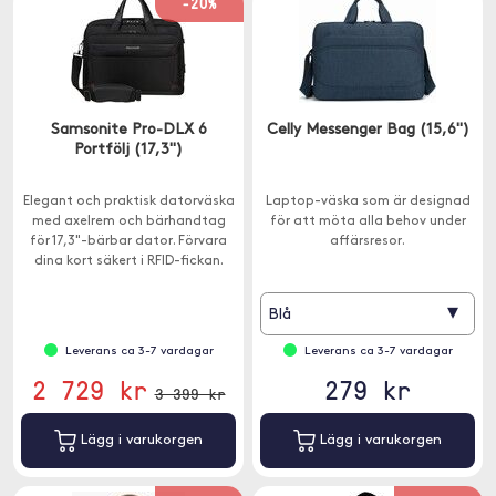
-20%
Samsonite Pro-DLX 6
Celly Messenger Bag (15,6")
Portfölj (17,3")
Elegant och praktisk datorväska
Laptop-väska som är designad
med axelrem och bärhandtag
för att möta alla behov under
för 17,3"-bärbar dator. Förvara
affärsresor.
dina kort säkert i RFID-fickan.
▾
Blå
Leverans ca 3-7 vardagar
Leverans ca 3-7 vardagar
2 729 kr
279 kr
3 399 kr
Lägg i varukorgen
Lägg i varukorgen