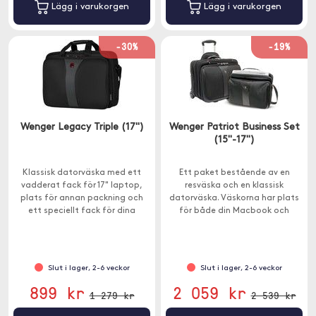
Lägg i varukorgen
Lägg i varukorgen
-30%
-19%
Wenger Legacy Triple (17")
Wenger Patriot Business Set
(15"-17")
Klassisk datorväska med ett
Ett paket bestående av en
vadderat fack för 17" laptop,
resväska och en klassisk
plats för annan packning och
datorväska. Väskorna har plats
ett speciellt fack för dina
för både din Macbook och
mappar och papper. Har
annan packning.
justerbar axelrem, handtag och
19 liters kapacitet.
Slut i lager, 2-6 veckor
Slut i lager, 2-6 veckor
899 kr
2 059 kr
1 279 kr
2 539 kr