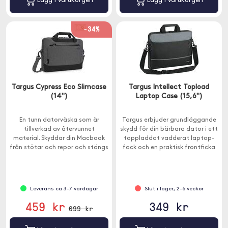
Lägg i varukorgen
Lägg i varukorgen
-34%
Targus Cypress Eco Slimcase
Targus Intellect Topload
(14")
Laptop Case (15,6")
En tunn datorväska som är
Targus erbjuder grundläggande
tillverkad av återvunnet
skydd för din bärbara dator i ett
material. Skyddar din Macbook
toppladdat vadderat laptop-
från stötar och repor och stängs
fack och en praktisk frontficka
med dragkedja.
för förvaring av dina tillbehör.
Leverans ca 3-7 vardagar
Slut i lager, 2-6 veckor
459 kr
349 kr
699 kr