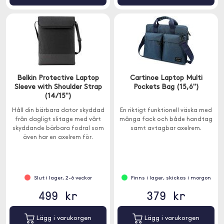
Belkin Protective Laptop
Cartinoe Laptop Multi
Sleeve with Shoulder Strap
Pockets Bag (15,6")
(14/15")
Håll din bärbara dator skyddad
En riktigt funktionell väska med
från dagligt slitage med vårt
många fack och både handtag
skyddande bärbara fodral som
samt avtagbar axelrem.
även har en axelrem för.
Slut i lager, 2-6 veckor
Finns i lager, skickas i morgon
499 kr
379 kr
Lägg i varukorgen
Lägg i varukorgen