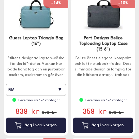
-14%
-10%
Guess Laptop Triangle Bag
Port Designs Belize
(16")
Toploading Laptop Case
(15,6")
Stilrent designad laptop-väska
Belize är ett elegant, kompakt
för din 16"-dator. Väskan har
och lätt notebook-fodral. Dess
både handtag och en justerbar
slimmade design är lämplig för
axelrem, axelremmen går även
din bärbara dator, ultrabook
att plocka bort.
och hybriddator.
▾
Blå
Leverans ca 3-7 vardagar
Leverans ca 3-7 vardagar
839 kr
359 kr
979 kr
399 kr
Lägg i varukorgen
Lägg i varukorgen