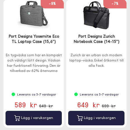
-9%
-7%
Port Designs Yosemite Eco
Port Designs Zurich
TL Laptop Case (15,6")
Notebook Case (14-15")
En tygväska som har en kompakt
Zurich är en urban och modern
och väldigt lätt design. Väskan
laptop-väska. Enkel åtkomst till
har funktionell förvaring. Den är
alla fack.
tillverkad av 62% återvunna
material.
Leverans ca 3-7 vardagar
Leverans ca 3-7 vardagar
589 kr
649 kr
649 kr
699 kr
Lägg i varukorgen
Lägg i varukorgen