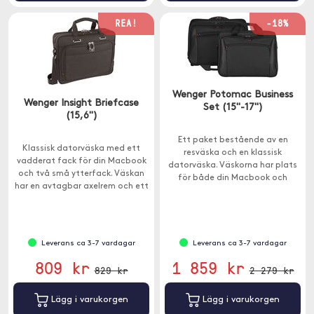
REA!
-18%
Wenger Potomac Business
Wenger Insight Briefcase
Set (15"-17")
(15,6")
Ett paket bestående av en
Klassisk datorväska med ett
resväska och en klassisk
vadderat fack för din Macbook
datorväska. Väskorna har plats
och två små ytterfack. Väskan
för både din Macbook och
har en avtagbar axelrem och ett
annan packning.
bekvämt bärhandtag.
Leverans ca 3-7 vardagar
Leverans ca 3-7 vardagar
809 kr
1 859 kr
829 kr
2 279 kr
Lägg i varukorgen
Lägg i varukorgen