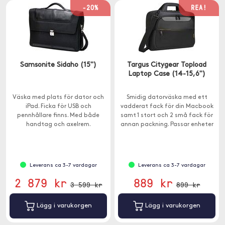
-20%
REA!
Samsonite Sidaho (15")
Targus Citygear Topload
Laptop Case (14-15,6")
Väska med plats för dator och
Smidig datorväska med ett
iPad. Ficka för USB och
vadderat fack för din Macbook
pennhållare finns. Med både
samt 1 stort och 2 små fack för
handtag och axelrem.
annan packning. Passar enheter
mellan 14-15,6".
Leverans ca 3-7 vardagar
Leverans ca 3-7 vardagar
2 879 kr
889 kr
3 599 kr
899 kr
Lägg i varukorgen
Lägg i varukorgen