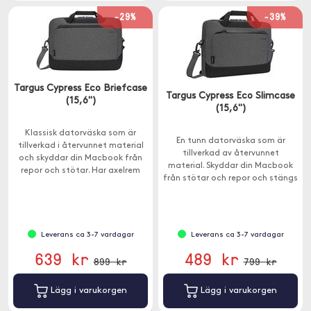
-29%
-39%
Targus Cypress Eco Briefcase
Targus Cypress Eco Slimcase
(15,6")
(15,6")
Klassisk datorväska som är
En tunn datorväska som är
tillverkad i återvunnet material
tillverkad av återvunnet
och skyddar din Macbook från
material. Skyddar din Macbook
repor och stötar. Har axelrem
från stötar och repor och stängs
och bärhandtag.
med dragkedja.
Leverans ca 3-7 vardagar
Leverans ca 3-7 vardagar
639 kr
489 kr
899 kr
799 kr
Lägg i varukorgen
Lägg i varukorgen