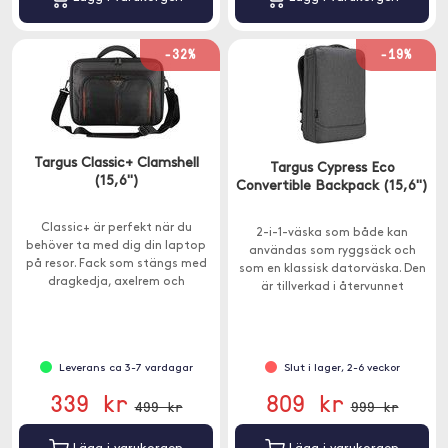
-32%
-19%
Targus Classic+ Clamshell
Targus Cypress Eco
(15,6")
Convertible Backpack (15,6")
Classic+ är perfekt när du
2-i-1-väska som både kan
behöver ta med dig din laptop
användas som ryggsäck och
på resor. Fack som stängs med
som en klassisk datorväska. Den
dragkedja, axelrem och
är tillverkad i återvunnet
handtag.
material från PET-flaskor och
rymmer 19 liter.
Leverans ca 3-7 vardagar
Slut i lager, 2-6 veckor
339 kr
809 kr
499 kr
999 kr