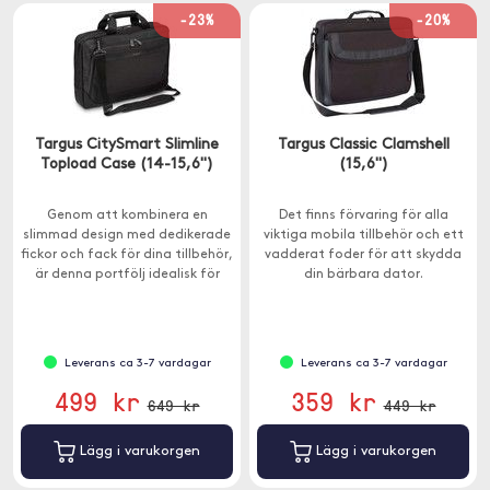
-23%
-20%
Targus CitySmart Slimline
Targus Classic Clamshell
Topload Case (14-15,6")
(15,6")
Genom att kombinera en
Det finns förvaring för alla
slimmad design med dedikerade
viktiga mobila tillbehör och ett
fickor och fack för dina tillbehör,
vadderat foder för att skydda
är denna portfölj idealisk för
din bärbara dator.
stadspendlaren. Vadderad
justerbar axelrem säkerställer
komfort när du bär.
Leverans ca 3-7 vardagar
Leverans ca 3-7 vardagar
499 kr
359 kr
649 kr
449 kr
Lägg i varukorgen
Lägg i varukorgen