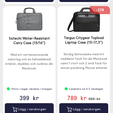
-21%
Targus Citygear Topload
Satechi Water-Resistant
Laptop Case (15-17,3")
Carry Case (15/16")
Smidig datorväska med ett
Med ett vattenavvisande
vadderat fack för din Macbook
nylontyg och en helvadderad
samt 1 stort och 2 små fack för
interiör, skyddas och isoleras din
annan packning. Passar enheter
Macbook.
mellan 15-17,3".
Finns i lager, skickas i morgon
Leverans ca 3-7 vardagar
399 kr
789 kr
999 kr
Lägg i varukorgen
Lägg i varukorgen