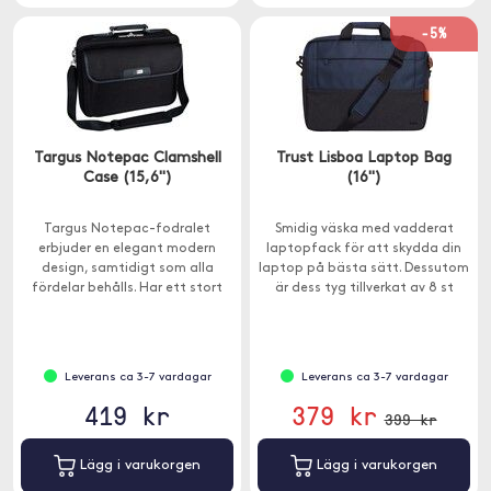
-5%
Targus Notepac Clamshell
Trust Lisboa Laptop Bag
Case (15,6")
(16")
Targus Notepac-fodralet
Smidig väska med vadderat
erbjuder en elegant modern
laptopfack för att skydda din
design, samtidigt som alla
laptop på bästa sätt. Dessutom
fördelar behålls. Har ett stort
är dess tyg tillverkat av 8 st
laptopfack och mindre fickor för
återvunna PET-flaskor.
dina tillbehör.
Leverans ca 3-7 vardagar
Leverans ca 3-7 vardagar
419 kr
379 kr
399 kr
Lägg i varukorgen
Lägg i varukorgen