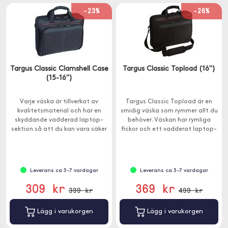
-23%
-26%
Targus Classic Clamshell Case
Targus Classic Topload (16")
(15-16")
Varje väska är tillverkat av
Targus Classic Topload är en
kvalitetsmaterial och har en
smidig väska som rymmer allt du
skyddande vadderad laptop-
behöver. Väskan har rymliga
sektion så att du kan vara säker
fickor och ett vadderat laptop-
på att din bärbara dator är
fack för att skydda din dator.
säker.
Leverans ca 3-7 vardagar
Leverans ca 3-7 vardagar
309 kr
369 kr
399 kr
499 kr
Lägg i varukorgen
Lägg i varukorgen