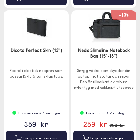
-13%
Dicota Perfect Skin (15")
Nedis Slimeline Notebook
Bag (15"-16")
Fodral i elastisk neopren som
Snygg väska som skyddar din
passar 15-15,6 tums-laptops.
laptop mot stötar och repor.
Den är tillverkad av robust
nylontyg med exklusivt utseende
och har mjukt innerfoder.
Leverans ca 3-7 vardagar
Leverans ca 3-7 vardagar
359 kr
259 kr
299 kr
Lägg i varukorgen
Lägg i varukorgen