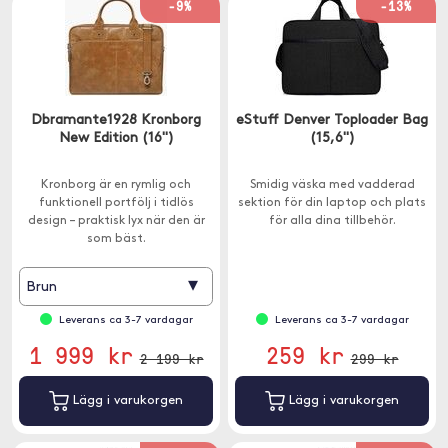
-9%
-13%
Dbramante1928 Kronborg
eStuff Denver Toploader Bag
New Edition (16")
(15,6'')
Kronborg är en rymlig och
Smidig väska med vadderad
funktionell portfölj i tidlös
sektion för din laptop och plats
design – praktisk lyx när den är
för alla dina tillbehör.
som bäst.
▾
Brun
Leverans ca 3-7 vardagar
Leverans ca 3-7 vardagar
1 999 kr
259 kr
2 199 kr
299 kr
Lägg i varukorgen
Lägg i varukorgen