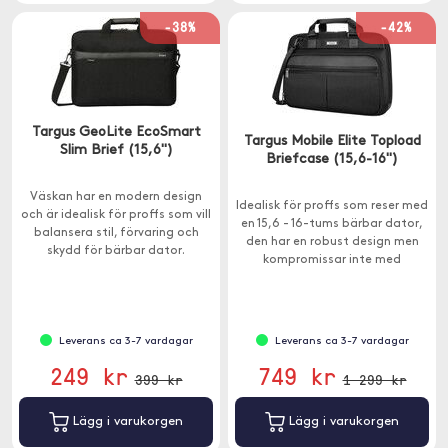
-38%
-42%
Targus GeoLite EcoSmart
Targus Mobile Elite Topload
Slim Brief (15,6'')
Briefcase (15,6-16")
Väskan har en modern design
Idealisk för proffs som reser med
och är idealisk för proffs som vill
en 15,6 - 16-tums bärbar dator,
balansera stil, förvaring och
den har en robust design men
skydd för bärbar dator.
kompromissar inte med
mångsidighet och lagring.
Leverans ca 3-7 vardagar
Leverans ca 3-7 vardagar
249 kr
749 kr
399 kr
1 299 kr
Lägg i varukorgen
Lägg i varukorgen