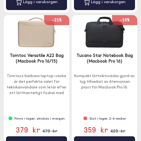
Lägg i varukorgen
Lägg i varukorgen
-21%
-16%
Tomtoc Versatile A22 Bag
Tucano Star Notebook Bag
(Macbook Pro 16/15)
(Macbook Pro 16)
Tomtocs bärbara laptop-väska
Kompakt lättviktsväska gjord av
är det perfekta valet för
tyg tillverkat av återvunnen
teknikanvändare som letar efter
plast för Macbook Pro 16.
ett lätthanterligt fodral med
gott om förvaringsutrymme.
Finns i lager, skickas i morgon
Slut i lager, 2-6 veckor
379 kr
359 kr
479 kr
429 kr