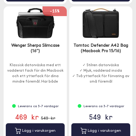
-15%
Wenger Sherpa Slimcase
Tomtoc Defender A42 Bag
(16")
(Macbook Pro 15/16)
Klassisk datorväska med ett
✓ Stilren datorväska
vadderat fack för din Macbook
✓ Mjuk, vadderad insida
och ett ytterfack för dina
✓ Två ytterfack för förvaring av
mindre föremål. Har både
små föremål
bärhandtag och axelrem.
Leverans ca 3-7 vardagar
Leverans ca 3-7 vardagar
469 kr
549 kr
549 kr
Lägg i varukorgen
Lägg i varukorgen