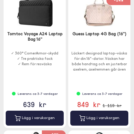
-24%
Tomtoc Voyage A24 Laptop
Guess Laptop 4G Bag (16")
Bag 16''
✓ 360° CornerArmor-skydd
Läckert designad laptop-väska
✓ Tre praktiska fack
för din 16"-dator. Väskan har
✓ Rem för resväska
både handtag och en justerbar
axelrem, axelremmen går även
att plocka bort.
Leverans ca 3-7 vardagar
Leverans ca 3-7 vardagar
639 kr
849 kr
1 119 kr
Lägg i varukorgen
Lägg i varukorgen