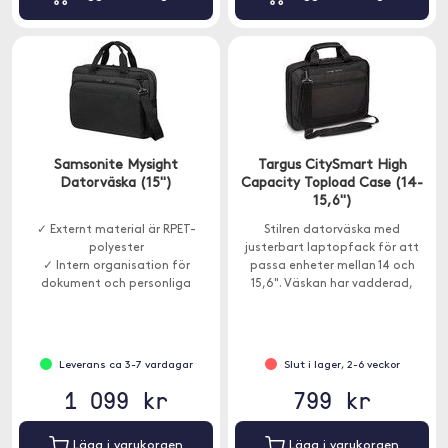
Samsonite Mysight
Targus CitySmart High
Datorväska (15")
Capacity Topload Case (14-
15,6")
✓ Externt material är RPET-
Stilren datorväska med
polyester
justerbart laptopfack för att
✓ Intern organisation för
passa enheter mellan 14 och
dokument och personliga
15,6". Väskan har vadderad,
föremål.
justerbar axelrem för bra
✓ Powerbank-ficka för din
komfort hela dagen.
powerbank
✓ Smart Sleeve
Leverans ca 3-7 vardagar
Slut i lager, 2-6 veckor
1 099 kr
799 kr
Lägg i varukorgen
Lägg i varukorgen