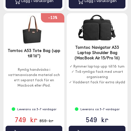
Lägg i varukorgen
Lägg i varukorgen
-13%
Tomtoc Navigator A33
Tomtoc A53 Tote Bag (upp
Laptop Shoulder Bag
till 16")
(MacBook Air 15/Pro 16)
✓ Rymmer laptop upp till 16 tum
Rymlig handväska i
✓ Två rymliga fack med smart
vattenavvisande material och
organisering
ett separat fack för en
✓ Vadderat fack för extra skydd
Macbook eller iPad.
Leverans ca 3-7 vardagar
Leverans ca 3-7 vardagar
749 kr
549 kr
859 kr