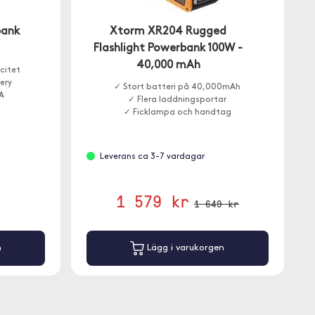
bank
Xtorm XR204 Rugged
Flashlight Powerbank 100W -
40,000 mAh
citet
ery
✓ Stort batteri på 40,000mAh
A
✓ Flera laddningsportar
✓ Ficklampa och handtag
Leverans ca 3-7 vardagar
1 579 kr
1 649 kr
n
Lägg i varukorgen