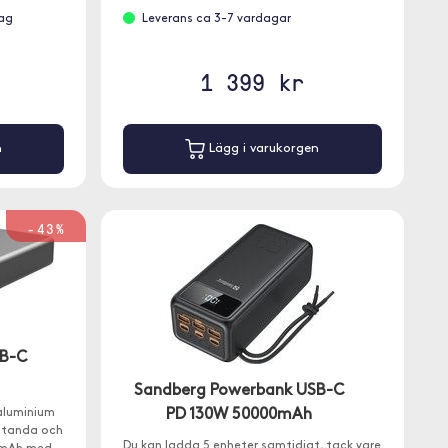
dag
Leverans ca 3-7 vardagar
1 399 kr
n
Lägg i varukorgen
-43%
SB-C
Sandberg Powerbank USB-C
 aluminium
PD 130W 50000mAh
standa och
Du kan ladda 5 enheter samtidigt, tack vare