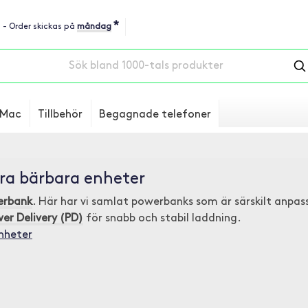
*
u - Order skickas på
måndag
Mac
Tillbehör
Begagnade telefoner
ra bärbara enheter
erbank
. Här har vi samlat powerbanks som är särskilt anp
r Delivery (PD)
för snabb och stabil laddning.
nheter