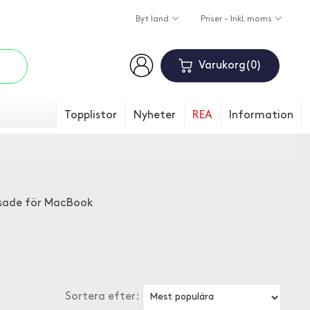
Byt land
Priser - Inkl. moms
Varukorg
0
Topplistor
Nyheter
REA
Information
assade för MacBook
Sortera efter: