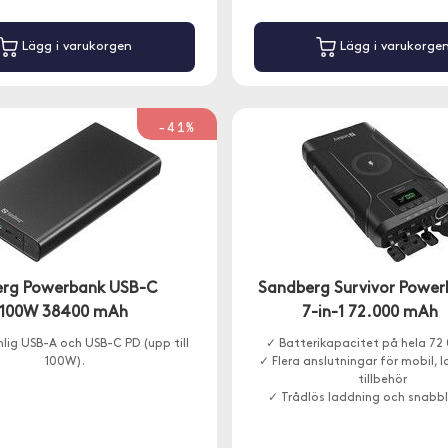
Lägg i varukorgen
Lägg i varukorge
-41%
rg Powerbank USB-C
Sandberg Survivor Powe
 100W 38400 mAh
7-in-1 72.000 mAh
nlig USB-A och USB-C PD (upp till
✓ Batterikapacitet på hela 7
100W).
✓ Flera anslutningar för mobil, 
tillbehör
✓ Trådlös laddning och snabb