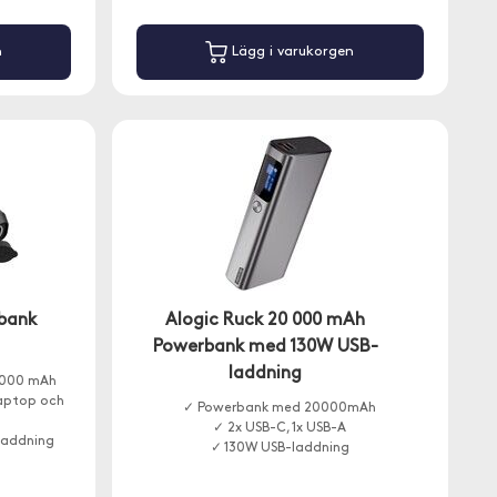
n
Lägg i varukorgen
rbank
Alogic Ruck 20 000 mAh
Powerbank med 130W USB-
laddning
2 000 mAh
laptop och
✓ Powerbank med 20000mAh
✓ 2x USB-C, 1x USB-A
laddning
✓ 130W USB-laddning