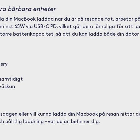
ra bärbara enheter
 din MacBook laddad när du är på resande fot, arbetar på dis
r minst 65W via USB-C PD, vilket gör dem lämpliga för att 
törre batterikapacitet, så att du kan ladda både din dato
ery
 samtidigt
väskan
dagen eller vill kunna ladda din Macbook på resan hittar d
 pålitlig laddning – var du än befinner dig.