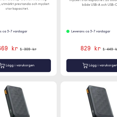
mycket stor kapacitet. 20 00
, utmärkt prestanda och mycket
både USB-A och USB-C
stor kapacitet.
s ca 3-7 vardagar
Leverans ca 3-7 vardagar
669 kr
829 kr
1 309 kr
1 449 
Lägg i varukorgen
Lägg i varukorge