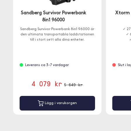
Sandberg Survivor Powerbank
Xtorm 
8in1 96000
Sandberg Survivor Powerbank 8in1 96000 är
✓ 27
den ultimata transportabla laddstationen
✓ 
till i stort sett alla dina enheter.
Leverans ca 3-7 vardagar
Slut i l
4 079 kr
5 649 kr
Lägg i varukorgen