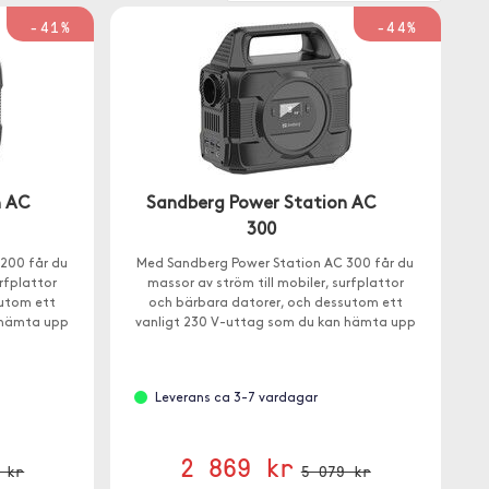
-41%
-44%
n AC
Sandberg Power Station AC
300
200 får du
Med Sandberg Power Station AC 300 får du
urfplattor
massor av ström till mobiler, surfplattor
sutom ett
och bärbara datorer, och dessutom ett
 hämta upp
vanligt 230 V-uttag som du kan hämta upp
till 300W från.
Leverans ca 3-7 vardagar
2 869 kr
 kr
5 079 kr