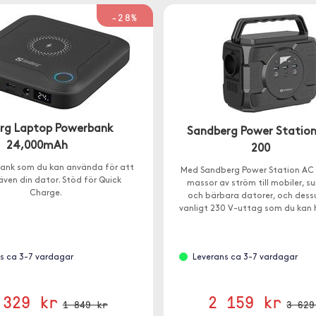
-28%
rg Laptop Powerbank
Sandberg Power Statio
24,000mAh
200
ank som du kan använda för att
Med Sandberg Power Station AC 
även din dator. Stöd för Quick
massor av ström till mobiler, s
Charge.
och bärbara datorer, och des
vanligt 230 V-uttag som du kan
till 200W från.
s ca 3-7 vardagar
Leverans ca 3-7 vardagar
 329 kr
2 159 kr
1 849 kr
3 629