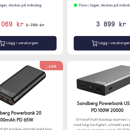
 lager, skickas på måndag
Finns i lager, skickas på mån
 069 kr
3 899 kr
1 799 kr
Lägg i varukorgen
Lägg i varukorge
-49%
Sandberg Powerbank U
PD 100W 20000
berg Powerbank 20
000mAh PD 65W
Ett kraftfullt backup-batteri i
med hög hastighet, utmärkt pre
ftfullt backup-batteri med hög