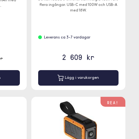
0mAh med
flera ingångar. USB-C med 100W och USB-A
.
med 18W.
Leverans ca 3-7 vardagar
2 609 kr
kr
n
Lägg i varukorgen
REA!