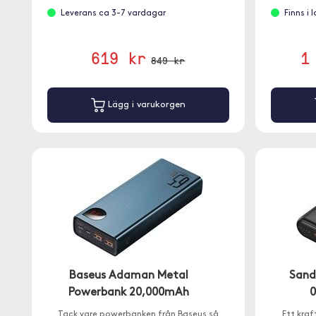
Leverans ca 3-7 vardagar
Finns i
619 kr
1
849 kr
Lägg i varukorgen
Baseus Adaman Metal
Sand
Powerbank 20,000mAh
Tack vare powerbanken från Baseus så
Ett kra