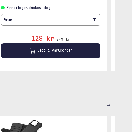
Finns
Finns i lager, skickas i dag
▾
Brun
129 kr
249 kr
Lägg i varukorgen
⇨