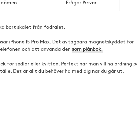
dömen
Frågor & svar
a bort skalet från fodralet.
passar iPhone 15 Pro Max. Det avtagbara magnetskyddet för
å telefonen och att använda den
som plånbok.
k för sedlar eller kvitton. Perfekt när man vill ha ordning p
älle. Det är allt du behöver ha med dig när du går ut.