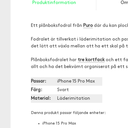
Produktinformation
Om
Ett plånboksfodral från
Puro
där du kan plock
Fodralet är tillverkat i läderimitation och 
det lätt att växla mellan att ha ett skal p
Plånboksfodralet har
tre kortfack
och ett fac
allt och ha det bekvämt organiserat på ett st
Passar:
iPhone 15 Pro Max
Färg:
Svart
Material:
Läderimitation
Denna produkt passar följande enheter:
iPhone 15 Pro Max