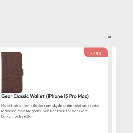
⇨
-48%
Gear 
(iPhon
Gear Classic Wallet (iPhone 15 Pro Max)
Mobilfod
plånbok
Mobilfodral i konstläder som skyddar din telefon, stöder
plast.
laddning med MagSafe och har fack för bankkort,
körkort och sedlar.