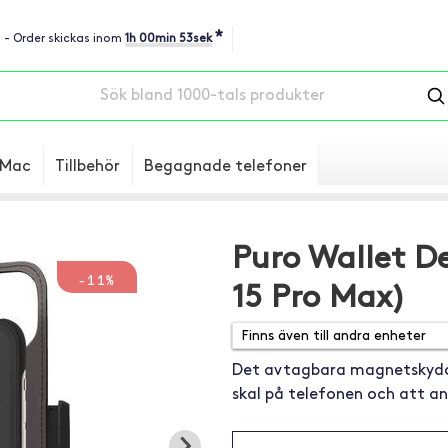
*
u - Order skickas inom
1h 00min 52sek
Mac
Tillbehör
Begagnade telefoner
Puro Wallet De
-11%
15 Pro Max)
Det avtagbara magnetskyddet
skal på telefonen och att a