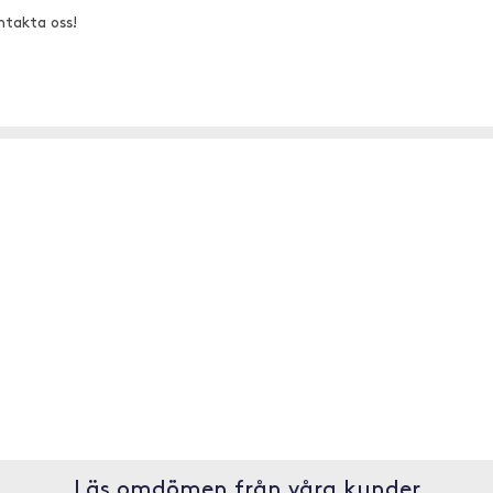
ntakta oss!
Läs omdömen från våra kunder