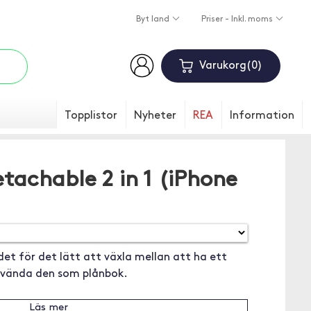
Byt land
Priser - Inkl. moms
Varukorg
0
Topplistor
Nyheter
REA
Information
tachable 2 in 1 (iPhone
 för det lätt att växla mellan att ha ett
nvända den som plånbok.
Läs mer