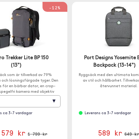
-12%
o Trekker Lite BP 150
Port Designs Yosemite 
(13")
Backpack (13-14")
äck som är tillverkad av 79%
Ryggsäck med den ultimata kom
 och lösningsfärgade tyger. Den
av stil och hållbarhet. Tillverk
s för en bärbar dator, en crop-
återvunnet material.
spegelfri kamera med objektiv
erat plus 1-2 små objektiv.
▾
s ca 3-7 vardagar
Leverans ca 3-7 vardagar
 579 kr
589 kr
1 799 kr
649 k