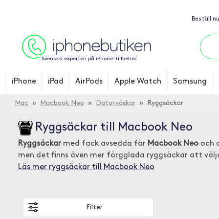
Beställ n
Svenska experten på iPhone-tillbehör
iPhone
iPad
AirPods
Apple Watch
Samsung
Mac
»
Macbook Neo
»
Datorväskor
» Ryggsäckar
Ryggsäckar till Macbook Neo
Ryggsäckar
med fack avsedda för
Macbook Neo
och a
men det finns även mer färgglada ryggsäckar att välj
Läs mer ryggsäckar till Macbook Neo
Filter