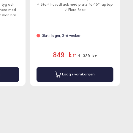
 tyg och
✓ Stort huvudfack med plats för 16” laptop
amera med
✓ Flera fack
Väskan har
 dator.
Slut i lager, 2-6 veckor
849 kr
1 339 kr
n
Lägg i varukorgen