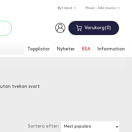
Byt land
Priser - Inkl. moms
Varukorg
0
Topplistor
Nyheter
REA
Information
utan tvekan svart
Sortera efter: