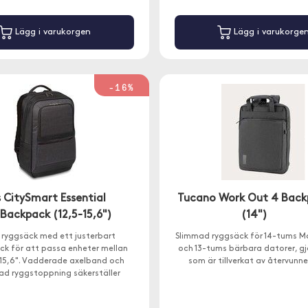
Lägg i varukorgen
Lägg i varukorge
-16%
 CitySmart Essential
Tucano Work Out 4 Back
Backpack (12,5-15,6")
(14")
n ryggsäck med ett justerbart
Slimmad ryggsäck för 14-tums M
ck för att passa enheter mellan
och 13-tums bärbara datorer, gj
 15,6". Vadderade axelband och
som är tillverkat av återvunne
rad ryggstoppning säkerställer
 även när du bär en tung last.