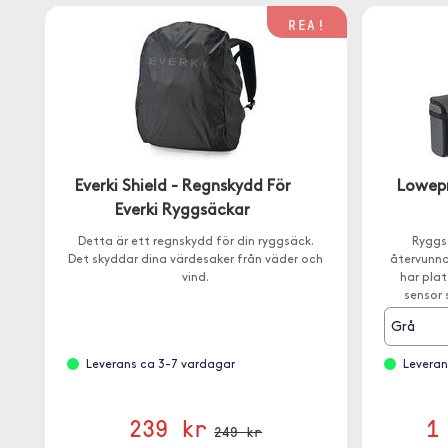
REA!
Everki Shield - Regnskydd För
Lowepr
Everki Ryggsäckar
Detta är ett regnskydd för din ryggsäck.
Ryggs
Det skyddar dina värdesaker från väder och
återvunna
vind.
har plat
sensor 
mont
Grå
Leverans ca 3-7 vardagar
Leveran
239 kr
1
249 kr