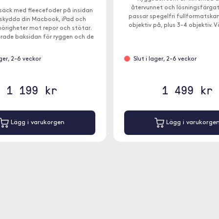
återvunnet och lösningsfärgat
gsäck med fleecefoder på insidan
passar spegelfri fullformatsk
 skydda din Macbook, iPad och
objektiv på, plus 3-4 objektiv. 
lhörigheter mot repor och stötar.
även plats för en 13"-bärbar
rade baksidan för ryggen och de
sterbara remmarna säkrar att du
med dig allt du behöver på ett
ager, 2-6 veckor
Slut i lager, 2-6 veckor
bekvämt sätt.
1 199 kr
1 499 kr
Lägg i varukorgen
Lägg i varukorge