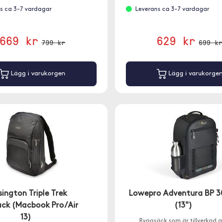
s ca 3-7 vardagar
Leverans ca 3-7 vardagar
669 kr
629 kr
799 kr
699 k
Lägg i varukorgen
Lägg i varukorge
ington Triple Trek
Lowepro Adventura BP 30
ck (Macbook Pro/Air
(13")
13)
Ryggsäck som är tillverkad 