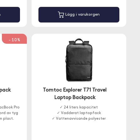
n
Lägg i varukorgen
-10%
pack
Tomtoc Explorer T71 Travel
Laptop Backpack
acBook Pro
✓ 24 liters kapacitet
ord av tyg
✓ Vadderat laptopfack
n plast.
✓ Vattenavvisande polyester