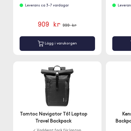
Leverans ca 3-7 vardagar
Leveran
909 kr
999 kr
Lägg i varukorgen
Tomtoc Navigator T61 Laptop
Kens
Travel Backpack
Backpa
✓ Vadderat fack för laptop