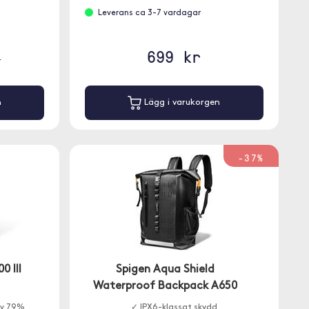
Leverans ca 3-7 vardagar
699 kr
r
n
Lägg i varukorgen
-37%
0 III
Spigen Aqua Shield
Waterproof Backpack A650
av 79%
✓ IPX6-klassat skydd