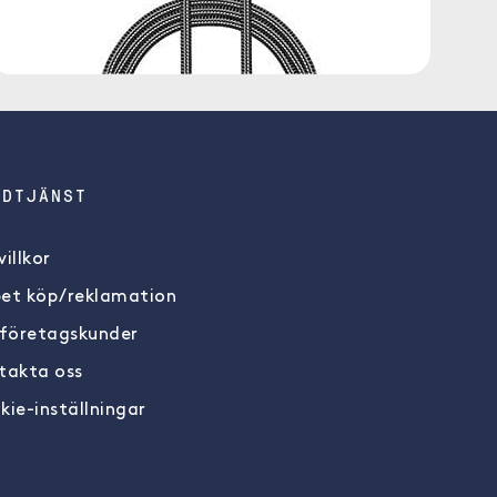
NDTJÄNST
illkor
et köp/reklamation
 företagskunder
takta oss
kie-inställningar