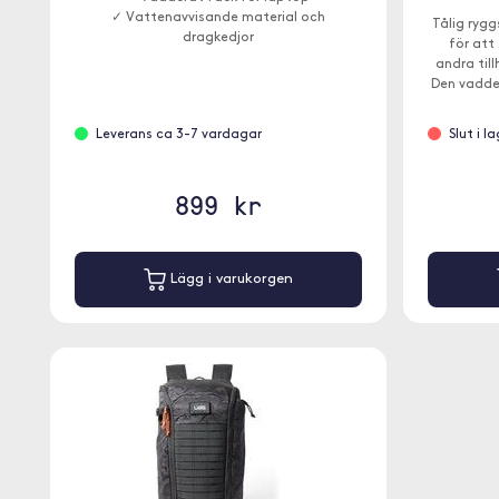
✓ Vattenavvisande material och
Tålig ryg
dragkedjor
för att
andra til
Den vadde
breda, ju
kan ta 
Leverans ca 3-7 vardagar
Slut i l
899 kr
Lägg i varukorgen