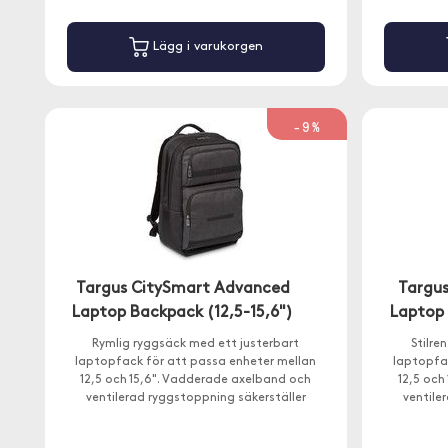
Lägg i varukorgen
-9%
Targus CitySmart Advanced
Targus
Laptop Backpack (12,5-15,6")
Laptop 
Rymlig ryggsäck med ett justerbart
Stilre
laptopfack för att passa enheter mellan
laptopfa
12,5 och 15,6". Vadderade axelband och
12,5 och
ventilerad ryggstoppning säkerställer
ventile
komfort även när du bär en tung last.
komfort