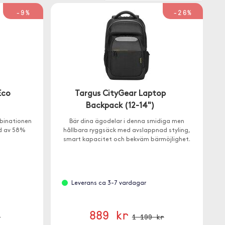
-9%
-26%
Eco
Targus CityGear Laptop
Backpack (12-14")
binationen
Bär dina ägodelar i denna smidiga men
ad av 58%
hållbara ryggsäck med avslappnad styling,
smart kapacitet och bekväm bärmöjlighet.
Leverans ca 3-7 vardagar
889 kr
r
1 199 kr