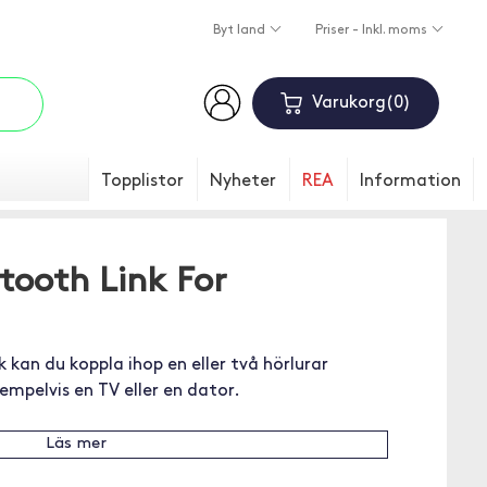
Byt land
Priser - Inkl. moms
Varukorg
0
Topplistor
Nyheter
REA
Information
tooth Link For
kan du koppla ihop en eller två hörlurar
empelvis en TV eller en dator.
Läs mer