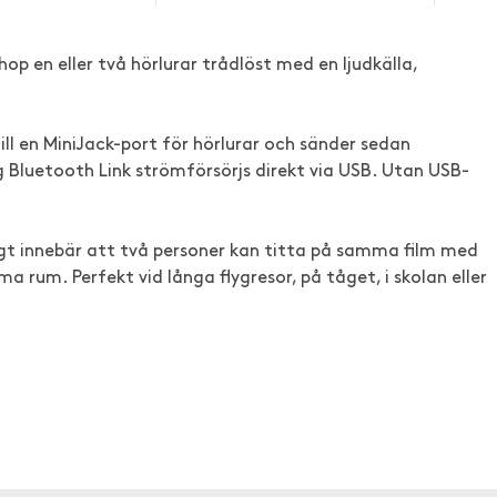
p en eller två hörlurar trådlöst med en ljudkälla,
ill en MiniJack-port för hörlurar och sänder sedan
g Bluetooth Link strömförsörjs direkt via USB. Utan USB-
igt innebär att två personer kan titta på samma film med
a rum. Perfekt vid långa flygresor, på tåget, i skolan eller