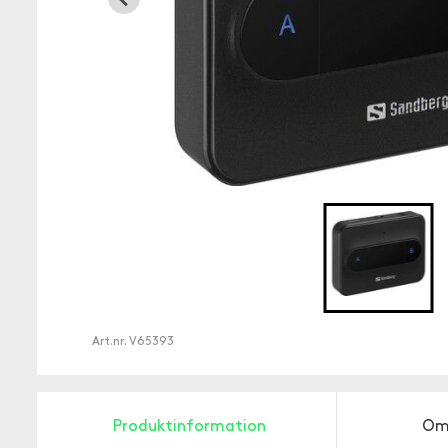
Art.nr.
V65393
Produktinformation
Om