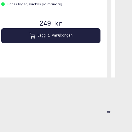
Finns i lager, skickas på måndag
Leve
249 kr
Lägg i varukorgen
⇨