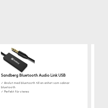
Sandberg Bluetooth Audio Link USB
✓ Anslut med bluetooth till en enhet som saknar
Vivan
bluetooth
Bluetoo
✓ Perfekt för stereo
Perfekt
dina Blu
system 