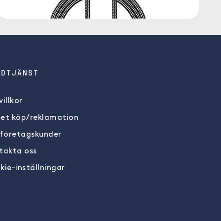
NDTJÄNST
illkor
et köp/reklamation
 företagskunder
takta oss
kie-inställningar