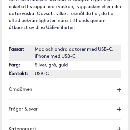
Den lilla storleken hos USB-C-adaptern gör den
enkel att stoppa ned i väskan, ryggsäcken eller i din
datorväska. Oavsett vilket resmål du har, du har
alltid bekvämligheten nära till hands genom
åtkomst av dina USB-enheter!
Passar:
Mac och andra datorer med USB-C,
iPhone med USB-C
Färg:
Silver, grå, guld
Kontakt:
USB-C
Omdömen
Frågor & svar
Kategori(er)