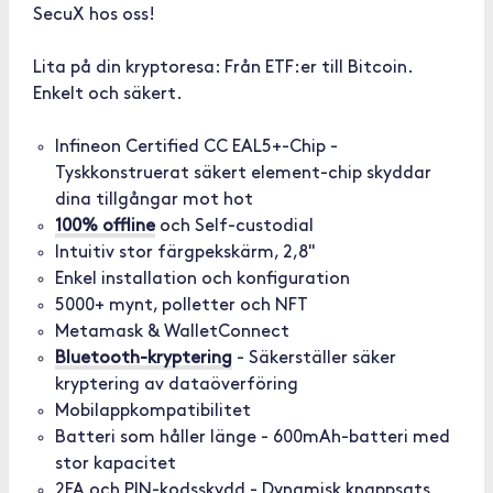
SecuX hos oss!
Lita på din kryptoresa: Från ETF:er till Bitcoin.
Enkelt och säkert.
Infineon Certified CC EAL5+-Chip -
Tyskkonstruerat säkert element-chip skyddar
dina tillgångar mot hot
100% offline
och Self-custodial
Intuitiv stor färgpekskärm, 2,8"
Enkel installation och konfiguration
5000+ mynt, polletter och NFT
Metamask & WalletConnect
Bluetooth-kryptering
- Säkerställer säker
kryptering av dataöverföring
Mobilappkompatibilitet
Batteri som håller länge - 600mAh-batteri med
stor kapacitet
2FA och PIN-kodsskydd - Dynamisk knappsats