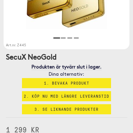
Art.nr.
Z445
SecuX NeoGold
Produkten är tyvärr slut i lager.
Dina alternativ:
1. BEVAKA PRODUKT
2. KÖP NU MED LÄNGRE LEVERANSTID
3. SE LIKNANDE PRODUKTER
1 299 KR