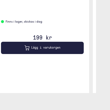
Panzer
14 Pro
Tillverk
Finns i lager, skickas i dag
vanligt
199 kr
Leve
Lägg i varukorgen