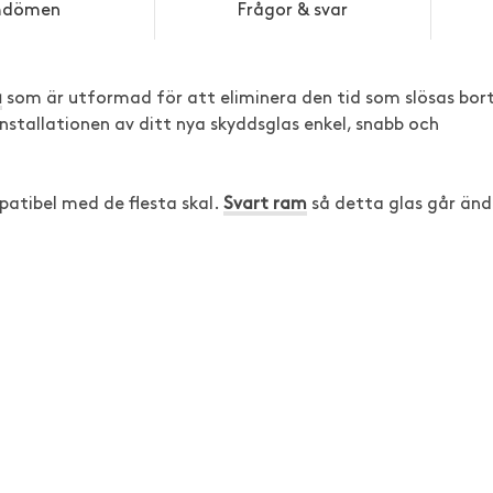
dömen
Frågor & svar
a
som är utformad för att eliminera den tid som slösas bor
nstallationen av ditt nya skyddsglas enkel, snabb och
atibel med de flesta skal.
Svart ram
så detta glas går än