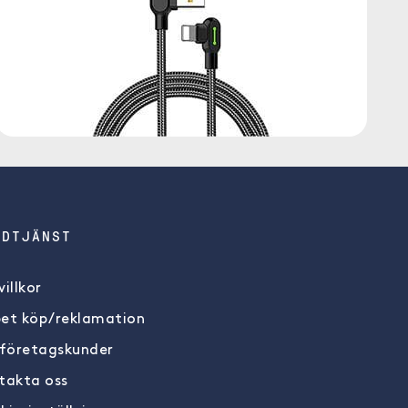
NDTJÄNST
illkor
et köp/reklamation
 företagskunder
takta oss