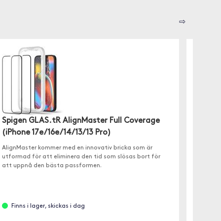
⇨
Spigen
Spigen GLAS.tR AlignMaster Full Coverage
45 m
(iPhone 17e/16e/14/13/13 Pro)
Härdat 
AlignMaster kommer med en innovativ bricka som är
hårdhet
utformad för att eliminera den tid som slösas bort för
damm. 2
att uppnå den bästa passformen.
Finns
Finns i lager, skickas i dag