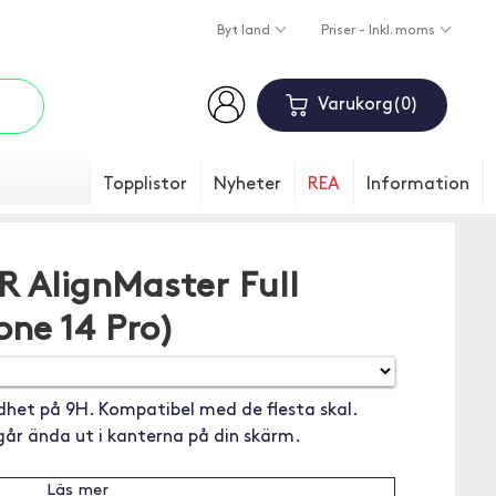
Byt land
Priser - Inkl. moms
Varukorg
0
Topplistor
Nyheter
REA
Information
R AlignMaster Full
one 14 Pro)
het på 9H. Kompatibel med de flesta skal.
år ända ut i kanterna på din skärm.
Läs mer