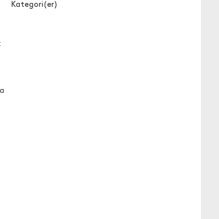
Kategori(er)
t
da