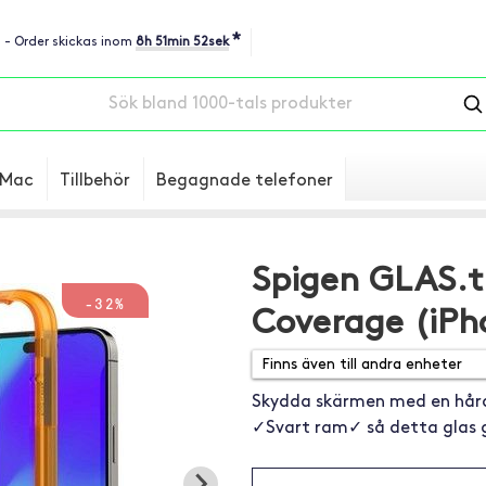
*
u - Order skickas inom
8h 51min 51sek
Mac
Tillbehör
Begagnade telefoner
Spigen GLAS.t
-32%
Coverage (iPh
Skydda skärmen med en hård
✓Svart ram✓ så detta glas g