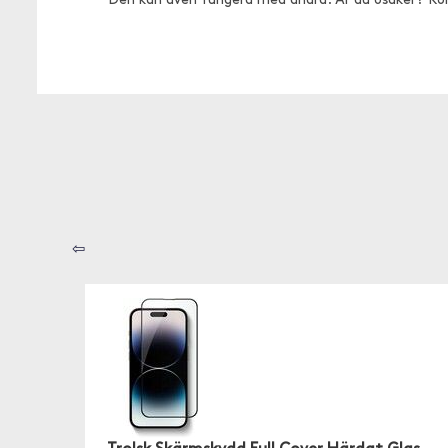
Den kan även fungera med andra. Är du osäker? Ko
⇦