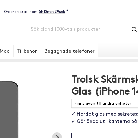
*
u - Order skickas inom
6h 12min 28sek
Mac
Tillbehör
Begagnade telefoner
Trolsk Skärms
Glas (iPhone 1
✓ Härdat glas med sekretess
✓ Går ända ut i kanterna på 