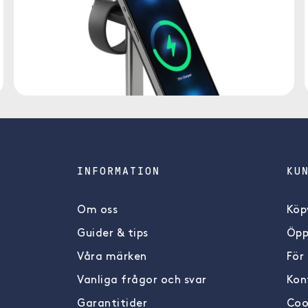
INFORMATION
KU
Om oss
Köpv
Guider & tips
Öpp
Våra märken
För
Vanliga frågor och svar
Kon
Garantitider
Coo