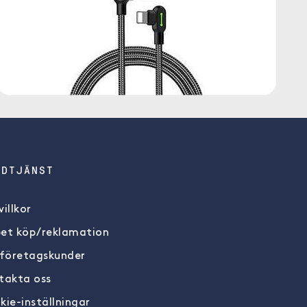
NDTJÄNST
illkor
et köp/reklamation
 företagskunder
takta oss
kie-inställningar