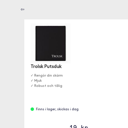
⇦
Trolsk Putsduk
✓ Rengör din skärm
✓ Mjuk
✓ Robust och tålig
Finns i lager, skickas i dag
19 kr