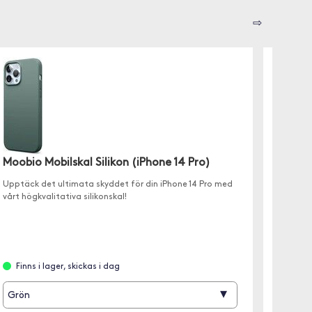
⇨
Gear 
(iPhon
Moobio Mobilskal Silikon (iPhone 14 Pro)
✓ Mobilf
Upptäck det ultimata skyddet för din iPhone 14 Pro med
✓ Magne
vårt högkvalitativa silikonskal!
✓ 7 kort
Finns
Finns i lager, skickas i dag
▾
Grön