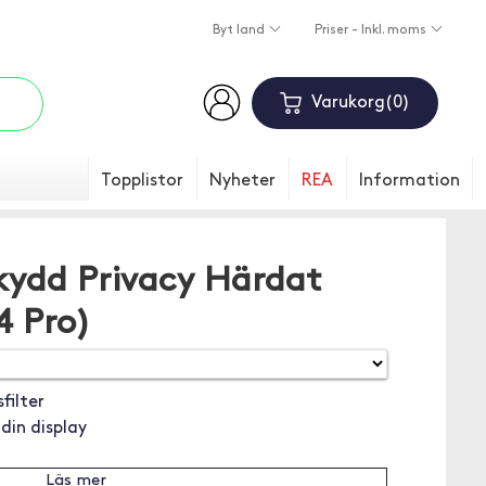
Byt land
Priser - Inkl. moms
Varukorg
0
Topplistor
Nyheter
REA
Information
kydd Privacy Härdat
4 Pro)
filter
din display
Läs mer