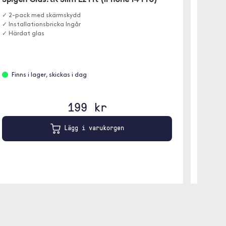
Spigen Glas.tR Slim Ez Fit (iPhone 14 Pro)
✓ 2-pack med skärmskydd
✓ Installationsbricka Ingår
✓ Härdat glas
Finns
Finns i lager, skickas i dag
199 kr
Lägg i varukorgen