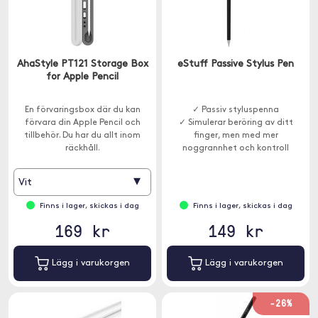
AhaStyle PT121 Storage Box
eStuff Passive Stylus Pen
for Apple Pencil
En förvaringsbox där du kan
✓ Passiv styluspenna
förvara din Apple Pencil och
✓ Simulerar beröring av ditt
tillbehör. Du har du allt inom
finger, men med mer
räckhåll.
noggrannhet och kontroll
▾
Vit
Finns i lager, skickas i dag
Finns i lager, skickas i dag
169 kr
149 kr
Lägg i varukorgen
Lägg i varukorgen
-26%