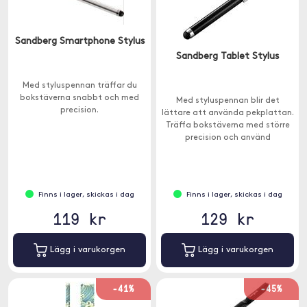
Sandberg Smartphone Stylus
Sandberg Tablet Stylus
Med styluspennan träffar du
bokstäverna snabbt och med
Med styluspennan blir det
precision.
lättare att använda pekplattan.
Träffa bokstäverna med större
precision och använd
pekplattan för att rita och
skriva meddelanden för hand.
Finns i lager, skickas i dag
Finns i lager, skickas i dag
119 kr
129 kr
Lägg i varukorgen
Lägg i varukorgen
-41%
-45%