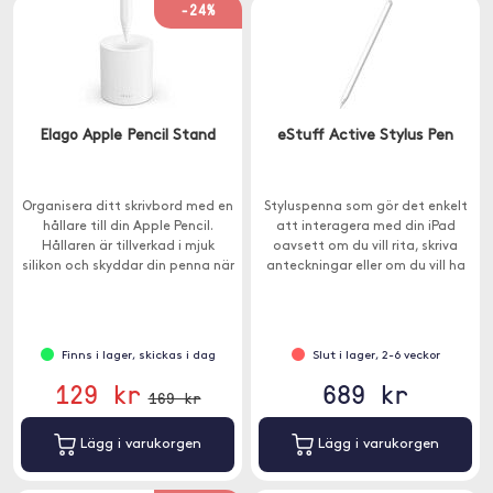
-24%
Elago Apple Pencil Stand
eStuff Active Stylus Pen
Organisera ditt skrivbord med en
Styluspenna som gör det enkelt
hållare till din Apple Pencil.
att interagera med din iPad
Hållaren är tillverkad i mjuk
oavsett om du vill rita, skriva
silikon och skyddar din penna när
anteckningar eller om du vill ha
den inte används.
ett precisionsinstrument för
fotoredigering.
Finns i lager, skickas i dag
Slut i lager, 2-6 veckor
129 kr
689 kr
169 kr
Lägg i varukorgen
Lägg i varukorgen