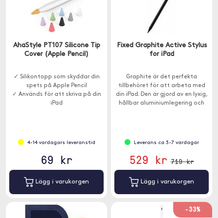
AhaStyle PT107 Silicone Tip
Fixed Graphite Active Stylus
Cover (Apple Pencil)
for iPad
✓ Silikontopp som skyddar din
Graphite är det perfekta
spets på Apple Pencil
tillbehöret för att arbeta med
✓ Används för att skriva på din
din iPad. Den är gjord av en lyxig,
iPad
hållbar aluminiumlegering och
har en rad användbara
funktioner.
4-14 vardagars leveranstid
Leverans ca 3-7 vardagar
69 kr
529 kr
719 kr
Lägg i varukorgen
Lägg i varukorgen
-33%