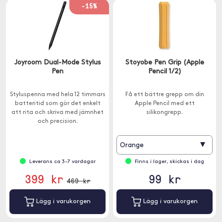
-15%
Joyroom Dual-Mode Stylus
Stoyobe Pen Grip (Apple
Pen
Pencil 1/2)
Styluspenna med hela 12 timmars
Få ett bättre grepp om din
batteritid som gör det enkelt
Apple Pencil med ett
att rita och skriva med jämnhet
silikongrepp.
och precision.
▾
Orange
Leverans ca 3-7 vardagar
Finns i lager, skickas i dag
399 kr
99 kr
469 kr
Lägg i varukorgen
Lägg i varukorgen