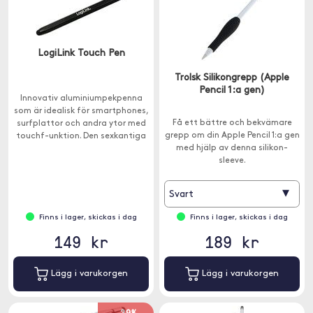
LogiLink Touch Pen
Trolsk Silikongrepp (Apple
Pencil 1:a gen)
Innovativ aluminiumpekpenna
som är idealisk för smartphones,
Få ett bättre och bekvämare
surfplattor och andra ytor med
grepp om din Apple Pencil 1:a gen
touchf-unktion. Den sexkantiga
med hjälp av denna silikon-
formen på pekpennan passar
sleeve.
perfekt i handen.
▾
Svart
Finns i lager, skickas i dag
Finns i lager, skickas i dag
149 kr
189 kr
Lägg i varukorgen
Lägg i varukorgen