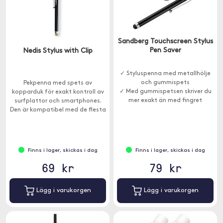
Sandberg Touchscreen Stylus
Pen Saver
Nedis Stylus with Clip
✓ Styluspenna med metallhölje
och gummispets
Pekpenna med spets av
✓ Med gummispetsen skriver du
kopparduk för exakt kontroll av
mer exakt än med fingret
surfplattor och smartphones.
Den är kompatibel med de flesta
kapacitiva pekskärmar och
förhindrar att skärmen täcks av
repor, fläckar och ränder.
Finns i lager, skickas i dag
Finns i lager, skickas i dag
69 kr
79 kr
Lägg i varukorgen
Lägg i varukorgen