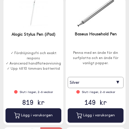
Baseus Household Pen
Alogic Stylus Pen (iPad)
Penna med en ände för din
✓ Fördröjningsfri och exakt
surfplatta och en ände för
respons
vanligt papper.
✓ Avancerad handflateavvisning
✓ Upp till 10 timmars batteritid
▾
Silver
Slut i lager, 2-6 veckor
Slut i lager, 2-6 veckor
819 kr
149 kr
Lägg i varukorgen
Lägg i varukorgen