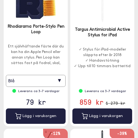
Rhodiarama Porte-Stylo Pen
Targus Antimicrobial Active
Loop
Stylus for iPad
Ett självhäftande fäste där du
✓ Stylus för iPad-modeller
kan ha din Apple Pencil eller
släppta efter år 2018
annan stylus. Pen Loop kan
✓ Handavstötning
sättas fast på fodral, skal,
✓ Upp till 10 timmars batteritid
surfplattor och mycket mer.
▾
Blå
Leverans ca 3-7 vardagar
Leverans ca 3-7 vardagar
79 kr
859 kr
1 279 kr
Lägg i varukorgen
Lägg i varukorgen
-12%
-39%