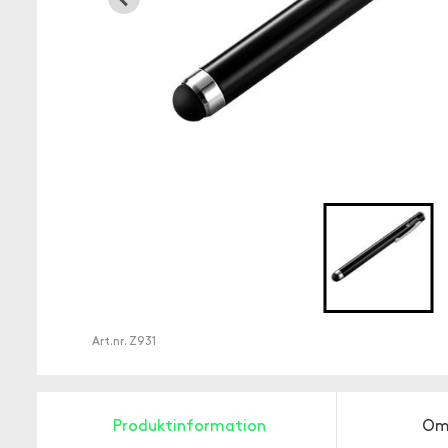
Art.nr.
Z931
Produktinformation
Om