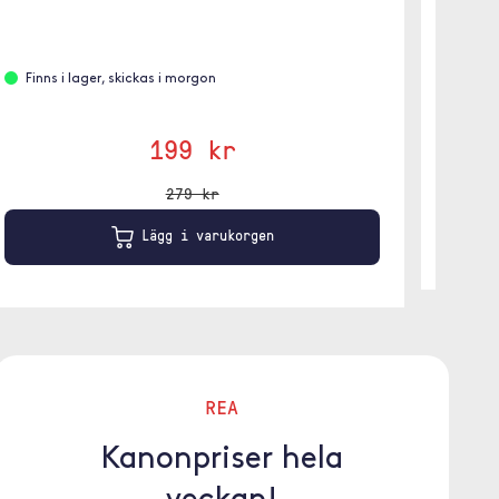
en penn
Leve
Finns i lager, skickas i morgon
199 kr
279 kr
Lägg i varukorgen
REA
Kanonpriser hela