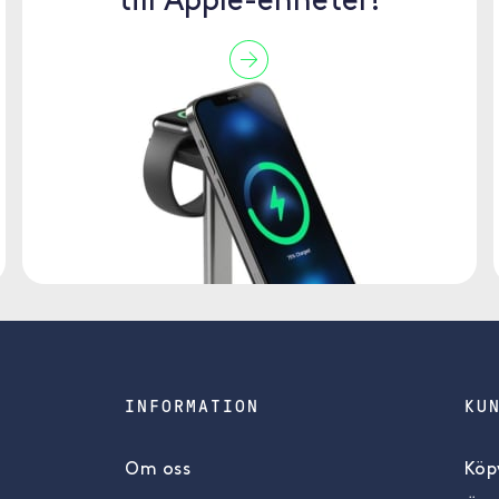
till Apple-enheter!
INFORMATION
KU
Om oss
Köpv