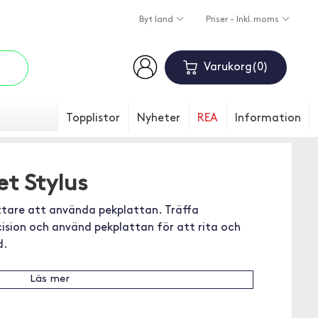
Byt land
Priser - Inkl. moms
Varukorg
0
Topplistor
Nyheter
REA
Information
t Stylus
ättare att använda pekplattan. Träffa
ision och använd pekplattan för att rita och
d.
Läs mer