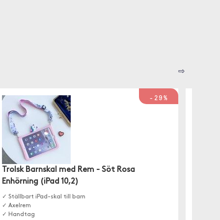
⇨
-29%
Trolsk Barnskal med Rem - Söt Rosa
eStuff
Enhörning (iPad 10,2)
Ett skyd
som är b
✓ Ställbart iPad-skal till barn
en hand
✓ Axelrem
att enke
✓ Handtag