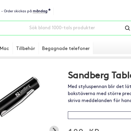
*
u - Order skickas på
måndag
Mac
Tillbehör
Begagnade telefoner
Sandberg Table
Med styluspennan blir det l
bokstäverna med större prec
skriva meddelanden för han