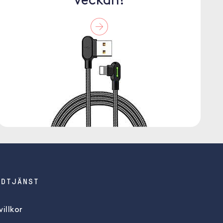
veckan!
NDTJÄNST
illkor