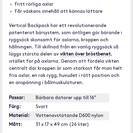
Fritt rörliga axlar
Får väskans innehåll att kännas lättare
Vertical Backpack har ett revolutionerande
patenterat bärsystem, som äntligen gör bärande i
ryggsäck skonsamt för axlarna, kroppen och
hållningen. Till skillnad från en vanlig ryggsäck så
läggs största delen av
vikten över bröstbenet
,
istället för på axlarna. Genom att fördela vikten
centralt där kroppen är som starkast får man helt
fria axlar, en rak rygg, huvudet i rätt position och
en anspänning i bålmuskulaturen.
Passar:
Bärbara datorer upp till 16"
Färg:
Svart
Material:
Vattenavstötande D600 nylon
Mått:
31 x 17 x 49 cm (26 liter)