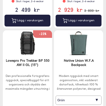
Slut i lager, 2-6 veckor
Slut i lager, 2-6 veckor
2 499 kr
2 929 kr
3 899 kr
Lägg i varukorgen
Lägg i varukorgen
-23%
Lowepro Pro Trekker BP 550
Native Union W.F.A
AW II GL (15")
Backpack
Den professionelle fotografens
Modern ryggsäck med smart
ryggsäck, specialbyggd för att
organisation, inkl. vadderat
organisera och skydda den
datorfack, tillverkad i 100 %
maximala mängden utrustning i
återvunnen polyester, designad
en 2-delad handbagagedesign.
med den digitala livsstilen i
åtanke.
▾
Grön