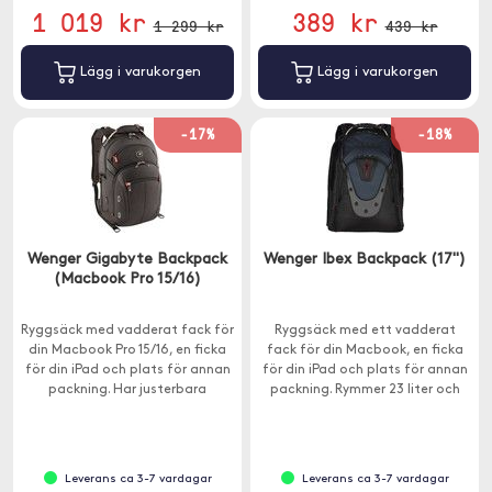
1 019 kr
389 kr
1 299 kr
439 kr
Lägg i varukorgen
Lägg i varukorgen
-17%
-18%
Wenger Gigabyte Backpack
Wenger Ibex Backpack (17")
(Macbook Pro 15/16)
Ryggsäck med vadderat fack för
Ryggsäck med ett vadderat
din Macbook Pro 15/16, en ficka
fack för din Macbook, en ficka
för din iPad och plats för annan
för din iPad och plats för annan
packning. Har justerbara
packning. Rymmer 23 liter och
axelremmar och rymmer 17 liter.
har justerbara axelremmar.
Leverans ca 3-7 vardagar
Leverans ca 3-7 vardagar