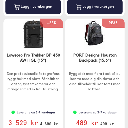
Lägg i varukorgen
Lägg i varukorgen
-25%
REA!
Lowepro Pro Trekker BP 450
PORT Designs Houston
AW II GL (15")
Backpack (15,6")
Den professionelle fotografens
Ryggsäck med flera fack så du
ryggsäck med plats för bärbar
kan ta med dig din dator och
dator, systemkameror och
dina tillbehör till kontoret med
mängder med extrautrustning.
lätthet.
Leverans ca 3-7 vardagar
Leverans ca 3-7 vardagar
3 529 kr
489 kr
4 699 kr
499 kr