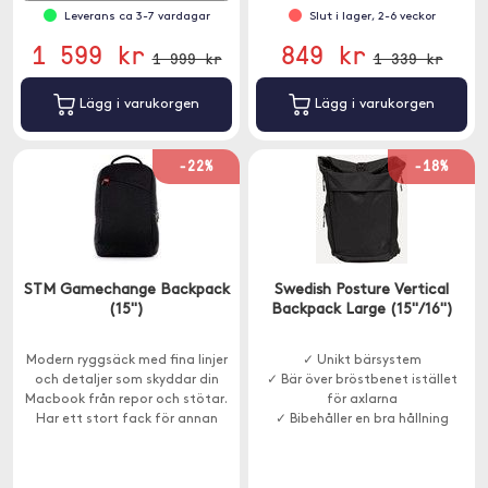
Leverans ca 3-7 vardagar
Slut i lager, 2-6 veckor
1 599 kr
849 kr
1 999 kr
1 339 kr
Lägg i varukorgen
Lägg i varukorgen
-22%
-18%
STM Gamechange Backpack
Swedish Posture Vertical
(15")
Backpack Large (15"/16")
Modern ryggsäck med fina linjer
✓ Unikt bärsystem
och detaljer som skyddar din
✓ Bär över bröstbenet istället
Macbook från repor och stötar.
för axlarna
Har ett stort fack för annan
✓ Bibehåller en bra hållning
packning och ett smidigt
ytterfack för dina mindre
föremål.