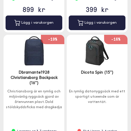
899 kr
399 kr
Lägg i varukorgen
Lägg i varukorgen
-19%
-16%
Dbramante1928
Dicota Spin (15")
Christiansborg Backpack
(16")
Christiansborg är en rymlig och
En rymlig datorryggsäck med ett
miljövänlig ryggsäck gjord av
sportigt utseende som är
återvunnen plast. Dold
vattentät.
stöldskyddsficka med dragkedja
bak.