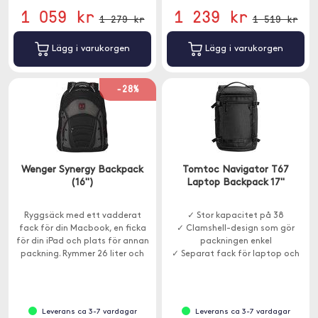
1 059 kr
1 239 kr
1 279 kr
1 519 kr
Lägg i varukorgen
Lägg i varukorgen
-28%
Wenger Synergy Backpack
Tomtoc Navigator T67
(16")
Laptop Backpack 17"
Ryggsäck med ett vadderat
✓ Stor kapacitet på 38
fack för din Macbook, en ficka
✓ Clamshell-design som gör
för din iPad och plats för annan
packningen enkel
packning. Rymmer 26 liter och
✓ Separat fack för laptop och
har justerbara axelremmar.
surfplatta
Leverans ca 3-7 vardagar
Leverans ca 3-7 vardagar