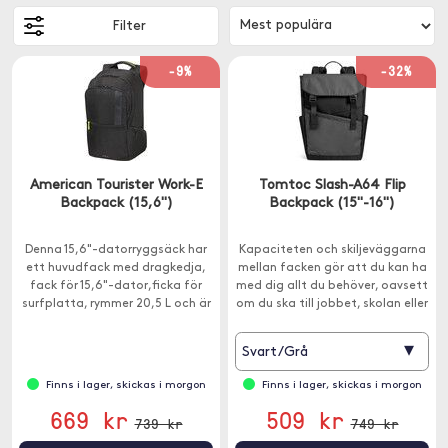
Filter
-9%
-32%
American Tourister Work-E
Tomtoc Slash-A64 Flip
Backpack (15,6")
Backpack (15"-16")
Denna 15,6"-datorryggsäck har
Kapaciteten och skiljeväggarna
ett huvudfack med dragkedja,
mellan facken gör att du kan ha
fack för 15,6"-dator,ficka för
med dig allt du behöver, oavsett
surfplatta, rymmer 20,5 L och är
om du ska till jobbet, skolan eller
tillverkad av 100% rPet-
pendla.
polyester.
▾
Svart/Grå
Finns i lager, skickas i morgon
Finns i lager, skickas i morgon
669 kr
509 kr
739 kr
749 kr