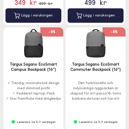
349 kr
499 kr
499 kr
Lägg i varukorgen
Lägg i varukorgen
-9%
-6%
Targus Sagano EcoSmart
Targus Sagano EcoSmart
Campus Backpack (16")
Commuter Backpack (16")
✓ Trendig, minimalistisk design
Den funktionella och
med slimmad profil
miljövänliga ryggsäcken är
✓ Vadderat laptop-fack
skapad för att passa 16-tums
✓ Stor framficka med dragkedja
bärbara datorer och har ett
vadderat laptop-fack och en
stor framficka med dragkedja
för enkel åtkomst.
Leverans ca 3-7 vardagar
Leverans ca 3-7 vardagar