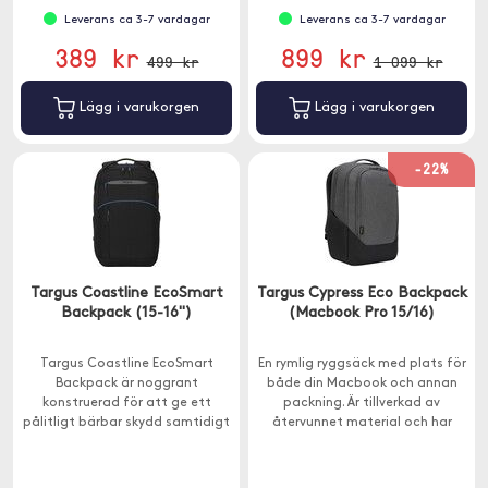
Leverans ca 3-7 vardagar
Leverans ca 3-7 vardagar
389 kr
899 kr
499 kr
1 099 kr
Lägg i varukorgen
Lägg i varukorgen
-22%
Targus Coastline EcoSmart
Targus Cypress Eco Backpack
Backpack (15-16")
(Macbook Pro 15/16)
Targus Coastline EcoSmart
En rymlig ryggsäck med plats för
Backpack är noggrant
både din Macbook och annan
konstruerad för att ge ett
packning. Är tillverkad av
pålitligt bärbar skydd samtidigt
återvunnet material och har
som den visar upp en hållbar
vadderade axelremmar för bra
design.
komfort.