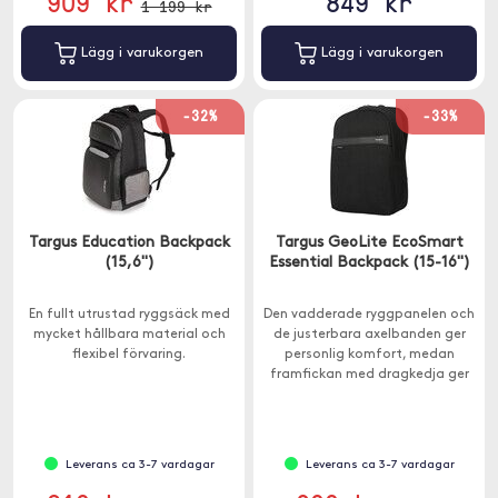
909 kr
849 kr
1 199 kr
Lägg i varukorgen
Lägg i varukorgen
-32%
-33%
Targus Education Backpack
Targus GeoLite EcoSmart
(15,6")
Essential Backpack (15-16")
En fullt utrustad ryggsäck med
Den vadderade ryggpanelen och
mycket hållbara material och
de justerbara axelbanden ger
flexibel förvaring.
personlig komfort, medan
framfickan med dragkedja ger
enkel åtkomst.
Leverans ca 3-7 vardagar
Leverans ca 3-7 vardagar