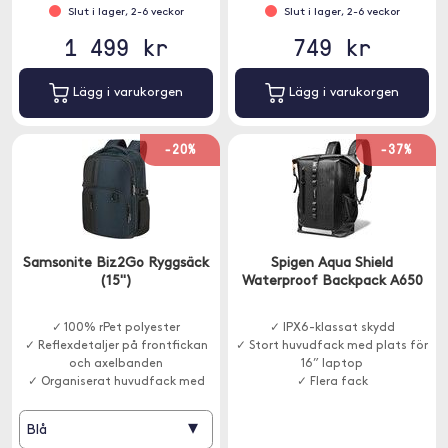
Slut i lager, 2-6 veckor
Slut i lager, 2-6 veckor
1 499 kr
749 kr
Lägg i varukorgen
Lägg i varukorgen
-20%
-37%
Samsonite Biz2Go Ryggsäck
Spigen Aqua Shield
(15")
Waterproof Backpack A650
✓ 100% rPet polyester
✓ IPX6-klassat skydd
✓ Reflexdetaljer på frontfickan
✓ Stort huvudfack med plats för
och axelbanden
16” laptop
✓ Organiserat huvudfack med
✓ Flera fack
dokumenthållare
▾
Blå