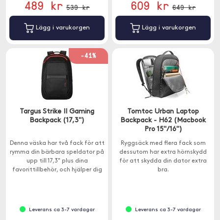
489 kr
609 kr
539 kr
649 kr
Lägg i varukorgen
Lägg i varukorgen
-41%
Targus Strike II Gaming
Tomtoc Urban Laptop
Backpack (17,3")
Backpack - H62 (Macbook
Pro 15"/16")
Denna väska har två fack för att
Ryggsäck med flera fack som
rymma din bärbara speldator på
dessutom har extra hörnskydd
upp till 17,3" plus dina
för att skydda din dator extra
favorittillbehör, och hjälper dig
bra.
att hålla dig organiserad.
Leverans ca 3-7 vardagar
Leverans ca 3-7 vardagar