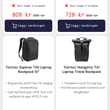
Slut i lager, 2-6 veckor
Slut i lager, 2-6 veckor
809 kr
729 kr
999 kr
899 kr
Lägg i varukorgen
Lägg i varukorgen
Tomtoc Explorer T60 Laptop
Tomtoc Navigator T61
Backpack 16"
Laptop Travel Backpack
✓ Kapacitet på 15 liter för daglig
✓ Vadderat fack för laptop
användning
✓ Vattenavvisande material och
✓ Laptopfack upp till 16 tum och
dragkedjor
surfplatta upp till 12,9 tum
✓ Vadderat skydd med
stötdämpande konstruktion