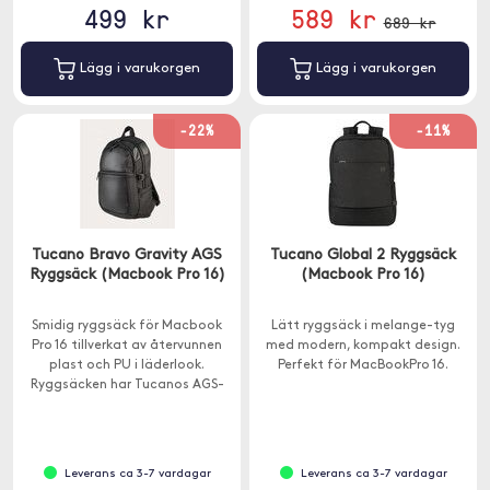
499 kr
589 kr
689 kr
Lägg i varukorgen
Lägg i varukorgen
-22%
-11%
Tucano Bravo Gravity AGS
Tucano Global 2 Ryggsäck
Ryggsäck (Macbook Pro 16)
(Macbook Pro 16)
Smidig ryggsäck för Macbook
Lätt ryggsäck i melange-tyg
Pro 16 tillverkat av återvunnen
med modern, kompakt design.
plast och PU i läderlook.
Perfekt för MacBookPro 16.
Ryggsäcken har Tucanos AGS-
system, ett axelbandsystem
utformat för att minska
belastningen på dina axlar och
rygg.
Leverans ca 3-7 vardagar
Leverans ca 3-7 vardagar