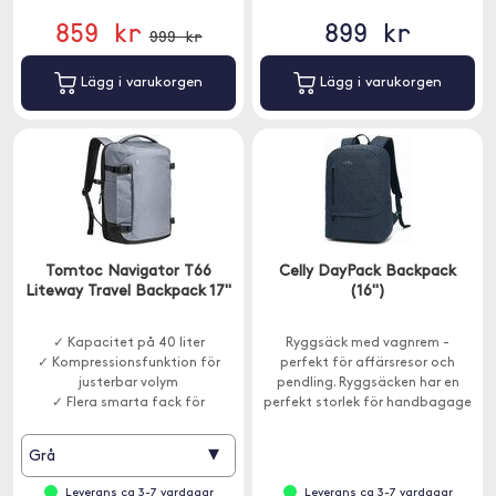
859 kr
899 kr
999 kr
Lägg i varukorgen
Lägg i varukorgen
Tomtoc Navigator T66
Celly DayPack Backpack
Liteway Travel Backpack 17"
(16")
✓ Kapacitet på 40 liter
Ryggsäck med vagnrem -
✓ Kompressionsfunktion för
perfekt för affärsresor och
justerbar volym
pendling. Ryggsäcken har en
✓ Flera smarta fack för
perfekt storlek för handbagage
organiserad packning
på flyget.
▾
Grå
Leverans ca 3-7 vardagar
Leverans ca 3-7 vardagar