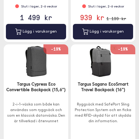
Slut i lager, 2-6 veckor
Slut i lager, 2-6 veckor
1 499 kr
939 kr
1 199 kr
Lägg i varukorgen
Lägg i varukorgen
-19%
-19%
Targus Cypress Eco
Targus Sagano EcoSmart
Convertible Backpack (15,6")
Travel Backpack (16")
2-i-1-väska som både kan
Ryggsäck med SafePort Sling
användas som ryggsäck och
Protection System och en ficka
som en klassisk datorväska. Den
med RFID-skydd för att skydda
är tillverkad i återvunnet
din information.
material från PET-flaskor och
rymmer 19 liter.