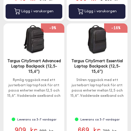
Lägg i varukorgen
Lägg i varukorgen
-9%
-16%
Targus CitySmart Advanced
Targus CitySmart Essential
Laptop Backpack (12,5-
Laptop Backpack (12,5-
15,6")
15,6")
Rymlig ryggsäck med ett
Stilren ryggsäck med ett
justerbart laptopfack för att
justerbart laptopfack för att
passa enheter mellan 12,5 och
passa enheter mellan 12,5 och
15,6". Vadderade axelband och
15,6". Vadderade axelband och
ventilerad ryggstoppning
ventilerad ryggstoppning
säkerställer komfort även när du
säkerställer komfort även när du
bär en tung last.
bär en tung last.
Leverans ca 3-7 vardagar
Leverans ca 3-7 vardagar
909 kr
669 kr
999 kr
799 kr