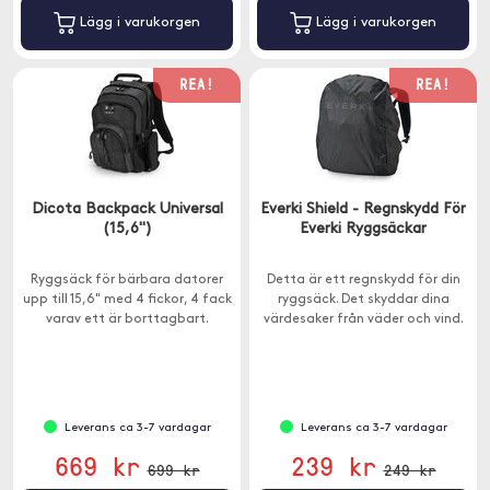
Lägg i varukorgen
Lägg i varukorgen
REA!
REA!
Dicota Backpack Universal
Everki Shield - Regnskydd För
(15,6")
Everki Ryggsäckar
Ryggsäck för bärbara datorer
Detta är ett regnskydd för din
upp till 15,6" med 4 fickor, 4 fack
ryggsäck. Det skyddar dina
varav ett är borttagbart.
värdesaker från väder och vind.
Leverans ca 3-7 vardagar
Leverans ca 3-7 vardagar
669 kr
239 kr
699 kr
249 kr