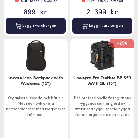
Slut i lager, 2-6 veckor
Slut i lager, 2-6 veckor
899 kr
2 399 kr
Lägg i varukorgen
Lägg i varukorgen
-25%
Incase Icon Backpack with
Lowepro Pro Trekker BP 350
Woolenex (15")
AW II GL (15")
Organisera, skydda och bär din
Den professionelle fotografens
MacBook och andra
ryggsäck som är gjord av
nödvändigheter med ryggsäcken
återvunna tyger, specialbyggd
från Icon.
för att organisera och skydda
maximal mängd utrustning i en
handbagagedesign.