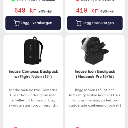
Leverans ca 3-7 vardagar
Slut i lager, 2-6 veckor
649 kr
419 kr
799 kr
499 kr
Lägg i varukorgen
Lägg i varukorgen
Incase Compass Backpack
Incase Icon Backpack
w/Flight Nylon (15")
(Macbook Pro 15/16)
Mindre men bättre. Compass
Ryggsäcken i tåligt och
Collection är designad med
lättviktigtsnylon har flera fack
enkelhet i åtanke och bär,
för organisation, justerbara
skyddar samt organiserar din
vadderade axelremmar och ett
MacBook och andra
separat fack för din iPad.
väsentligheter.