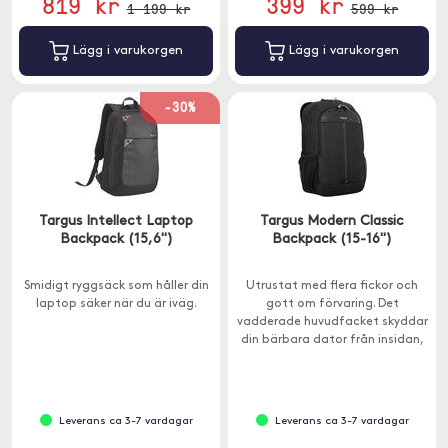
819 kr
399 kr
1 199 kr
599 kr
Lägg i varukorgen
Lägg i varukorgen
-30%
Targus Intellect Laptop
Targus Modern Classic
Backpack (15,6")
Backpack (15-16'')
Smidigt ryggsäck som håller din
Utrustat med flera fickor och
laptop säker när du är iväg.
gott om förvaring. Det
vadderade huvudfacket skyddar
din bärbara dator från insidan,
medan låsbara dragkedjor
hjälper till att hålla din
utrustning säker från utsidan.
Leverans ca 3-7 vardagar
Leverans ca 3-7 vardagar