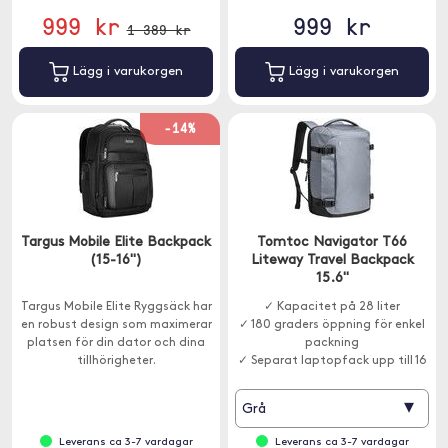
999 kr
999 kr
1 389 kr
Lägg i varukorgen
Lägg i varukorgen
-14%
Targus Mobile Elite Backpack
Tomtoc Navigator T66
(15-16")
Liteway Travel Backpack
15.6"
Targus Mobile Elite Ryggsäck har
✓ Kapacitet på 28 liter
en robust design som maximerar
✓ 180 graders öppning för enkel
platsen för din dator och dina
packning
tillhörigheter.
✓ Separat laptopfack upp till 16
tum
▾
Grå
Leverans ca 3-7 vardagar
Leverans ca 3-7 vardagar