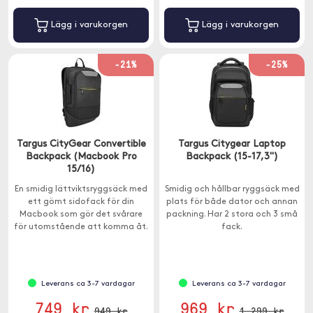
Lägg i varukorgen
Lägg i varukorgen
-21%
-25%
Targus CityGear Convertible
Targus Citygear Laptop
Backpack (Macbook Pro
Backpack (15-17,3")
15/16)
En smidig lättviktsryggsäck med
Smidig och hållbar ryggsäck med
ett gömt sidofack för din
plats för både dator och annan
Macbook som gör det svårare
packning. Har 2 stora och 3 små
för utomstående att komma åt.
fack.
Leverans ca 3-7 vardagar
Leverans ca 3-7 vardagar
749 kr
969 kr
949 kr
1 299 kr