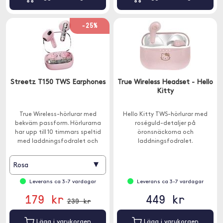
-25%
Streetz T150 TWS Earphones
True Wireless Headset - Hello
Kitty
True Wireless-hörlurar med
Hello Kitty TWS-hörlurar med
bekväm passform. Hörlurarna
roséguld-detaljer på
har upp till 10 timmars speltid
öronsnäckorna och
med laddningsfodralet och
laddningsfodralet.
Bluetooth 5.2 ger en stabil
anslutning.
▾
Rosa
Leverans ca 3-7 vardagar
Leverans ca 3-7 vardagar
179 kr
449 kr
239 kr
Lägg i varukorgen
Lägg i varukorgen