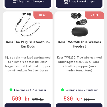
Lägg i varukorgen
Lägg i varukorgen
REA!
-10%
Koss The Plug Bluetooth In-
Koss TWS250i True Wireless
Ear Buds
Headset
Njut av din musik på språng med
Koss TWS250i True Wireless med
6+ timmars batteritid. Exakt
laddningsfodral, USB-C-kabel
högkvalitativt ljud med proppar
och silikonproppar (små,
av minneskum för överlägsen
medelstora, stora).
komfort och ljudisolering.
Leverans ca 3-7 vardagar
Leverans ca 3-7 vardagar
569 kr
539 kr
579 kr
599 kr