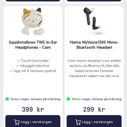
Squishmallows TWS In-Ear
Hama MyVoice1300 Mono-
Headphones - Cam
Bluetooth Headset
✓ Touch-kontroller
Litet mono-headset som enkelt
✓ Inbyggd mikrofon
ansluts via Bluetooth. Den lilla
✓ Upp till 4 timmars speltid
laddstationen förvarar
headsetet säkert när det inte
används och ser till att du alltid
har fulladdat batteri.
Finns i lager, skickas på måndag
Finns i lager, skickas på måndag
399 kr
299 kr
Lägg i varukorgen
Lägg i varukorgen