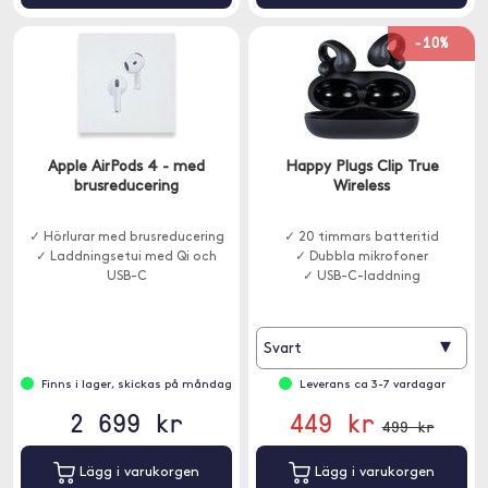
-10%
Apple AirPods 4 - med
Happy Plugs Clip True
brusreducering
Wireless
✓ Hörlurar med brusreducering
✓ 20 timmars batteritid
✓ Laddningsetui med Qi och
✓ Dubbla mikrofoner
USB-C
✓ USB-C-laddning
▾
Svart
Finns i lager, skickas på måndag
Leverans ca 3-7 vardagar
2 699 kr
449 kr
499 kr
Lägg i varukorgen
Lägg i varukorgen