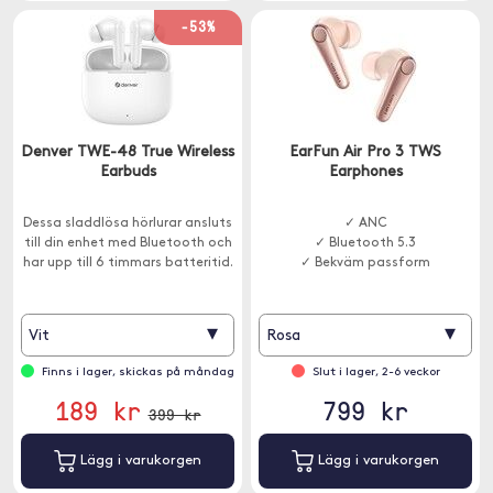
-53%
Denver TWE-48 True Wireless
EarFun Air Pro 3 TWS
Earbuds
Earphones
Dessa sladdlösa hörlurar ansluts
✓ ANC
till din enhet med Bluetooth och
✓ Bluetooth 5.3
har upp till 6 timmars batteritid.
✓ Bekväm passform
▾
▾
Vit
Rosa
Finns i lager, skickas på måndag
Slut i lager, 2-6 veckor
189 kr
799 kr
399 kr
Lägg i varukorgen
Lägg i varukorgen