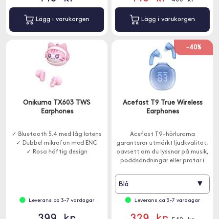
Lägg i varukorgen
Lägg i varukorgen
-40%
Onikuma TX603 TWS
Acefast T9 True Wireless
Earphones
Earphones
✓ Bluetooth 5.4 med låg latens
Acefast T9-hörlurarna
✓ Dubbel mikrofon med ENC
garanterar utmärkt ljudkvalitet,
✓ Rosa häftig design
oavsett om du lyssnar på musik,
poddsändningar eller pratar i
telefon.
▾
Blå
Leverans ca 3-7 vardagar
Leverans ca 3-7 vardagar
399 kr
329 kr