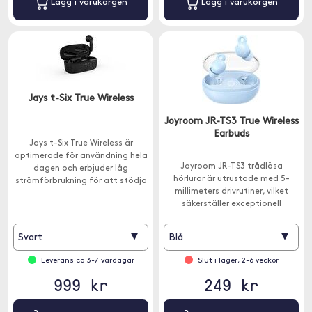
Lägg i varukorgen
Lägg i varukorgen
Jays t-Six True Wireless
Joyroom JR-TS3 True Wireless
Earbuds
Jays t-Six True Wireless är
optimerade för användning hela
Joyroom JR-TS3 trådlösa
dagen och erbjuder låg
hörlurar är utrustade med 5-
strömförbrukning för att stödja
millimeters drivrutiner, vilket
din lyssningsupplevelse när du
säkerställer exceptionell
behöver det som mest. Ansluts
ljudkvalitet.
via Bluetooth.
▾
▾
Svart
Blå
Leverans ca 3-7 vardagar
Slut i lager, 2-6 veckor
999 kr
249 kr