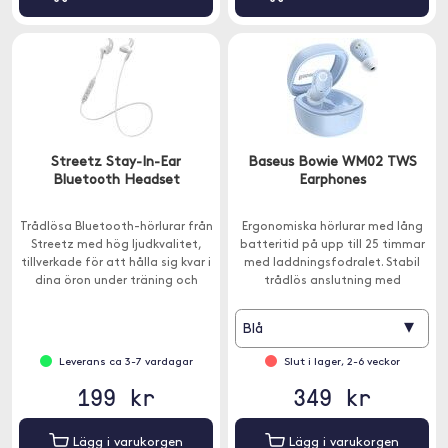
Streetz Stay-In-Ear
Baseus Bowie WM02 TWS
Bluetooth Headset
Earphones
Trådlösa Bluetooth-hörlurar från
Ergonomiska hörlurar med lång
Streetz med hög ljudkvalitet,
batteritid på upp till 25 timmar
tillverkade för att hålla sig kvar i
med laddningsfodralet. Stabil
dina öron under träning och
trådlös anslutning med
andra intensiva aktiviteter.
Bluetooth 5.3.
▾
Blå
Leverans ca 3-7 vardagar
Slut i lager, 2-6 veckor
199 kr
349 kr
Lägg i varukorgen
Lägg i varukorgen