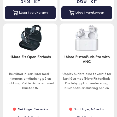
549 kr
669 kr
Lägg i varukorgen
Lägg i varukorgen
1More Fit Open Earbuds
1More PistonBuds Pro with
ANC
Bekväma in-ear-lurar med 11
Upplev hur bra dina favoritlåtar
timmars användning på en
kan låta med 1More PistonBuds
laddning. Vattentäta och med
Pro. Inbyggd brusreducering,
bluetooth.
bluetooth-anslutning och en
bekväm design.
Slut i lager, 2-6 veckor
Slut i lager, 2-6 veckor