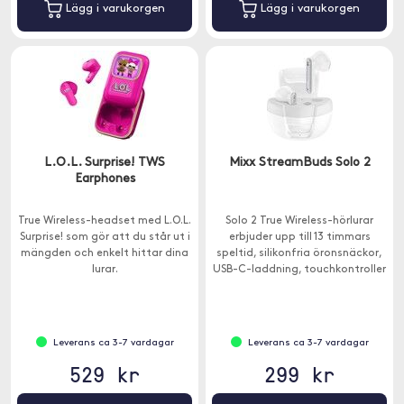
Lägg i varukorgen
Lägg i varukorgen
L.O.L. Surprise! TWS
Mixx StreamBuds Solo 2
Earphones
True Wireless-headset med L.O.L.
Solo 2 True Wireless-hörlurar
Surprise! som gör att du står ut i
erbjuder upp till 13 timmars
mängden och enkelt hittar dina
speltid, silikonfria öronsnäckor,
lurar.
USB-C-laddning, touchkontroller
och är kompatibel med Google
och Siri Assistent.
Leverans ca 3-7 vardagar
Leverans ca 3-7 vardagar
529 kr
299 kr