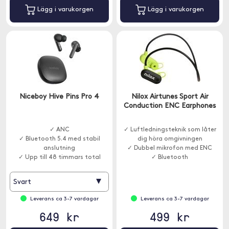
Lägg i varukorgen
Lägg i varukorgen
Niceboy Hive Pins Pro 4
Nilox Airtunes Sport Air
Conduction ENC Earphones
✓ ANC
✓ Luftledningsteknik som låter
✓ Bluetooth 5.4 med stabil
dig höra omgivningen
anslutning
✓ Dubbel mikrofon med ENC
✓ Upp till 48 timmars total
✓ Bluetooth
speltid
▾
Svart
Leverans ca 3-7 vardagar
Leverans ca 3-7 vardagar
649 kr
499 kr