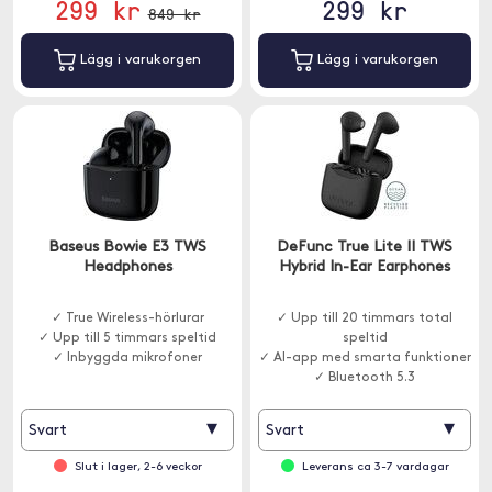
299 kr
299 kr
849 kr
Lägg i varukorgen
Lägg i varukorgen
Baseus Bowie E3 TWS
DeFunc True Lite II TWS
Headphones
Hybrid In-Ear Earphones
✓ True Wireless-hörlurar
✓ Upp till 20 timmars total
✓ Upp till 5 timmars speltid
speltid
✓ Inbyggda mikrofoner
✓ AI-app med smarta funktioner
✓ Bluetooth 5.3
▾
▾
Svart
Svart
Slut i lager, 2-6 veckor
Leverans ca 3-7 vardagar