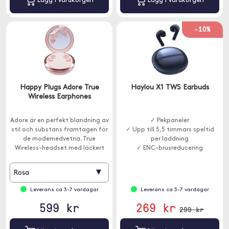
Lägg i varukorgen
Lägg i varukorgen
-10%
Happy Plugs Adore True
Haylou X1 TWS Earbuds
Wireless Earphones
Adore är en perfekt blandning av
✓ Pekpaneler
stil och substans framtagen för
✓ Upp till 5,5 timmars speltid
de modemedvetna. True
per laddning
Wireless-headset med läckert
✓ ENC-brusreducering
fodral.
▾
Rosa
Leverans ca 3-7 vardagar
Leverans ca 3-7 vardagar
599 kr
269 kr
299 kr