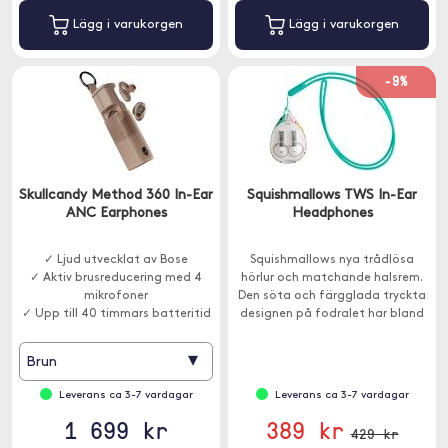
Lägg i varukorgen
Lägg i varukorgen
-9%
Skullcandy Method 360 In-Ear
Squishmallows TWS In-Ear
ANC Earphones
Headphones
✓ Ljud utvecklat av Bose
Squishmallows nya trådlösa
✓ Aktiv brusreducering med 4
hörlur och matchande halsrem.
mikrofoner
Den söta och färgglada tryckta
✓ Upp till 40 timmars batteritid
designen på fodralet har bland
annat favoriterna Cam the Cat,
Fifi the Fox.
▾
Brun
Leverans ca 3-7 vardagar
Leverans ca 3-7 vardagar
1 699 kr
389 kr
429 kr