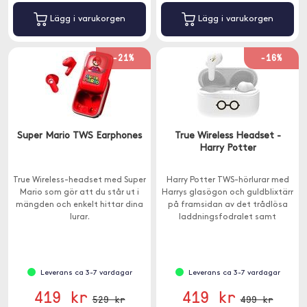
Lägg i varukorgen
Lägg i varukorgen
-21%
-16%
Super Mario TWS Earphones
True Wireless Headset -
Harry Potter
True Wireless-headset med Super
Harry Potter TWS-hörlurar med
Mario som gör att du står ut i
Harrys glasögon och guldblixtärr
mängden och enkelt hittar dina
på framsidan av det trådlösa
lurar.
laddningsfodralet samt
guldfolieärr på varje öronsnäcka.
Leverans ca 3-7 vardagar
Leverans ca 3-7 vardagar
419 kr
419 kr
529 kr
499 kr