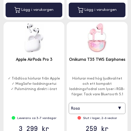
Lägg i varukorgen
Lägg i varukorgen
Apple AirPods Pro 3
Onikuma T35 TWS Earphones
✓ Trådlösa hörlurar från Apple
Hörlurar med hög ljudkvalitet
✓ MagSafe-laddningsetui
och ett kompakt
✓ Pulsmätning direkt i örat
laddningsfodral som lyser i RGB-
färger. Tack vare Bluetooth 5.1
kan du njuta av en snabb, stabil
anslutning.
▾
Rosa
Leverans ca 3-7 vardagar
Slut i lager, 2-6 veckor
3 299 kr
259 kr