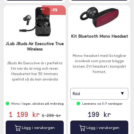
-8%
Kit Bluetooth Mono Headset
JLab JBuds Air Executive True
Wireless
Mono-headset med löstagbar
öronkrok som passar bägge
JBuds Air Executive är i perfekta
öronen. Ett headset i kompakt
för när du är iväg och reser.
format.
Headsetet har 30 timmars
speltid så du kan använda
headsetet oavsett om du är på
kontoret eller på en flygplats.
▾
Röd
Finns i lager, skickas på måndag
Leverans ca 3-7 vardagar
1 199 kr
199 kr
1 299 kr
Lägg i varukorgen
Lägg i varukorgen