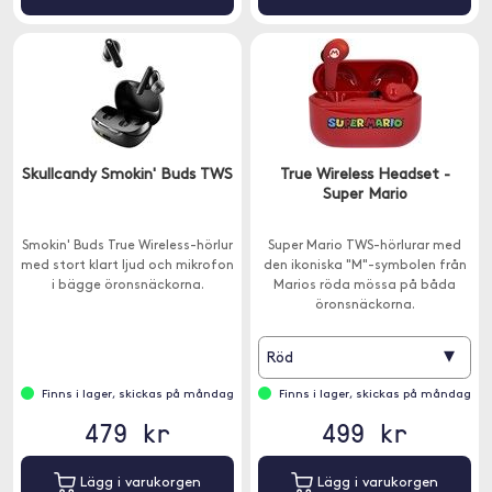
Skullcandy Smokin' Buds TWS
True Wireless Headset -
Super Mario
Smokin' Buds True Wireless-hörlur
Super Mario TWS-hörlurar med
med stort klart ljud och mikrofon
den ikoniska "M"-symbolen från
i bägge öronsnäckorna.
Marios röda mössa på båda
öronsnäckorna.
▾
Röd
Finns i lager, skickas på måndag
Finns i lager, skickas på måndag
479 kr
499 kr
Lägg i varukorgen
Lägg i varukorgen