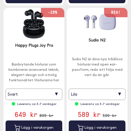
-28%
REA!
Sudio N2
Happy Plugs Joy Pro
Sudio N2 är dina nya trådlösa
Banbrytande hörlurar som
hörlurar med open ear-
kombinerar avancerad teknik,
passform, redo att följa med
elegant design och otrolig
vart du än går.
funktionalitet. Hörlurarna har
aktiv brusreducering och
inbyggd mikrofon.
▾
▾
Svart
Lila
Leverans ca 3-7 vardagar
Leverans ca 3-7 vardagar
649 kr
589 kr
899 kr
599 kr
Lägg i varukorgen
Lägg i varukorgen