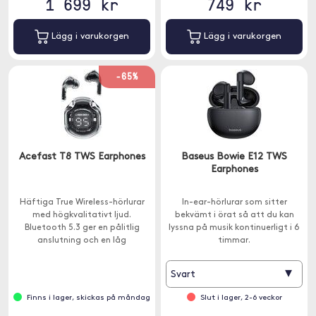
1 699 kr
749 kr
Lägg i varukorgen
Lägg i varukorgen
-65%
Acefast T8 TWS Earphones
Baseus Bowie E12 TWS
Earphones
Häftiga True Wireless-hörlurar
In-ear-hörlurar som sitter
med högkvalitativt ljud.
bekvämt i örat så att du kan
Bluetooth 5.3 ger en pålitlig
lyssna på musik kontinuerligt i 6
anslutning och en låg
timmar.
strömförbrukning. Dessutom har
hörlurarna IPX4-klassificering.
▾
Svart
Finns i lager, skickas på måndag
Slut i lager, 2-6 veckor