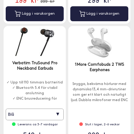
399 kr
Lägg i varukorgen
Lägg i varukorgen
Verbatim TruSound Pro
1More Comfobuds 2 TWS
Neckband Earbuds
Earphones
✓ Upp till 110 timmars batteritid
Snygga, bekväma hörlurar med
✓ Bluetooth 5.4 för stabil
dynamiska 13,4 mm-drivrutiner
anslutning
som ger ett klart och naturligt
✓ ENC brusreducering för
ljud. Dubbla mikrofoner med ENC
tydligare samtal
brusreducering gör att du kan
prata i telefon utan störningar
▾
Blå
från omgivningen.
Leverans ca 3-7 vardagar
Slut i lager, 2-6 veckor