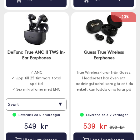
-23%
DeFunc True ANC II TWS In-
Guess True Wireless
Ear Earphones
Earphones
✓ ANC
True Wireless-lurar från Guess.
✓ Upp till 25 timmars total
Headsetet har även ett
speltid
laddningsfodral som gör att du
✓ Sex mikrofoner med ENC
enkelt kan ladda dina lurar på
språng.
▾
Svart
Leverans ca 3-7 vardagar
Leverans ca 3-7 vardagar
549 kr
539 kr
699 kr