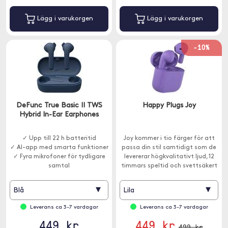
Lägg i varukorgen
Lägg i varukorgen
-10%
DeFunc True Basic II TWS
Happy Plugs Joy
Hybrid In-Ear Earphones
✓ Upp till 22 h batteritid
Joy kommer i tio färger för att
✓ AI-app med smarta funktioner
passa din stil samtidigt som de
✓ Fyra mikrofoner för tydligare
levererar högkvalitativt ljud, 12
samtal
timmars speltid och svettsäkert
skydd.
▾
▾
Blå
Lila
Leverans ca 3-7 vardagar
Leverans ca 3-7 vardagar
449 kr
449 kr
499 kr