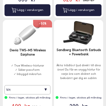
549 kr
Lägg i varukorgen
Lägg i varukorgen
-50%
Sandberg Bluetooth Earbuds
Devia TWS-M5 Wireless
+ Powerbank
Earphone
Äkta trådlöst ljud direkt till dina
✓ True Wireless-hörlurar
öron! Du får en snygg hörlur för
✓ Säker passform
varje öra som diskret och
✓ Inbyggd mikrofon
bekvämt ger dig en sublim
ljudkvalitet. Laddningsfodralet
har även en inbyggd powerbank
▾
Vit
för laddning av en smartphone
exempelvis.
Finns i lager, skickas på måndag
Finns i lager, skickas på måndag
199 kr
299 kr