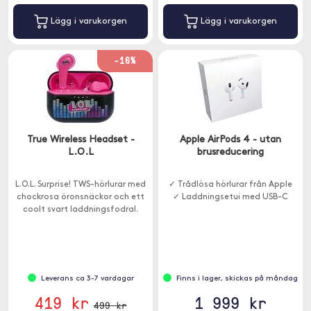
Lägg i varukorgen
Lägg i varukorgen
-16%
True Wireless Headset -
Apple AirPods 4 - utan
L.O.L
brusreducering
L.O.L. Surprise! TWS-hörlurar med
✓ Trådlösa hörlurar från Apple
chockrosa öronsnäckor och ett
✓ Laddningsetui med USB-C
coolt svart laddningsfodral.
Leverans ca 3-7 vardagar
Finns i lager, skickas på måndag
419 kr
1 999 kr
499 kr