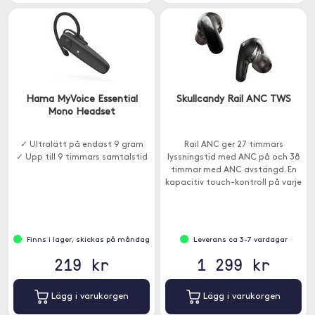
Hama MyVoice Essential
Skullcandy Rail ANC TWS
Mono Headset
✓ Ultralätt på endast 9 gram
Rail ANC ger 27 timmars
✓ Upp till 9 timmars samtalstid
lyssningstid med ANC på och 38
timmar med ANC avstängd. En
kapacitiv touch-kontroll på varje
öronsnäcka gör justeringar
enkla.
Finns i lager, skickas på måndag
Leverans ca 3-7 vardagar
219 kr
1 299 kr
Lägg i varukorgen
Lägg i varukorgen