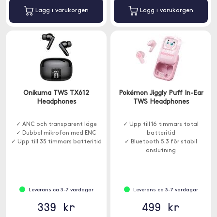
Lägg i varukorgen
Lägg i varukorgen
Onikuma TWS TX612
Pokémon Jiggly Puff In-Ear
Headphones
TWS Headphones
✓ ANC och transparent läge
✓ Upp till 16 timmars total
✓ Dubbel mikrofon med ENC
batteritid
✓ Upp till 35 timmars batteritid
✓ Bluetooth 5.3 för stabil
anslutning
✓ LED-display för tydlig
statusvisning
Leverans ca 3-7 vardagar
Leverans ca 3-7 vardagar
339 kr
499 kr