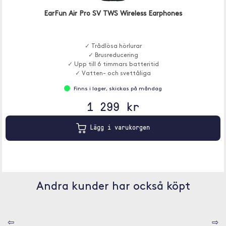
EarFun Air Pro SV TWS Wireless Earphones
✓ Trådlösa hörlurar
✓ Brusreducering
✓ Upp till 6 timmars batteritid
✓ Vatten- och svettåliga
Finns i lager, skickas på måndag
1 299 kr
Lägg i varukorgen
Andra kunder har också köpt
⇦
⇨