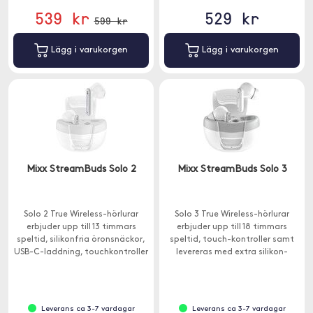
539 kr
529 kr
599 kr
Lägg i varukorgen
Lägg i varukorgen
Mixx StreamBuds Solo 2
Mixx StreamBuds Solo 3
Solo 2 True Wireless-hörlurar
Solo 3 True Wireless-hörlurar
erbjuder upp till 13 timmars
erbjuder upp till 18 timmars
speltid, silikonfria öronsnäckor,
speltid, touch-kontroller samt
USB-C-laddning, touchkontroller
levereras med extra silikon-
och är kompatibel med Google
öronkuddar för personlig
och Siri Assistent.
passform.
Leverans ca 3-7 vardagar
Leverans ca 3-7 vardagar