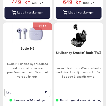
449 kr
649 kr
499 kr
899 kr
Lägg i varukorgen
Lägg i varukorgen
REA!
Sudio N2
Skullcandy Smokin' Buds TWS
Sudio N2 är dina nya trådlösa
hörlurar med open ear-
Smokin' Buds True Wireless-hörlur
passform, redo att följa med
med stort klart ljud och mikrofon
vart du än går.
i bägge öronsnäckorna.
▾
Lila
Leverans ca 3-7 vardagar
Finns i lager, skickas på måndag