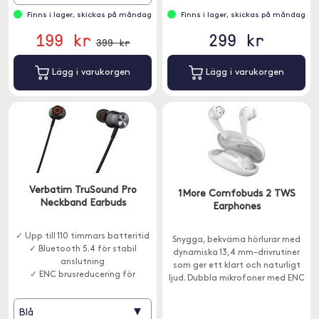
exempelvis.
Finns i lager, skickas på måndag
Finns i lager, skickas på måndag
199 kr
299 kr
399 kr
Lägg i varukorgen
Lägg i varukorgen
Verbatim TruSound Pro
1More Comfobuds 2 TWS
Neckband Earbuds
Earphones
✓ Upp till 110 timmars batteritid
Snygga, bekväma hörlurar med
✓ Bluetooth 5.4 för stabil
dynamiska 13,4 mm-drivrutiner
anslutning
som ger ett klart och naturligt
✓ ENC brusreducering för
ljud. Dubbla mikrofoner med ENC
tydligare samtal
brusreducering gör att du kan
prata i telefon utan störningar
▾
Blå
från omgivningen.