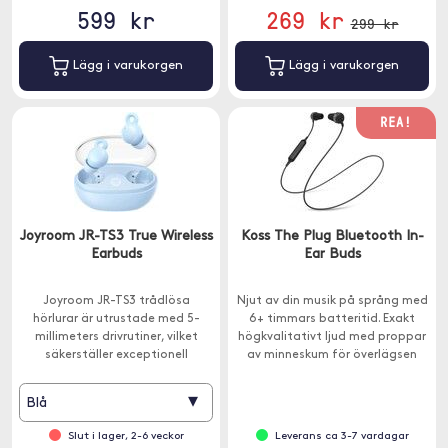
599 kr
269 kr
299 kr
Lägg i varukorgen
Lägg i varukorgen
REA!
Joyroom JR-TS3 True Wireless
Koss The Plug Bluetooth In-
Earbuds
Ear Buds
Joyroom JR-TS3 trådlösa
Njut av din musik på språng med
hörlurar är utrustade med 5-
6+ timmars batteritid. Exakt
millimeters drivrutiner, vilket
högkvalitativt ljud med proppar
säkerställer exceptionell
av minneskum för överlägsen
ljudkvalitet.
komfort och ljudisolering.
▾
Blå
Slut i lager, 2-6 veckor
Leverans ca 3-7 vardagar