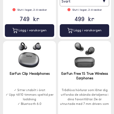
▾
Svart
Slut i lager, 2-6 veckor
Slut i lager, 2-6 veckor
749 kr
499 kr
Lägg i varukorgen
Lägg i varukorgen
EarFun Clip Headphones
EarFun Free 1S True Wireless
Earphones
✓ Sitter stabilt i örat
Trådlösa hörlurar som låter dig
✓ Upp till 10 timmars speltid per
utforska de okända detaljerna i
laddning
dina favoritlåtar. De är
✓ Bluetooth 6.0
utrustade med 7 mm drivers som
garanterar fantastisk
ljudkvalitet.