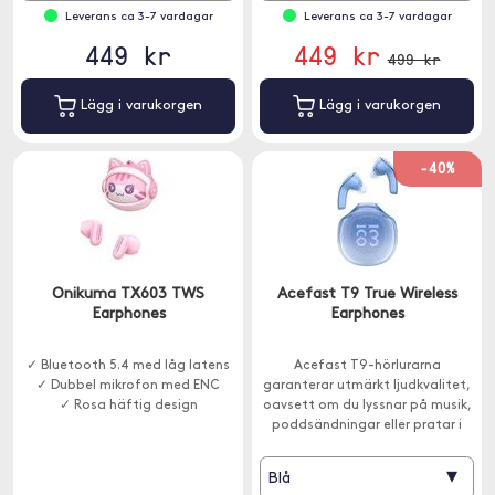
Leverans ca 3-7 vardagar
Leverans ca 3-7 vardagar
449 kr
449 kr
499 kr
Lägg i varukorgen
Lägg i varukorgen
-40%
Onikuma TX603 TWS
Acefast T9 True Wireless
Earphones
Earphones
✓ Bluetooth 5.4 med låg latens
Acefast T9-hörlurarna
✓ Dubbel mikrofon med ENC
garanterar utmärkt ljudkvalitet,
✓ Rosa häftig design
oavsett om du lyssnar på musik,
poddsändningar eller pratar i
telefon.
▾
Blå