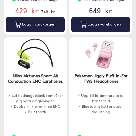
Leverans ca 3-7 vardagar
Leverans ca 3-7 vardagar
429 kr
649 kr
749 kr
Lägg i varukorgen
Lägg i varukorgen
Nilox Airtunes Sport Air
Pokémon Jiggly Puff In-Ear
Conduction ENC Earphones
TWS Headphones
✓ Luftledningsteknik som låter
✓ Upp till 16 timmars total
dig höra omgivningen
batteritid
✓ Dubbel mikrofon med ENC
✓ Bluetooth 5.3 för stabil
✓ Bluetooth
anslutning
✓ LED-display för tydlig
statusvisning