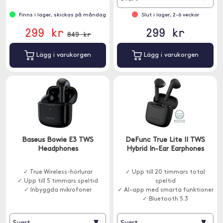
Finns i lager, skickas på måndag
Slut i lager, 2-6 veckor
299 kr
299 kr
849 kr
Lägg i varukorgen
Lägg i varukorgen
Baseus Bowie E3 TWS
DeFunc True Lite II TWS
Headphones
Hybrid In-Ear Earphones
✓ True Wireless-hörlurar
✓ Upp till 20 timmars total
✓ Upp till 5 timmars speltid
speltid
✓ Inbyggda mikrofoner
✓ AI-app med smarta funktioner
✓ Bluetooth 5.3
▾
▾