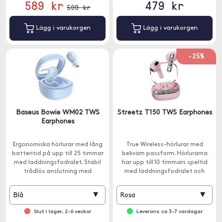
589 kr
479 kr
599 kr
Lägg i varukorgen
Lägg i varukorgen
-25%
Baseus Bowie WM02 TWS
Streetz T150 TWS Earphones
Earphones
Ergonomiska hörlurar med lång
True Wireless-hörlurar med
batteritid på upp till 25 timmar
bekväm passform. Hörlurarna
med laddningsfodralet. Stabil
har upp till 10 timmars speltid
trådlös anslutning med
med laddningsfodralet och
Bluetooth 5.3.
Bluetooth 5.2 ger en stabil
anslutning.
▾
▾
Blå
Rosa
Slut i lager, 2-6 veckor
Leverans ca 3-7 vardagar