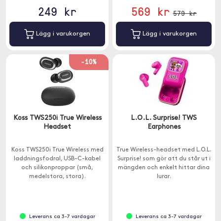
249 kr
569 kr
579 kr
Lägg i varukorgen
Lägg i varukorgen
-10%
Koss TWS250i True Wireless
L.O.L. Surprise! TWS
Headset
Earphones
Koss TWS250i True Wireless med
True Wireless-headset med L.O.L.
laddningsfodral, USB-C-kabel
Surprise! som gör att du står ut i
och silikonproppar (små,
mängden och enkelt hittar dina
medelstora, stora).
lurar.
Leverans ca 3-7 vardagar
Leverans ca 3-7 vardagar