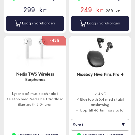
299 kr
249 kr
289 kr
Lägg i varukorgen
Lägg i varukorgen
-43%
Nedis TWS Wireless
Niceboy Hive Pins Pro 4
Earphones
Lyssna på musik och tala i
✓ ANC
telefon med Nedis helt trådlösa
✓ Bluetooth 5.4 med stabil
Bluetooth 5.0-lurar.
anslutning
✓ Upp till 48 timmars total
speltid
▾
Svart