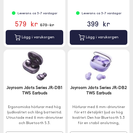
Leverans ca 3-7 vardagar
Leverans ca 3-7 vardagar
579 kr
399 kr
679 kr
Lägg i varukorgen
Lägg i varukorgen
Joyroom Jdots Series JR-DB1
Joyroom Jdots Series JR-DB2
TWS Earbuds
TWS Earbuds
Ergonomiska hörlurar med hög
Hörlurar med 6 mm-drivrutiner
ljudkvalitet och lång batteritid.
för ett detaljrikt ljud av hög
Utrustade med 6 mm-drivrutiner
kvalitet. Den har Bluetooth 5.3
och Bluetooth 5.3.
för en stabil anslutning,
inbyggda mikrofoner och upp till