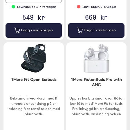
Leverans ca 3-7 vardagar
Slut i lager, 2-6 veckor
549 kr
669 kr
Lägg i varukorgen
Lägg i varukorgen
1More Fit Open Earbuds
1More PistonBuds Pro with
ANC
Bekväma in-ear-lurar med 11
Upplev hur bra dina favoritlåtar
timmars användning på en
kan låta med 1More PistonBuds
laddning. Vattentäta och med
Pro. Inbyggd brusreducering,
bluetooth.
bluetooth-anslutning och en
bekväm design.