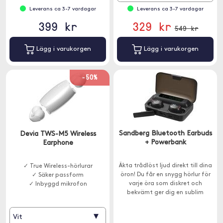
Leverans ca 3-7 vardagar
Leverans ca 3-7 vardagar
399 kr
329 kr
549 kr
Lägg i varukorgen
Lägg i varukorgen
-50%
Sandberg Bluetooth Earbuds
Devia TWS-M5 Wireless
+ Powerbank
Earphone
Äkta trådlöst ljud direkt till dina
✓ True Wireless-hörlurar
öron! Du får en snygg hörlur för
✓ Säker passform
varje öra som diskret och
✓ Inbyggd mikrofon
bekvämt ger dig en sublim
ljudkvalitet. Laddningsfodralet
har även en inbyggd powerbank
▾
Vit
för laddning av en smartphone