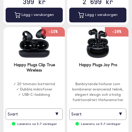
399 kr
2 699 kr
Lägg i varukorgen
Lägg i varukorgen
-10%
-28%
Happy Plugs Clip True
Happy Plugs Joy Pro
Wireless
✓ 20 timmars batteritid
Banbrytande hörlurar som
✓ Dubbla mikrofoner
kombinerar avancerad teknik,
✓ USB-C-laddning
elegant design och otrolig
funktionalitet. Hörlurarna har
aktiv brusreducering och
inbyggd mikrofon.
▾
▾
Svart
Svart
Leverans ca 3-7 vardagar
Leverans ca 3-7 vardagar