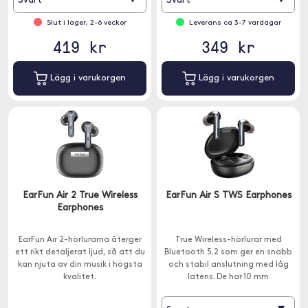
Svart
Svart
Slut i lager, 2-6 veckor
Leverans ca 3-7 vardagar
419 kr
349 kr
Lägg i varukorgen
Lägg i varukorgen
EarFun Air 2 True Wireless
EarFun Air S TWS Earphones
Earphones
EarFun Air 2-hörlurarna återger
True Wireless-hörlurar med
ett rikt detaljerat ljud, så att du
Bluetooth 5.2 som ger en snabb
kan njuta av din musik i högsta
och stabil anslutning med låg
kvalitet.
latens. De har 10 mm
kompositdrivrutiner och det
senaste Qualcomm-chipet.