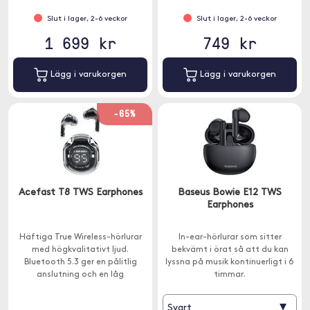
Slut i lager, 2-6 veckor
Slut i lager, 2-6 veckor
1 699 kr
749 kr
Lägg i varukorgen
Lägg i varukorgen
-65%
Acefast T8 TWS Earphones
Baseus Bowie E12 TWS
Earphones
Häftiga True Wireless-hörlurar
In-ear-hörlurar som sitter
med högkvalitativt ljud.
bekvämt i örat så att du kan
Bluetooth 5.3 ger en pålitlig
lyssna på musik kontinuerligt i 6
anslutning och en låg
timmar.
strömförbrukning. Dessutom har
hörlurarna IPX4-klassificering.
▾
Svart