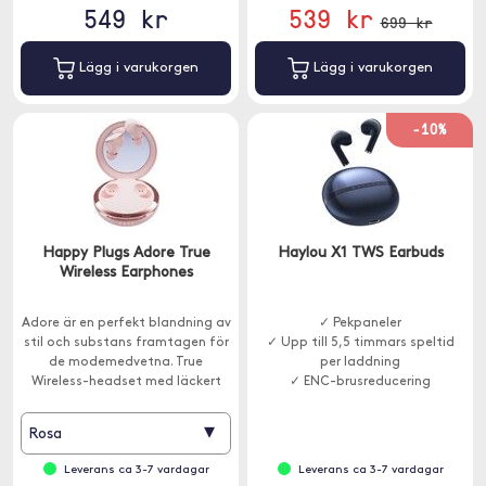
549 kr
539 kr
699 kr
Lägg i varukorgen
Lägg i varukorgen
-10%
Happy Plugs Adore True
Haylou X1 TWS Earbuds
Wireless Earphones
Adore är en perfekt blandning av
✓ Pekpaneler
stil och substans framtagen för
✓ Upp till 5,5 timmars speltid
de modemedvetna. True
per laddning
Wireless-headset med läckert
✓ ENC-brusreducering
fodral.
▾
Rosa
Leverans ca 3-7 vardagar
Leverans ca 3-7 vardagar