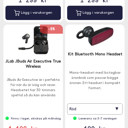
Lägg i varukorgen
Lägg i varukorgen
-8%
Kit Bluetooth Mono Headset
JLab JBuds Air Executive True
Wireless
Mono-headset med löstagbar
öronkrok som passar bägge
JBuds Air Executive är i perfekta
öronen. Ett headset i kompakt
för när du är iväg och reser.
format.
Headsetet har 30 timmars
speltid så du kan använda
headsetet oavsett om du är på
kontoret eller på en flygplats.
▾
Röd
Finns i lager, skickas på måndag
Leverans ca 3-7 vardagar