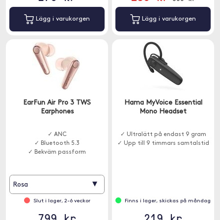
Lägg i varukorgen
Lägg i varukorgen
EarFun Air Pro 3 TWS
Hama MyVoice Essential
Earphones
Mono Headset
✓ ANC
✓ Ultralätt på endast 9 gram
✓ Bluetooth 5.3
✓ Upp till 9 timmars samtalstid
✓ Bekväm passform
▾
Rosa
Slut i lager, 2-6 veckor
Finns i lager, skickas på måndag
799 kr
219 kr