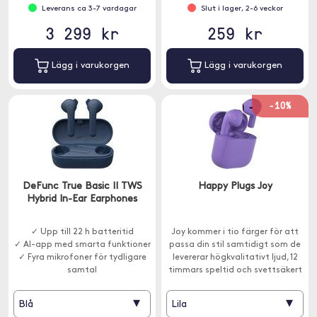
Leverans ca 3-7 vardagar
Slut i lager, 2-6 veckor
3 299 kr
259 kr
Lägg i varukorgen
Lägg i varukorgen
-10%
DeFunc True Basic II TWS
Happy Plugs Joy
Hybrid In-Ear Earphones
✓ Upp till 22 h batteritid
Joy kommer i tio färger för att
✓ AI-app med smarta funktioner
passa din stil samtidigt som de
✓ Fyra mikrofoner för tydligare
levererar högkvalitativt ljud, 12
samtal
timmars speltid och svettsäkert
skydd.
▾
▾
Blå
Lila