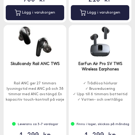
Lägg i varukorgen
Lägg i varukorgen
Skullcandy Rail ANC TWS
EarFun Air Pro SV TWS
Wireless Earphones
Rail ANC ger 27 timmars
✓ Trådlösa hörlurar
lyssningstid med ANC på och 38
✓ Brusreducering
timmar med ANC avstängd. En
✓ Upp till 6 timmars batteritid
kapacitiv touch-kontroll på varje
✓ Vatten- och svettåliga
öronsnäcka gör justeringar
enkla.
Leverans ca 3-7 vardagar
Finns i lager, skickas på måndag
1 299 kr
1 299 kr