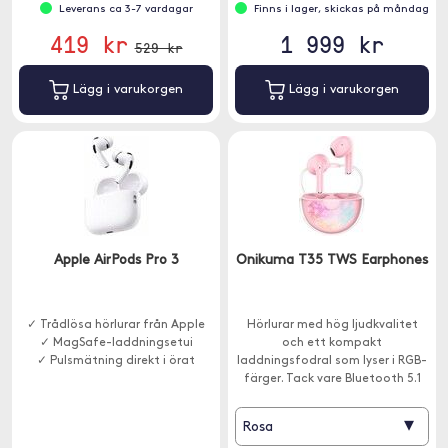
Leverans ca 3-7 vardagar
Finns i lager, skickas på måndag
419 kr
1 999 kr
529 kr
Lägg i varukorgen
Lägg i varukorgen
Apple AirPods Pro 3
Onikuma T35 TWS Earphones
✓ Trådlösa hörlurar från Apple
Hörlurar med hög ljudkvalitet
✓ MagSafe-laddningsetui
och ett kompakt
✓ Pulsmätning direkt i örat
laddningsfodral som lyser i RGB-
färger. Tack vare Bluetooth 5.1
kan du njuta av en snabb, stabil
anslutning.
▾
Rosa