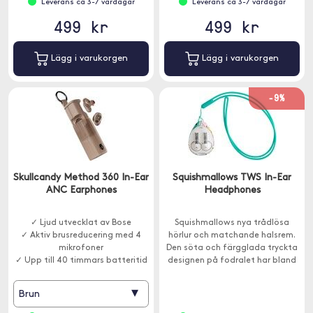
Leverans ca 3-7 vardagar
Leverans ca 3-7 vardagar
499 kr
499 kr
Lägg i varukorgen
Lägg i varukorgen
-9%
Skullcandy Method 360 In-Ear
Squishmallows TWS In-Ear
ANC Earphones
Headphones
✓ Ljud utvecklat av Bose
Squishmallows nya trådlösa
✓ Aktiv brusreducering med 4
hörlur och matchande halsrem.
mikrofoner
Den söta och färgglada tryckta
✓ Upp till 40 timmars batteritid
designen på fodralet har bland
annat favoriterna Cam the Cat,
Fifi the Fox.
▾
Brun