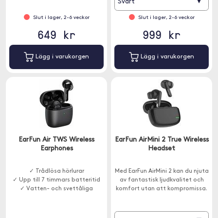
▾
Svart
Dessutom har de IPX5-klassning.
Slut i lager, 2-6 veckor
Slut i lager, 2-6 veckor
649 kr
999 kr
Lägg i varukorgen
Lägg i varukorgen
EarFun Air TWS Wireless
EarFun AirMini 2 True Wireless
Earphones
Headset
✓ Trådlösa hörlurar
Med EarFun AirMini 2 kan du njuta
✓ Upp till 7 timmars batteritid
av fantastisk ljudkvalitet och
✓ Vatten- och svettåliga
komfort utan att kompromissa.