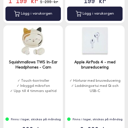
1 199 kr
199 kr
1 299 kr
Lägg i varukorgen
Lägg i varukorgen
Squishmallows TWS In-Ear
Apple AirPods 4 - med
Headphones - Cam
brusreducering
✓ Touch-kontroller
✓ Hörlurar med brusreducering
✓ Inbyggd mikrofon
✓ Laddningsetui med Qi och
✓ Upp till 4 timmars speltid
USB-C
Finns i lager, skickas på måndag
Finns i lager, skickas på måndag