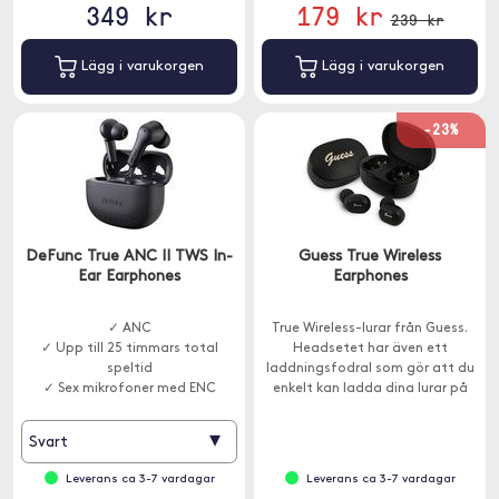
349 kr
179 kr
239 kr
Lägg i varukorgen
Lägg i varukorgen
-23%
DeFunc True ANC II TWS In-
Guess True Wireless
Ear Earphones
Earphones
✓ ANC
True Wireless-lurar från Guess.
✓ Upp till 25 timmars total
Headsetet har även ett
speltid
laddningsfodral som gör att du
✓ Sex mikrofoner med ENC
enkelt kan ladda dina lurar på
språng.
▾
Svart
Leverans ca 3-7 vardagar
Leverans ca 3-7 vardagar