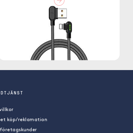
NDTJÄNST
illkor
et köp/reklamation
 företagskunder