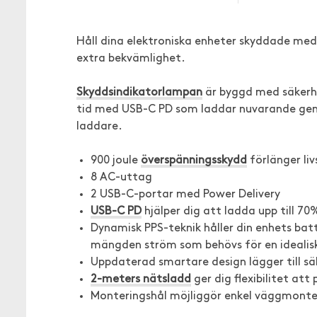
Håll dina elektroniska enheter skyddade me
extra bekvämlighet.
Skyddsindikatorlampan
är byggd med säkerhe
tid med USB-C PD som laddar nuvarande gene
laddare.
900 joule
överspänningsskydd
förlänger li
8 AC-uttag
2 USB-C-portar med Power Delivery
USB-C PD
hjälper dig att ladda upp till 7
Dynamisk PPS-teknik håller din enhets ba
mängden ström som behövs för en idealis
Uppdaterad smartare design lägger till sä
2-meters nätsladd
ger dig flexibilitet att
Monteringshål möjliggör enkel väggmonte