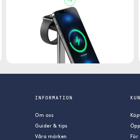
INFORMATION
KU
Om oss
Köpv
Guider & tips
Öpp
Våra märken
För