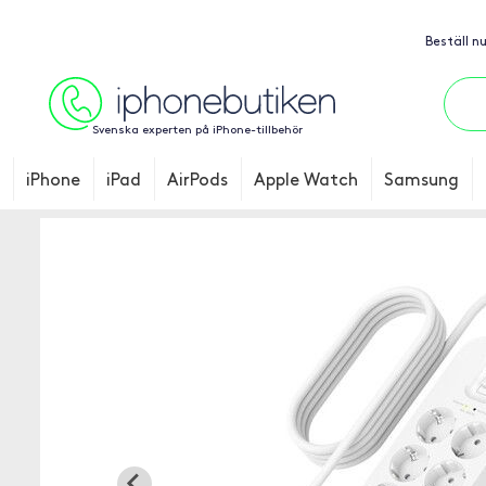
Beställ n
Svenska experten på iPhone-tillbehör
iPhone
iPad
AirPods
Apple Watch
Samsung