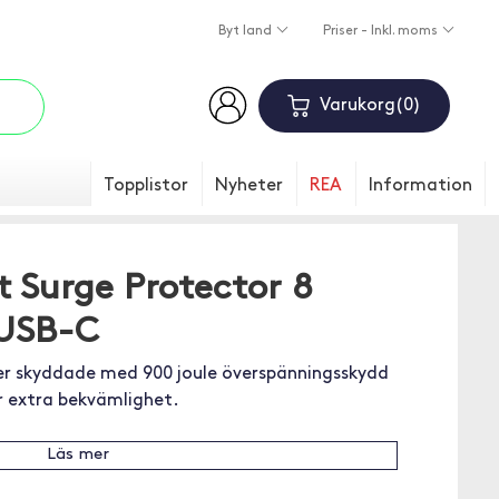
Byt land
Priser - Inkl. moms
Varukorg
0
Topplistor
Nyheter
REA
Information
t Surge Protector 8
 USB-C
ter skyddade med 900 joule överspänningsskydd
r extra bekvämlighet.
Läs mer