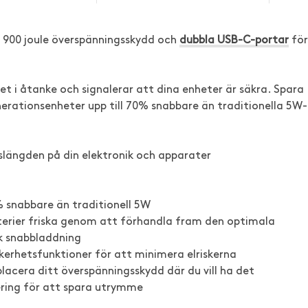
d 900 joule överspänningsskydd och
dubbla USB-C-portar
för
t i åtanke och signalerar att dina enheter är säkra. Spara
rationsenheter upp till 70% snabbare än traditionella 5W-
vslängden på din elektronik och apparater
0% snabbare än traditionell 5W
tterier friska genom att förhandla fram den optimala
k snabbladdning
kerhetsfunktioner för att minimera elriskerna
 placera ditt överspänningsskydd där du vill ha det
ring för att spara utrymme