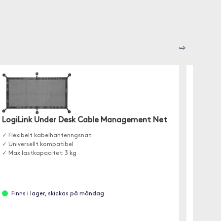
⇨
LogiLink Under Desk Cable Management Net
✓ Flexibelt kabelhanteringsnät
✓ Universellt kompatibel
Moobi
✓ Max lastkapacitet: 3 kg
✓ USB-C
✓ Finns 
✓ Ladda
Finns i lager, skickas på måndag
Finn