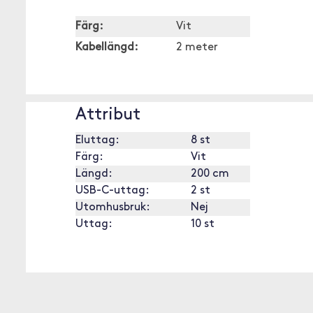
Färg:
Vit
Kabellängd:
2 meter
Attribut
Eluttag:
8 st
Färg:
Vit
Längd:
200 cm
USB-C-uttag:
2 st
Utomhusbruk:
Nej
Uttag:
10 st