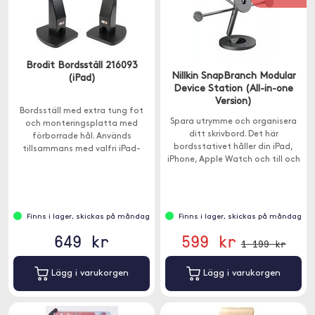
Brodit Bordsställ 216093
Nillkin SnapBranch Modular
(iPad)
Device Station (All-in-one
Version)
Bordsställ med extra tung fot
Spara utrymme och organisera
och monteringsplatta med
ditt skrivbord. Det här
förborrade hål. Används
bordsstativet håller din iPad,
tillsammans med valfri iPad-
iPhone, Apple Watch och till och
hållare från Brodit.
med dina hörlurar.
Finns i lager, skickas på måndag
Finns i lager, skickas på måndag
649 kr
599 kr
1 199 kr
Lägg i varukorgen
Lägg i varukorgen