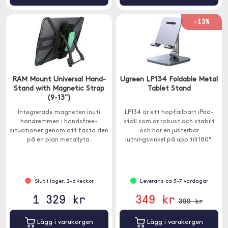
-13%
RAM Mount Universal Hand-
Ugreen LP134 Foldable Metal
Stand with Magnetic Strap
Tablet Stand
(9-13")
Integrerade magneten inuti
LP134 är ett hopfällbart iPad-
handremmen i handsfree-
ställ som är robust och stabilt
situationer genom att fästa den
och har en justerbar
på en plan metallyta.
lutningsvinkel på upp till 180°.
Slut i lager, 2-6 veckor
Leverans ca 3-7 vardagar
1 329 kr
349 kr
399 kr
Lägg i varukorgen
Lägg i varukorgen