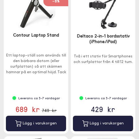
-8%
Contour Laptop Stand
Deltaco 2-in-1 bordsstativ
(iPhone/iPad)
Ett laptop-ställ som används till
Två i ett stativ för Smartphones
den bärbara datorn (eller
och surfplattor från 4 till 12 tum.
surfplattan) så att skärmen
hamnar på en optimal höjd. Tack
vare stativet kan du glömma
obekväma arbetsställningar och
påfrestande nackproblem.
Leverans ca 3-7 vardagar
Leverans ca 3-7 vardagar
689 kr
429 kr
749 kr
Lägg i varukorgen
Lägg i varukorgen