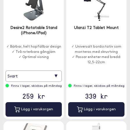
Desire2 Rotatable Stand
Ulanzi T2 Tablet Mount
(iPhone/iPad)
✓ Bärbar, helt hopfällbar design
✓ Universalt bordsstativ som
✓ Två roterbara gångjärn
monteras med skruvtving
✓ Optimal visning
✓ Passar enheter med bredd:
12,5-22cm
▾
Svart
Finns i lager, skickas på måndag
Finns i lager, skickas på måndag
259 kr
339 kr
Lägg i varukorgen
Lägg i varukorgen