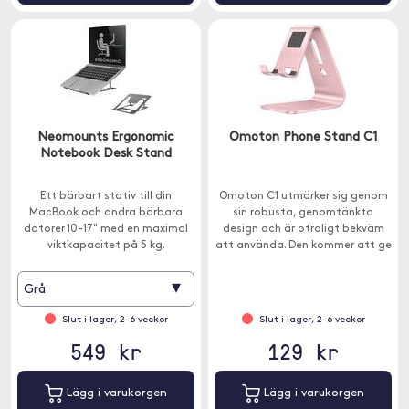
Neomounts Ergonomic
Omoton Phone Stand C1
Notebook Desk Stand
Ett bärbart stativ till din
Omoton C1 utmärker sig genom
MacBook och andra bärbara
sin robusta, genomtänkta
datorer 10-17" med en maximal
design och är otroligt bekväm
viktkapacitet på 5 kg.
att använda. Den kommer att ge
dig en optimal
betraktningsvinkel.
▾
Grå
Slut i lager, 2-6 veckor
Slut i lager, 2-6 veckor
549 kr
129 kr
Lägg i varukorgen
Lägg i varukorgen