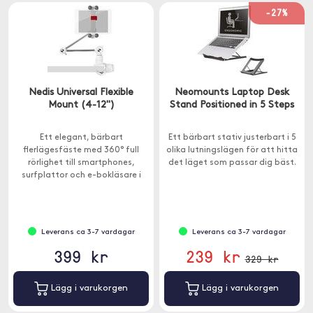
-27%
Nedis Universal Flexible
Neomounts Laptop Desk
Mount (4-12")
Stand Positioned in 5 Steps
Ett elegant, bärbart
Ett bärbart stativ justerbart i 5
flerlägesfäste med 360° full
olika lutningslägen för att hitta
rörlighet till smartphones,
det läget som passar dig bäst.
surfplattor och e-bokläsare i
storleken 4-12 tum (10-30,5 cm).
Leverans ca 3-7 vardagar
Leverans ca 3-7 vardagar
399 kr
239 kr
329 kr
Lägg i varukorgen
Lägg i varukorgen