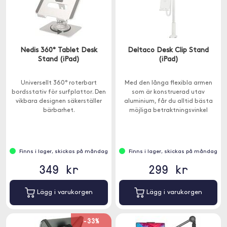
Nedis 360° Tablet Desk
Deltaco Desk Clip Stand
Stand (iPad)
(iPad)
Universellt 360° roterbart
Med den långa flexibla armen
bordsstativ för surfplattor. Den
som är konstruerad utav
vikbara designen säkerställer
aluminium, får du alltid bästa
bärbarhet.
möjliga betraktningsvinkel
oavsett hur du sitter.
Finns i lager, skickas på måndag
Finns i lager, skickas på måndag
349 kr
299 kr
Lägg i varukorgen
Lägg i varukorgen
-33%