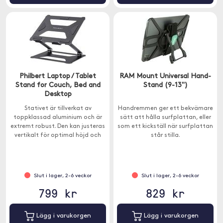
Philbert Laptop / Tablet
RAM Mount Universal Hand-
Stand for Couch, Bed and
Stand (9-13")
Desktop
Stativet är tillverkat av
Handremmen ger ett bekvämare
toppklassad aluminium och är
sätt att hålla surfplattan, eller
extremt robust. Den kan justeras
som ett kickställ när surfplattan
vertikalt för optimal höjd och
står stilla.
lutas horisontellt för att ge dig
den mest bekväma
arbetsställningen.
Slut i lager, 2-6 veckor
Slut i lager, 2-6 veckor
799 kr
829 kr
Lägg i varukorgen
Lägg i varukorgen