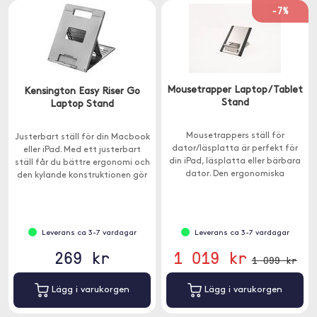
-7%
Mousetrapper Laptop/Tablet
Kensington Easy Riser Go
Stand
Laptop Stand
Mousetrappers ställ för
Justerbart ställ för din Macbook
dator/läsplatta är perfekt för
eller iPad. Med ett justerbart
din iPad, läsplatta eller bärbara
ställ får du bättre ergonomi och
dator. Den ergonomiska
den kylande konstruktionen gör
designen hjälper dig att få en
så din enhet inte blir överhettad.
bättre sittställning.
Leverans ca 3-7 vardagar
Leverans ca 3-7 vardagar
269 kr
1 019 kr
1 099 kr
Lägg i varukorgen
Lägg i varukorgen