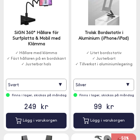
SiGN 360° Hållare för
Trolsk Bordsstativ i
Surfplatta & Mobil med
Aluminium (iPhone/iPad)
Klämma
✓ Hållare med klämma
✓ Litet bordsstativ
✓ Fäst hållaren på en bordskant
✓ Justerbart
✓ Justerbar hals
✓ Tillverkat i aluminiumlegering
▾
▾
Svart
Silver
Finns i lager, skickas på måndag
Finns i lager, skickas på måndag
249 kr
99 kr
Lägg i varukorgen
Lägg i varukorgen
-50%