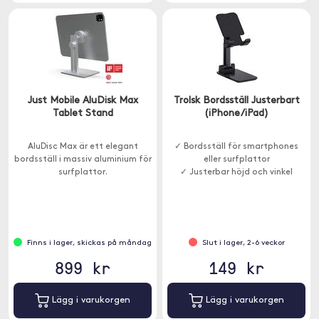
Just Mobile AluDisk Max
Trolsk Bordsställ Justerbart
Tablet Stand
(iPhone/iPad)
AluDisc Max är ett elegant
✓ Bordsställ för smartphones
bordsställ i massiv aluminium för
eller surfplattor
surfplattor.
✓ Justerbar höjd och vinkel
Finns i lager, skickas på måndag
Slut i lager, 2-6 veckor
899 kr
149 kr
Lägg i varukorgen
Lägg i varukorgen