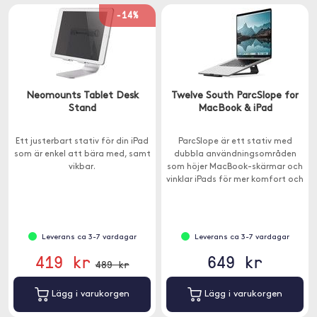
-14%
Neomounts Tablet Desk
Twelve South ParcSlope for
Stand
MacBook & iPad
Ett justerbart stativ för din iPad
ParcSlope är ett stativ med
som är enkel att bära med, samt
dubbla användningsområden
vikbar.
som höjer MacBook-skärmar och
vinklar iPads för mer komfort och
produktivitet.
Leverans ca 3-7 vardagar
Leverans ca 3-7 vardagar
419 kr
649 kr
489 kr
Lägg i varukorgen
Lägg i varukorgen