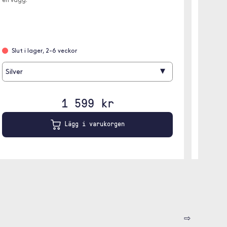
en vägg.
den und
fritt.
Slut i lager, 2-6 veckor
Leve
▾
Silver
1 599 kr
Lägg i varukorgen
⇨