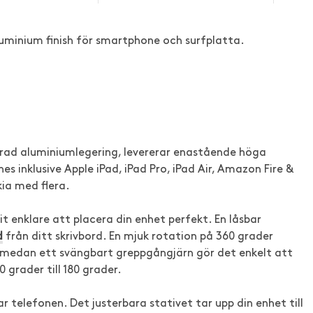
luminium finish för smartphone och surfplatta.
nerad aluminiumlegering, levererar enastående höga
s inklusive Apple iPad, iPad Pro, iPad Air, Amazon Fire &
ia med flera.
rit enklare att placera din enhet perfekt. En låsbar
d
från ditt skrivbord. En mjuk rotation på 360 grader
g, medan ett svängbart greppgångjärn gör det enkelt att
0 grader till 180 grader.
r telefonen. Det justerbara stativet tar upp din enhet till