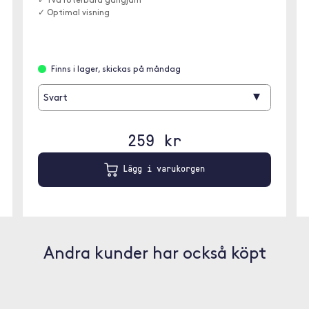
✓ Två roterbara gångjärn
✓ Optimal visning
Finns i lager, skickas på måndag
▾
Svart
259 kr
Lägg i varukorgen
Andra kunder har också köpt