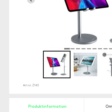
Art.nr.
Z145
Produktinformation
Om