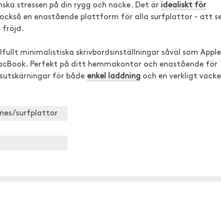
inska stressen på din rygg och nacke. Det är
idealiskt för
också en enastående plattform för alla surfplattor - att s
 fröjd.
ullt minimalistiska skrivbordsinställningar såväl som Apple
acBook. Perfekt på ditt hemmakontor och enastående för
nsutskärningar för både
enkel laddning
och en verkligt vacke
nes/surfplattor