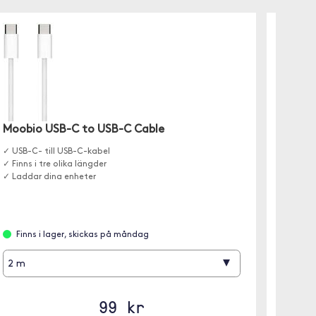
Desir
Stativ f
Moobio USB-C to USB-C Cable
till båd
✓ USB-C- till USB-C-kabel
✓ Finns i tre olika längder
✓ Laddar dina enheter
Leve
Finns i lager, skickas på måndag
▾
2 m
99 kr