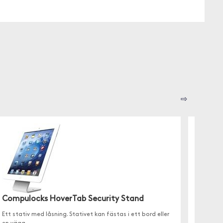
⇨
Compulocks HoverTab Security Stand
JustMo
Ett stativ med låsning. Stativet kan fästas i ett bord eller
Förutom 