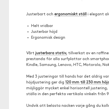
Justerbart och
ergonomiskt ställ
i elegant a
Helt vridbar
Justerbar höjd
Ergonomisk design
Vårt
justerbara stativ,
tillverkat av en raffi
prestanda för alla surfplattor och smartphone
Kindle, Samsung, Lenovo, HTC, Motorola, Nok
Med 3 justeringar till hands har det aldrig va
höjdjustering ger dig
120 mm till 230 mm höj
möjliggör mycket enkel horisontell justerin
ställa in den perfekta vertikala vinkeln från 9
Undvik att belasta nacken varje gång du kolla