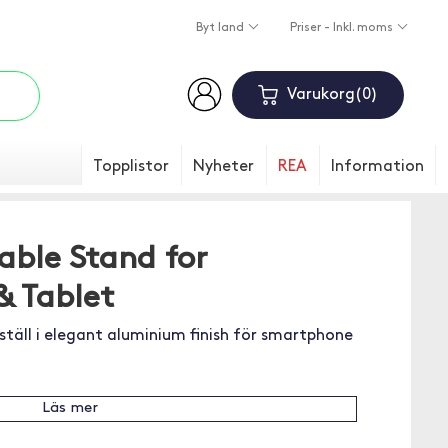
Byt land
Priser - Inkl. moms
Varukorg
0
Topplistor
Nyheter
REA
Information
able Stand for
 Tablet
täll i elegant aluminium finish för smartphone
Läs mer