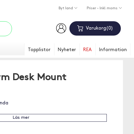
Byt land
Priser - Inkl. moms
Varukorg
0
Topplistor
Nyheter
REA
Information
Arm Desk Mount
ända
Läs mer