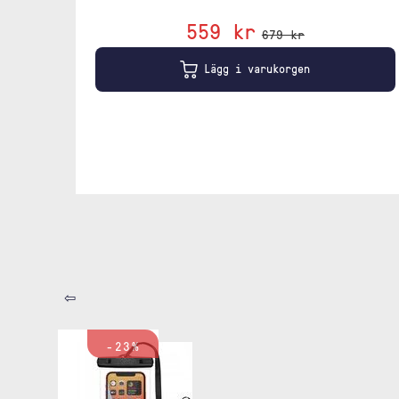
559 kr
679 kr
Lägg i varukorgen
⇦
-23%