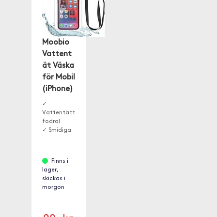
Moobio
Vattent
ät Väska
för Mobil
(iPhone)
✓
Vattentätt
fodral
✓ Smidiga
lås för
enkel
användning
Finns i
✓ Avtagbar
lager,
halsrem
skickas i
morgon