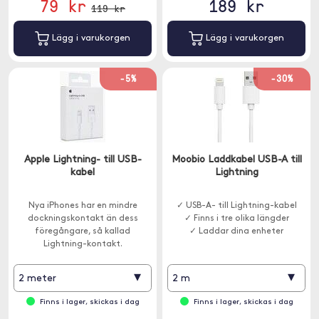
79 kr
189 kr
119 kr
Lägg i varukorgen
Lägg i varukorgen
-5%
-30%
Apple Lightning- till USB-
Moobio Laddkabel USB-A till
kabel
Lightning
Nya iPhones har en mindre
✓ USB-A- till Lightning-kabel
dockningskontakt än dess
✓ Finns i tre olika längder
föregångare, så kallad
✓ Laddar dina enheter
Lightning-kontakt.
▾
▾
2 meter
2 m
Finns i lager, skickas i dag
Finns i lager, skickas i dag