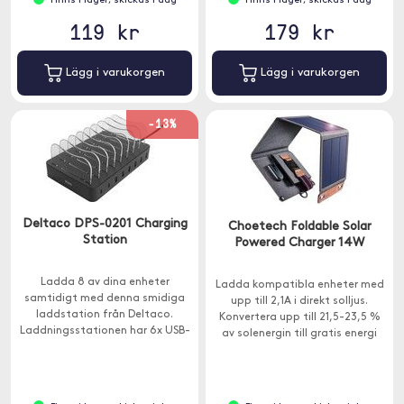
Finns i lager, skickas i dag
Finns i lager, skickas i dag
119 kr
179 kr
Lägg i varukorgen
Lägg i varukorgen
-13%
Deltaco DPS-0201 Charging
Choetech Foldable Solar
Station
Powered Charger 14W
Ladda 8 av dina enheter
Ladda kompatibla enheter med
samtidigt med denna smidiga
upp till 2,1A i direkt solljus.
laddstation från Deltaco.
Konvertera upp till 21,5-23,5 %
Laddningsstationen har 6x USB-
av solenergin till gratis energi
A-portar och 2x USB-C-portar
med högeffektiv SunPower
samt stöd för snabbladdning.
solpanel.