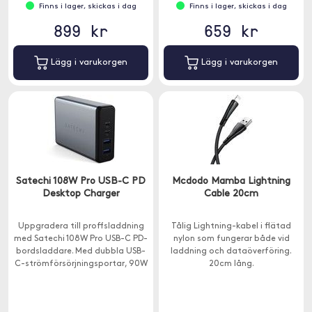
Finns i lager, skickas i dag
Finns i lager, skickas i dag
899 kr
659 kr
Lägg i varukorgen
Lägg i varukorgen
Satechi 108W Pro USB-C PD
Mcdodo Mamba Lightning
Desktop Charger
Cable 20cm
Uppgradera till proffsladdning
Tålig Lightning-kabel i flätad
med Satechi 108W Pro USB-C PD-
nylon som fungerar både vid
bordsladdare. Med dubbla USB-
laddning och dataöverföring.
C-strömförsörjningsportar, 90W
20cm lång.
och 18W, för att laddning även
av dina mest krävande USB-C-
enheter vid full hastighet - utan