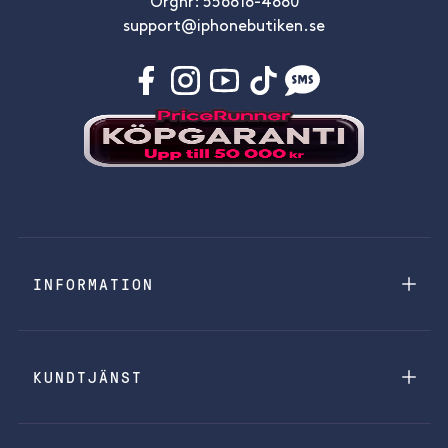
Orgnr: 556818-4880
support@iphonebutiken.se
INFORMATION
KUNDTJÄNST