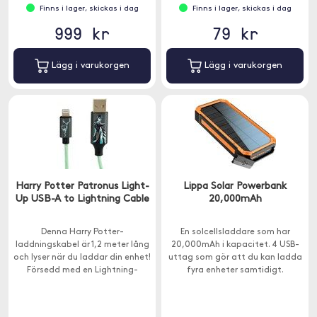
delning av ström.
Finns i lager, skickas i dag
Finns i lager, skickas i dag
999 kr
79 kr
Lägg i varukorgen
Lägg i varukorgen
Harry Potter Patronus Light-
Lippa Solar Powerbank
Up USB-A to Lightning Cable
20,000mAh
Denna Harry Potter-
En solcellsladdare som har
laddningskabel är 1,2 meter lång
20,000mAh i kapacitet. 4 USB-
och lyser när du laddar din enhet!
uttag som gör att du kan ladda
Försedd med en Lightning-
fyra enheter samtidigt.
kontakt.