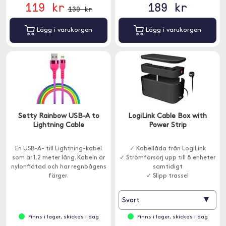
119 kr
189 kr
139 kr
Lägg i varukorgen
Lägg i varukorgen
Setty Rainbow USB-A to
LogiLink Cable Box with
Lightning Cable
Power Strip
En USB-A- till Lightning-kabel
✓ Kabellåda från LogiLink
som är 1,2 meter lång. Kabeln är
✓ Strömförsörj upp till 8 enheter
nylonflätad och har regnbågens
samtidigt
färger.
✓ Slipp trassel
▾
Svart
Finns i lager, skickas i dag
Finns i lager, skickas i dag