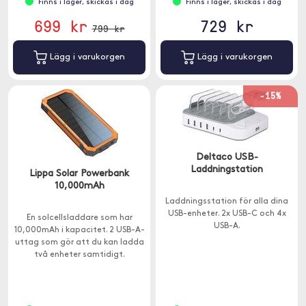
Finns i lager, skickas i dag
Finns i lager, skickas i dag
699 kr
729 kr
799 kr
Lägg i varukorgen
Lägg i varukorgen
-15%
Deltaco USB-
Laddningstation
Lippa Solar Powerbank
10,000mAh
Laddningsstation för alla dina
USB-enheter. 2x USB-C och 4x
En solcellsladdare som har
USB-A.
10,000mAh i kapacitet. 2 USB-A-
uttag som gör att du kan ladda
två enheter samtidigt.