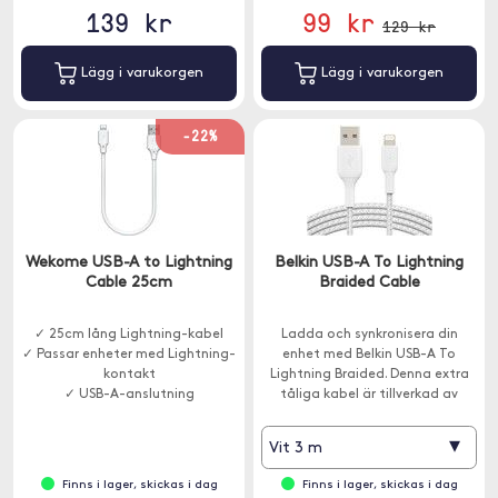
139 kr
99 kr
129 kr
Lägg i varukorgen
Lägg i varukorgen
-22%
Wekome USB-A to Lightning
Belkin USB-A To Lightning
Cable 25cm
Braided Cable
✓ 25cm lång Lightning-kabel
Ladda och synkronisera din
✓ Passar enheter med Lightning-
enhet med Belkin USB-A To
kontakt
Lightning Braided. Denna extra
✓ USB-A-anslutning
tåliga kabel är tillverkad av
förbättrad flätad nylon som
samtidigt ger en förstklassig
▾
Vit 3 m
look och känsla som
kompletterar dina enheter.
Finns i lager, skickas i dag
Finns i lager, skickas i dag