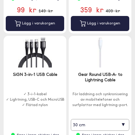
99 kr
359 kr
149 kr
409 kr
Lägg i varukorgen
Lägg i varukorgen
SiGN 3-in-1 USB Cable
Gear Round USB-A- to
Lightning Cable
✓ 3-i-1-kabel
För laddning och synkronisering
✓ Lightning, USB-C och MicroUSB
av mobiltelefoner och
✓ Flätad nylon
surfplattor med lightning-port.
▾
30 cm