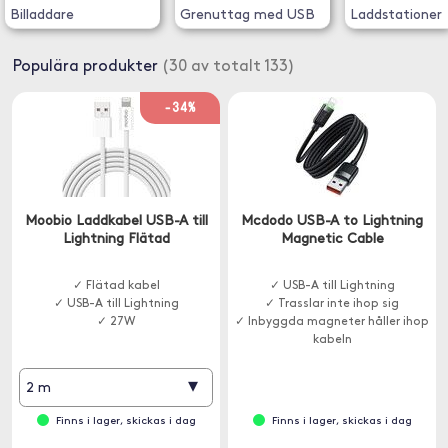
Billaddare
Grenuttag med USB
Laddstationer
Populära produkter
(30 av totalt 133)
-34%
Moobio Laddkabel USB-A till
Mcdodo USB-A to Lightning
Lightning Flätad
Magnetic Cable
✓ Flätad kabel
✓ USB-A till Lightning
✓ USB-A till Lightning
✓ Trasslar inte ihop sig
✓ 27W
✓ Inbyggda magneter håller ihop
kabeln
▾
2 m
Finns i lager, skickas i dag
Finns i lager, skickas i dag