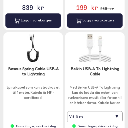
839 kr
199 kr
259 kr
Lägg i varukorgen
Lägg i varukorgen
Baseus Spring Cable USB-A
Belkin USB-A To Lightning
to Lightning
Cable
Spiralkabel som kan sträckas ut
Med Belkin USB-A To Lightning
till 1 meter. Kabeln är MFi-
kan du ladda din enhet och
certifierad.
synkronisera musik eller foton till
en bärbar dator. Kabeln har en
lång livslängd då den är testad
för att tåla mer än 8 000
▾
Vit 3 m
böjningar.
Finns i lager, skickas i dag
Finns i lager, skickas i dag