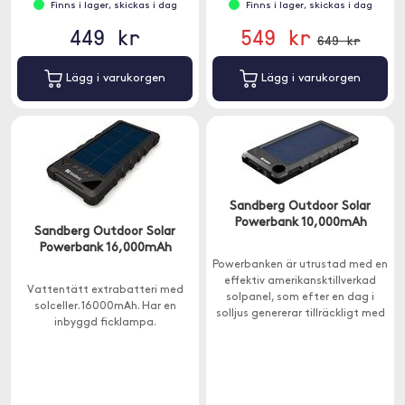
Finns i lager, skickas i dag
Finns i lager, skickas i dag
449 kr
549 kr
649 kr
Lägg i varukorgen
Lägg i varukorgen
Sandberg Outdoor Solar
Powerbank 10,000mAh
Sandberg Outdoor Solar
Powerbank 16,000mAh
Powerbanken är utrustad med en
effektiv amerikansktillverkad
Vattentätt extrabatteri med
solpanel, som efter en dag i
solceller. 16000mAh. Har en
solljus genererar tillräckligt med
inbyggd ficklampa.
ström för en extra laddning av
din smartphone.