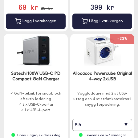
69 kr
399 kr
89 kr
Lägg i varukorgen
Lägg i varukorgen
-23%
Satechi 100W USB-C PD
Allocacoc Powercube Original
Compact GaN Charger
4-way 2xUSB
✓ GaN-teknik för snabb och
Väggladdare med 2 st USB-
effektiv laddning
uttag och 4 st strömkontakter i
✓ 2 x USB-C-portar
snygg förpackning.
✓ 1 x USB-A-port
▾
Blå
Finns i lager, skickas i dag
Leverans ca 3-7 vardagar