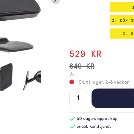
2. KÖP N
3. S
529 KR
649 KR
Slut i lager, 2-6 veckor
60 dagars öppet köp
Snabb kundtjänst