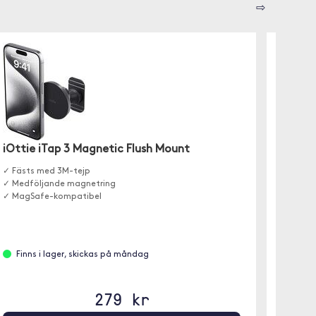
⇨
iOttie iTap 3 Magnetic Flush Mount
RAM M
(iPho
✓ Fästs med 3M-tejp
✓ Medföljande magnetring
Monteri
✓ MagSafe-kompatibel
lätt mo
Finns i lager, skickas på måndag
Slut 
279 kr