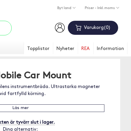
Byt land
Priser - Inkl. moms
Varukorg
0
Topplistor
Nyheter
REA
Information
obile Car Mount
ilens instrumentbräda. Ultrastarka magneter
vid fartfylld körning.
Läs mer
ten är tyvärr slut i lager.
Dina alternativ: