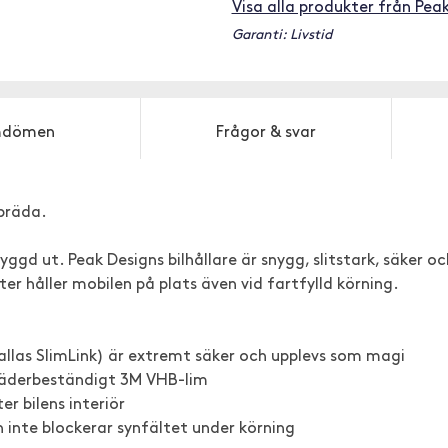
Visa alla produkter från Pea
Garanti: Livstid
dömen
Frågor & svar
bräda.
yggd ut. Peak Designs bilhållare är snygg, slitstark, säker oc
r håller mobilen på plats även vid fartfylld körning.
llas SlimLink) är extremt säker och upplevs som magi
väderbeständigt 3M VHB-lim
er bilens interiör
 inte blockerar synfältet under körning