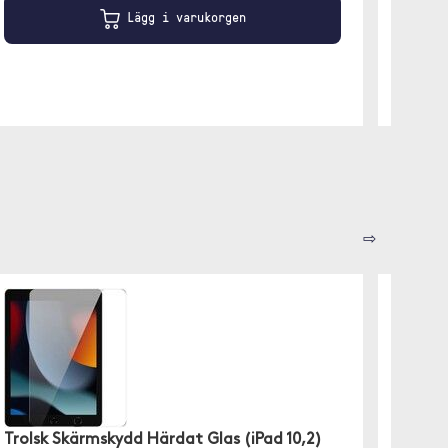
Lägg i varukorgen
⇨
Brodit
Denna Pr
Trolsk Skärmskydd Härdat Glas (iPad 10,2)
20, Vol