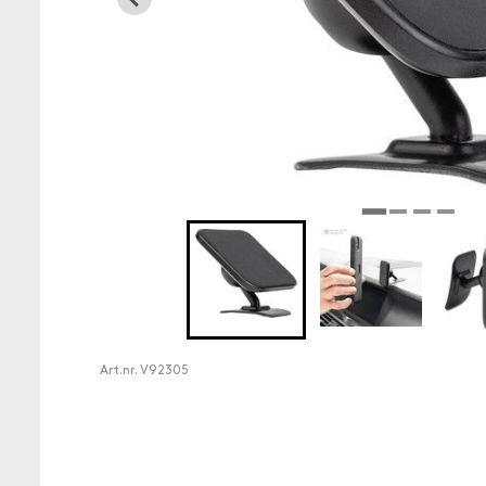
Art.nr.
V92305