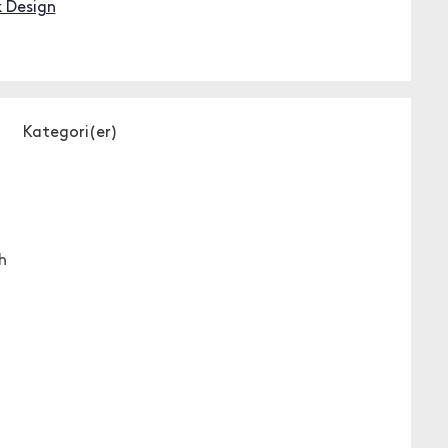
k Design
Kategori(er)
h