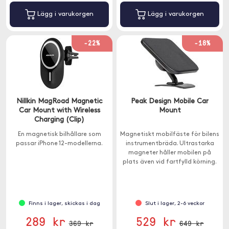
Lägg i varukorgen
Lägg i varukorgen
-22%
-18%
Nillkin MagRoad Magnetic
Peak Design Mobile Car
Car Mount with Wireless
Mount
Charging (Clip)
En magnetisk bilhållare som
Magnetiskt mobilfäste för bilens
passar iPhone 12-modellerna.
instrumentbräda. Ultrastarka
magneter håller mobilen på
plats även vid fartfylld körning.
Finns i lager, skickas i dag
Slut i lager, 2-6 veckor
289 kr
529 kr
369 kr
649 kr