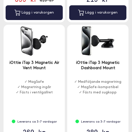
419 kr
Lägg i varukorgen
Lägg i varukorgen
iOttie iTap 3 Magnetic Air
iOttie iTap 3 Magnetic
Vent Mount
Dashboard Mount
✓ MagSafe
✓ Medföljande magnetring
✓ Magnetring ingår
✓ MagSafe-kompatibel
✓ Fästs i ventilgallret
✓ Fästs med sugkopp
Leverans ca 3-7 vardagar
Leverans ca 3-7 vardagar
269 kr
389 kr