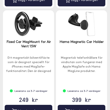
Lägg i varukorgen
Lägg i varukorgen
Fixed Car MagMount for Air
Hama Magnetic Car Holder
Vent 15W
Ett magnetiskt bilventilfäste
Magnetisk telefonhållare för
som är designat speciellt för
vindrutan som fungerar med
iPhones med MagSafe-
Apple MagSafe och Hama
funktionalitet. Den är designad
MagLine produkter.
för att passa in i
ventilationsgallret.
Leverans ca 3-7 vardagar
Leverans ca 3-7 vardagar
249 kr
399 kr