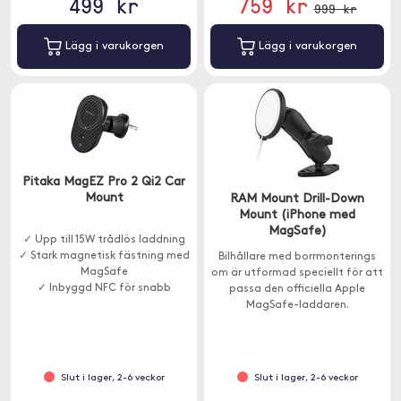
499 kr
759 kr
999 kr
Lägg i varukorgen
Lägg i varukorgen
Pitaka MagEZ Pro 2 Qi2 Car
Mount
RAM Mount Drill-Down
Mount (iPhone med
MagSafe)
✓ Upp till 15W trådlös laddning
✓ Stark magnetisk fästning med
Bilhållare med borrmonterings
MagSafe
om är utformad speciellt för att
✓ Inbyggd NFC för snabb
passa den officiella Apple
genväg till appar
MagSafe-laddaren.
Slut i lager, 2-6 veckor
Slut i lager, 2-6 veckor