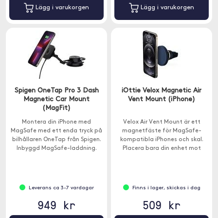
Lägg i varukorgen
Lägg i varukorgen
Spigen OneTap Pro 3 Dash
iOttie Velox Magnetic Air
Magnetic Car Mount
Vent Mount (iPhone)
(MagFit)
Montera din iPhone med
Velox Air Vent Mount är ett
MagSafe med ett enda tryck på
magnetfäste för MagSafe-
bilhållaren OneTap från Spigen.
kompatibla iPhones och skal.
Inbyggd MagSafe-laddning.
Placera bara din enhet mot
Velox-fästet så snäpper den på
plats perfekt för ett säkert
grepp.
Leverans ca 3-7 vardagar
Finns i lager, skickas i dag
949 kr
509 kr