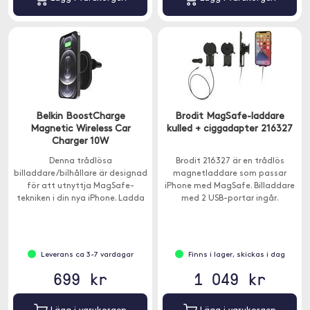
Belkin BoostCharge
Brodit MagSafe-laddare
Magnetic Wireless Car
kulled + ciggadapter 216327
Charger 10W
Denna trådlösa
Brodit 216327 är en trådlös
billaddare/bilhållare är designad
magnetladdare som passar
för att utnyttja MagSafe-
iPhone med MagSafe. Billaddare
tekniken i din nya iPhone. Ladda
med 2 USB-portar ingår.
din iPhone snabbt i bilen med
upp till 10W effekt.
Leverans ca 3-7 vardagar
Finns i lager, skickas i dag
699 kr
1 049 kr