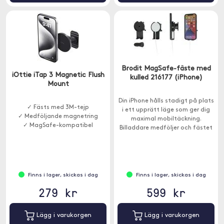
Brodit MagSafe-fäste med
iOttie iTap 3 Magnetic Flush
kulled 216177 (iPhone)
Mount
Din iPhone hålls stadigt på plats
✓ Fästs med 3M-tejp
i ett upprätt läge som ger dig
✓ Medföljande magnetring
maximal mobiltäckning.
✓ MagSafe-kompatibel
Billaddare medföljer och fästet
är utrustat med ett stöd under
för enheten.
Finns i lager, skickas i dag
Finns i lager, skickas i dag
279 kr
599 kr
Lägg i varukorgen
Lägg i varukorgen