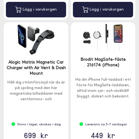
Lägg i varukorgen
Lägg i varukorgen
Brodit MagSafe-fäste
Alogic Matrix Magnetic Car
216174 (iPhone)
Charger with Air Vent & Dash
Mount
Ha din iPhone full-laddad i ett
Håll dig strömförsörjd när du är
fäste för MagSafe-laddaren,
på språng med den här
alltid inom syn- och räckhåll!
magnetiska billaddaren med
Snyggt, diskret och bekvämt.
ventilations- och
instrumentbrädesfäste.
Finns i lager, skickas i dag
Leverans ca 3-7 vardagar
699 kr
449 kr