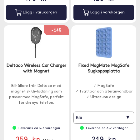
Lägg i varukorgen
Lägg i varukorgen
-14%
Deltaco Wireless Car Charger
Fixed MagMate MagSafe
with Magnet
Sugkoppsplatta
Bilhållare från Deltaco med
✓ MagSafe
magnetisk Qi-laddning som
✓ Tvättbar och återanvändbar
passar med MagSafe, perfekt
✓ Ultratunn design
för din nya telefon.
▾
Blå
Leverans ca 3-7 vardagar
Leverans ca 3-7 vardagar
359 kr
219 kr