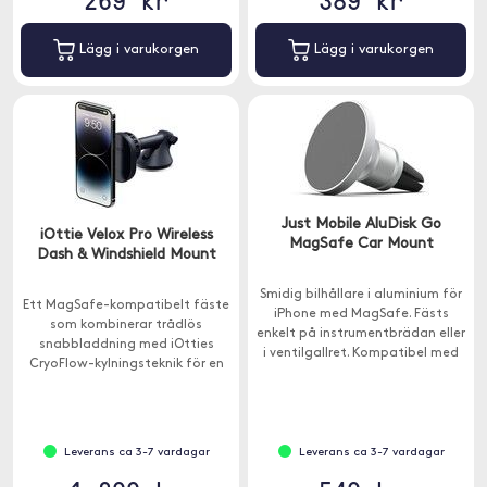
Lägg i varukorgen
Lägg i varukorgen
Just Mobile AluDisk Go
iOttie Velox Pro Wireless
MagSafe Car Mount
Dash & Windshield Mount
Smidig bilhållare i aluminium för
Ett MagSafe-kompatibelt fäste
iPhone med MagSafe. Fästs
som kombinerar trådlös
enkelt på instrumentbrädan eller
snabbladdning med iOtties
i ventilgallret. Kompatibel med
CryoFlow-kylningsteknik för en
Apple MagSafe-laddare så att
överlägsen laddningsupplevelse.
din iPhone kan laddad under
resan.
Leverans ca 3-7 vardagar
Leverans ca 3-7 vardagar