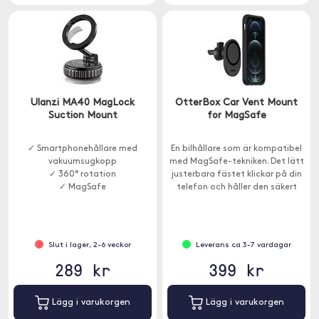
Ulanzi MA40 MagLock
OtterBox Car Vent Mount
Suction Mount
for MagSafe
✓ Smartphonehållare med
En bilhållare som är kompatibel
vakuumsugkopp
med MagSafe-tekniken. Det lätt
✓ 360° rotation
justerbara fästet klickar på din
✓ MagSafe
telefon och håller den säkert
vart vägen än tar dig.
Slut i lager, 2-6 veckor
Leverans ca 3-7 vardagar
289 kr
399 kr
Lägg i varukorgen
Lägg i varukorgen