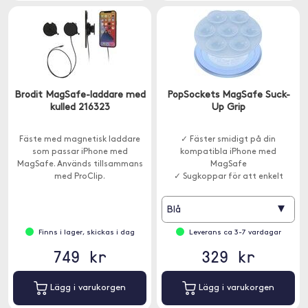
Brodit MagSafe-laddare med
PopSockets MagSafe Suck-
kulled 216323
Up Grip
Fäste med magnetisk laddare
✓ Fäster smidigt på din
som passar iPhone med
kompatibla iPhone med
MagSafe. Används tillsammans
MagSafe
med ProClip.
✓ Sugkoppar för att enkelt
fästa på släta ytor
▾
Blå
Finns i lager, skickas i dag
Leverans ca 3-7 vardagar
749 kr
329 kr
Lägg i varukorgen
Lägg i varukorgen