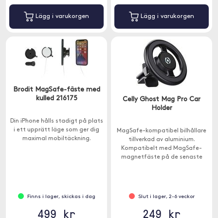
Lägg i varukorgen
Lägg i varukorgen
Brodit MagSafe-fäste med
kulled 216175
Celly Ghost Mag Pro Car
Holder
Din iPhone hålls stadigt på plats
i ett upprätt läge som ger dig
MagSafe-kompatibel bilhållare
maximal mobiltäckning.
tillverkad av aluminium.
Kompatibelt med MagSafe-
magnetfäste på de senaste
iPhone-modellerna, från iPhone
12 och framåt.
Finns i lager, skickas i dag
Slut i lager, 2-6 veckor
499 kr
249 kr