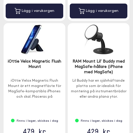
Lägg i varukorgen
Lägg i varukorgen
iOttie Velox Magnetic Flush
RAM Mount Lil' Buddy med
Mount
MagSafe-hållare (iPhone
med MagSafe)
iOttie Velox Magnetic Flush
Lil Buddy har en självhäftande
Mount är ett magnetfäste för
platta som är idealisk för
MagSafe-kompatibla iPhones
montering på instrumentbrädor
och skal. Placeras på
eller andra plana ytor.
instrumentbrädan med en
självhäftande bas.
Finns i lager, skickas i dag
Finns i lager, skickas i dag
479 kr
429 kr