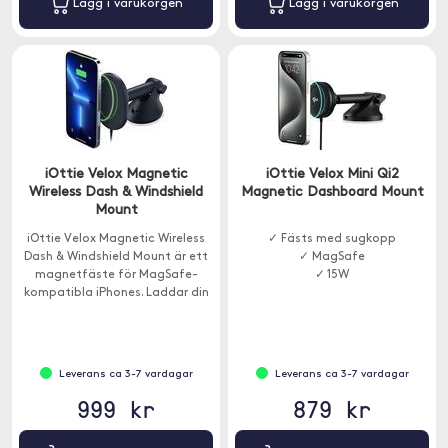
Lägg i varukorgen
Lägg i varukorgen
iOttie Velox Magnetic
iOttie Velox Mini Qi2
Wireless Dash & Windshield
Magnetic Dashboard Mount
Mount
iOttie Velox Magnetic Wireless
✓ Fästs med sugkopp
Dash & Windshield Mount är ett
✓ MagSafe
magnetfäste för MagSafe-
✓ 15W
kompatibla iPhones. Laddar din
telefon i 7,5W trådlöst.
Leverans ca 3-7 vardagar
Leverans ca 3-7 vardagar
999 kr
879 kr