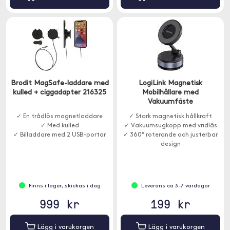
Brodit MagSafe-laddare med
LogiLink Magnetisk
kulled + ciggadapter 216325
Mobilhållare med
Vakuumfäste
✓ En trådlös magnetladdare
✓ Stark magnetisk hållkraft
✓ Med kulled
✓ Vakuumsugkopp med vridlås
✓ Billaddare med 2 USB-portar
✓ 360° roterande och justerbar
design
Finns i lager, skickas i dag
Leverans ca 3-7 vardagar
999 kr
199 kr
Lägg i varukorgen
Lägg i varukorgen