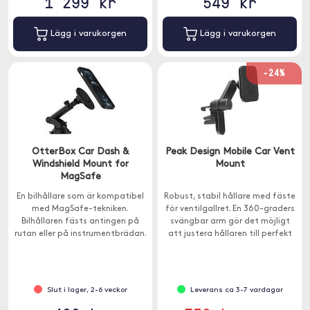
1 299 kr
549 kr
Lägg i varukorgen
Lägg i varukorgen
-24%
OtterBox Car Dash &
Peak Design Mobile Car Vent
Windshield Mount for
Mount
MagSafe
En bilhållare som är kompatibel
Robust, stabil hållare med fäste
med MagSafe-tekniken.
för ventilgallret. En 360-graders
Bilhållaren fästs antingen på
svängbar arm gör det möjligt
rutan eller på instrumentbrädan.
att justera hållaren till perfekt
position.
Slut i lager, 2-6 veckor
Leverans ca 3-7 vardagar