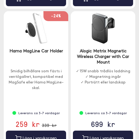
-24%
Hama MagLine Car Holder
Alogic Matrix Magnetic
Wireless Charger with Car
Mount
Smidig bilhållare som fästs i
✓ 15W snabb trådlös laddning
ventilgallret, kompatibel med
✓ Magnetring ingår
MagSafe eller Hama MagLine-
✓ Porträtt eller landskap
skal.
Leverans ca 3-7 vardagar
Leverans ca 3-7 vardagar
259 kr
699 kr
339 kr
Lägg i varukorgen
Lägg i varukorgen