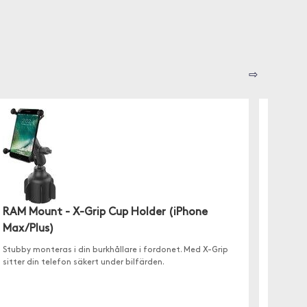
⇨
RAM Mount - X-Grip Cup Holder (iPhone
XO Ca
Max/Plus)
✓ Bilhål
✓ Juste
Stubby monteras i din burkhållare i fordonet. Med X-Grip
✓ Plats
sitter din telefon säkert under bilfärden.