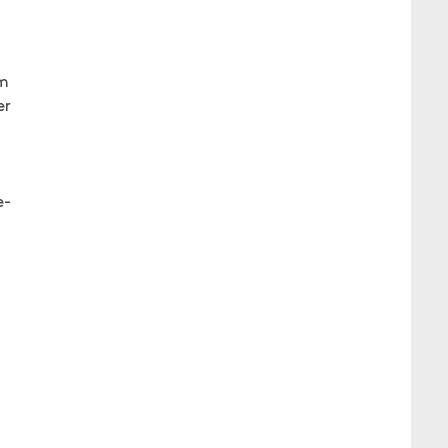
n
rm
er
e-