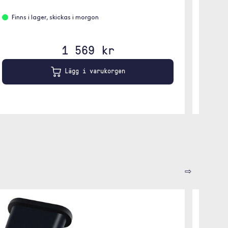
Finns
Finns i lager, skickas i morgon
1 569 kr
Lägg i varukorgen
⇨