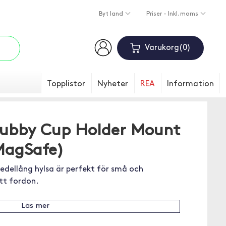
Byt land
Priser - Inkl. moms
Varukorg
0
Topplistor
Nyheter
REA
Information
ubby Cup Holder Mount
MagSafe)
dellång hylsa är perfekt för små och
tt fordon.
Läs mer