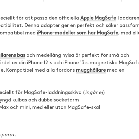
ellt för att passa den officiella
Apple MagSafe
-laddare
ibilitet. Denna adapter ger en perfekt och säker passfo
 kompatibel med
iPhone-modeller som har MagSafe
, med ell
larens bas
och medellång hylsa är perfekt för små och
ördel av din iPhone 12:s och iPhone 13:s magnetiska MagSaf
. Kompatibel med alla fordons
mugghållare
med en
iellt för MagSafe-laddningsskiva (
ingår ej
)
tyngd kulbas och dubbelsocketarm
 Max och mini, med eller utan MagSafe-skal
eparat.