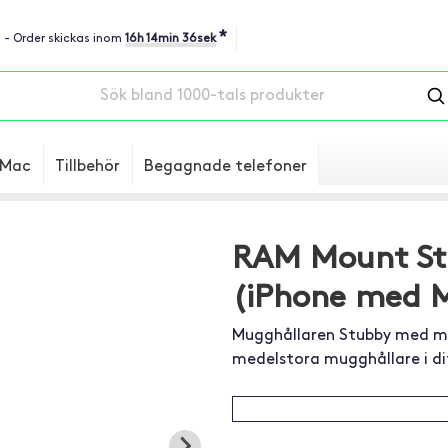
*
u - Order skickas inom
16h 14min 36sek
Mac
Tillbehör
Begagnade telefoner
RAM Mount St
(iPhone med 
Mugghållaren Stubby med me
medelstora mugghållare i di