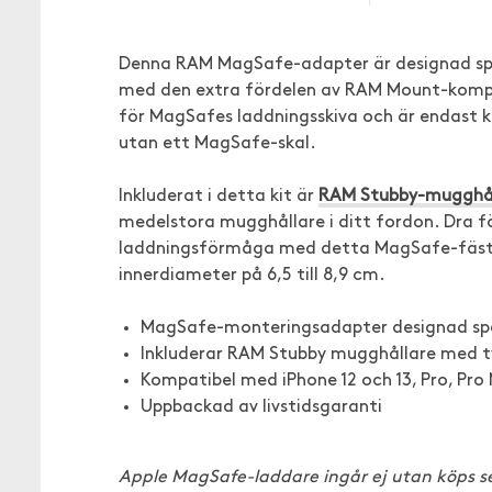
Denna RAM MagSafe-adapter är designad speci
med den extra fördelen av RAM Mount-kompat
för MagSafes laddningsskiva och är endast
utan ett MagSafe-skal.
Inkluderat i detta kit är
RAM Stubby-mugghål
medelstora mugghållare i ditt fordon. Dra f
laddningsförmåga med detta MagSafe-fäste
innerdiameter på 6,5 till 8,9 cm.
MagSafe-monteringsadapter designad spec
Inkluderar RAM Stubby mugghållare med 
Kompatibel med iPhone 12 och 13, Pro, Pro
Uppbackad av livstidsgaranti
Apple MagSafe-laddare ingår ej utan köps s