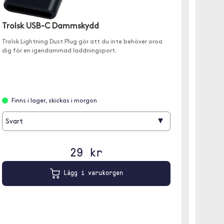
Trolsk USB-C Dammskydd
Devia
Trolsk Lightning Dust Plug gör att du inte behöver oroa
✓ Billa
dig för en igendammad laddningsport.
✓ Stöd 
✓ Maxim
Finns i lager, skickas i morgon
Finns
▾
Svart
29 kr
Lägg i varukorgen